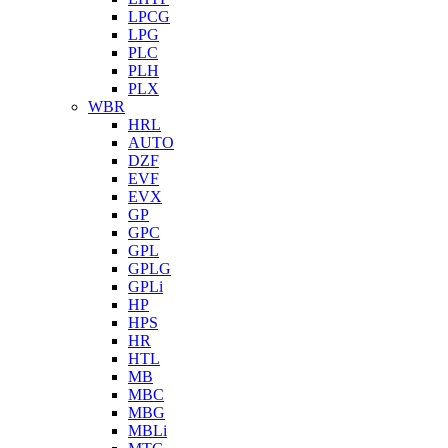
LPCG
LPG
PLC
PLH
PLX
WBR
HRL
AUTO
DZF
EVF
EVX
GP
GPC
GPL
GPLG
GPLi
HP
HPS
HR
HTL
MB
MBC
MBG
MBLi