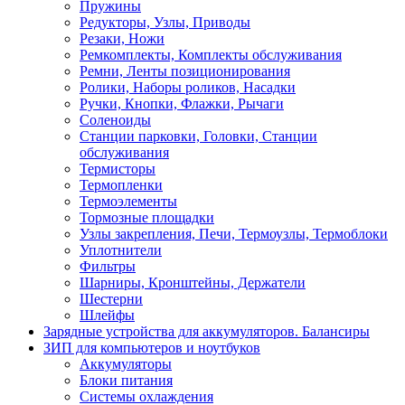
Пружины
Редукторы, Узлы, Приводы
Резаки, Ножи
Ремкомплекты, Комплекты обслуживания
Ремни, Ленты позиционирования
Ролики, Наборы роликов, Насадки
Ручки, Кнопки, Флажки, Рычаги
Соленоиды
Станции парковки, Головки, Станции
обслуживания
Термисторы
Термопленки
Термоэлементы
Тормозные площадки
Узлы закрепления, Печи, Термоузлы, Термоблоки
Уплотнители
Фильтры
Шарниры, Кронштейны, Держатели
Шестерни
Шлейфы
Зарядные устройства для аккумуляторов. Балансиры
ЗИП для компьютеров и ноутбуков
Аккумуляторы
Блоки питания
Системы охлаждения