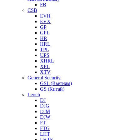
FB
CSB
EVH
EVX
GP
GPL
HR
HRL
TPL
UPS
XHRL
XPL
XTV
General Security
GSL (Вьетнам)
GS (Китай)
Leoch
DJ
DJG
DJM
DJW
FT
FTG
LHT
LHTF