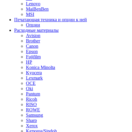
Lenovo
MaiBenBen
MSI
Печатающая техника и опции к ней
Опции
Расходные материалы
Avision
Brother
Canon
Epson
Fujifilm
HP
Konica Minolta
Kyocera
Lexmark
OCE
Oki
Pantum
Ricoh
RISO
ROWE
Samsung
Sharp
Xerox
Катюша/Sindoh