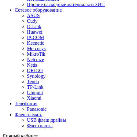
Прочие расходные материалы и ЗИП
Сетевое оборудование
ASUS
Cudy
D-Link
Huawei
IP-COM
Keenetic
Mercusys
MikroTik
Netcraze
Netis
ORIGO
Synology
Tenda
TP-Link
Ubiquiti
Xiaomi
Телефония
Panasonic
Флеш память
USB флеш драйвы
Флеш карты
Личный кабинет