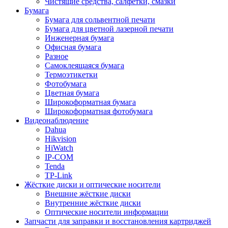
Чистящие средства, салфетки, смазки
Бумага
Бумага для сольвентной печати
Бумага для цветной лазерной печати
Инженерная бумага
Офисная бумага
Разное
Самоклеящаяся бумага
Термоэтикетки
Фотобумага
Цветная бумага
Широкоформатная бумага
Широкоформатная фотобумага
Видеонаблюдение
Dahua
Hikvision
HiWatch
IP-COM
Tenda
TP-Link
Жёсткие диски и оптические носители
Внешние жёсткие диски
Внутренние жёсткие диски
Оптические носители информации
Запчасти для заправки и восстановления картриджей