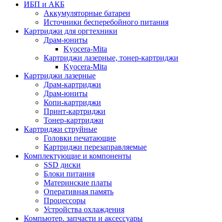
ИБП и АКБ
Аккумуляторные батареи
Источники бесперебойного питания
Картриджи для оргтехники
Драм-юниты
Kyocera-Mita
Картриджи лазерные, тонер-картриджи
Kyocera-Mita
Картриджи лазерные
Драм-картриджи
Драм-юниты
Копи-картриджи
Принт-картриджи
Тонер-картриджи
Картриджи струйные
Головки печатающие
Картриджи перезаправляемые
Комплектующие и компоненты
SSD диски
Блоки питания
Материнские платы
Оперативная память
Процессоры
Устройства охлаждения
Компьютер. запчасти и аксессуары