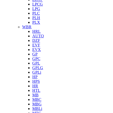
LPCG
LPG
PLC
PLH
PLX
WBR
HRL
AUTO
DZF
EVF
EVX
GP
GPC
GPL
GPLG
GPLi
HP
HPS
HR
HTL
MB
MBC
MBG
MBLi