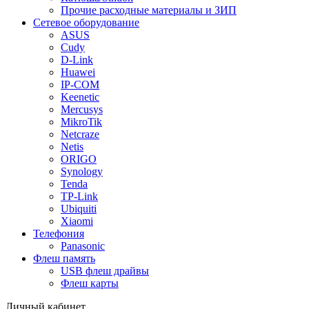
Прочие расходные материалы и ЗИП
Сетевое оборудование
ASUS
Cudy
D-Link
Huawei
IP-COM
Keenetic
Mercusys
MikroTik
Netcraze
Netis
ORIGO
Synology
Tenda
TP-Link
Ubiquiti
Xiaomi
Телефония
Panasonic
Флеш память
USB флеш драйвы
Флеш карты
Личный кабинет