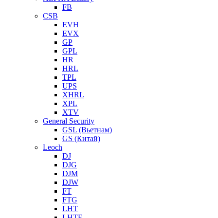
FB
CSB
EVH
EVX
GP
GPL
HR
HRL
TPL
UPS
XHRL
XPL
XTV
General Security
GSL (Вьетнам)
GS (Китай)
Leoch
DJ
DJG
DJM
DJW
FT
FTG
LHT
LHTF