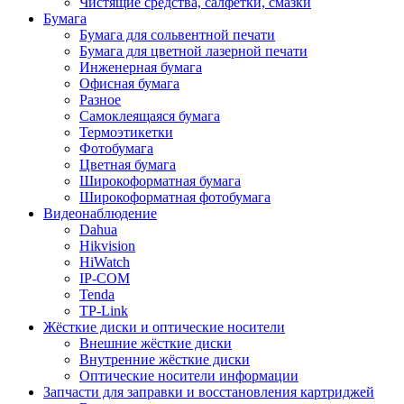
Чистящие средства, салфетки, смазки
Бумага
Бумага для сольвентной печати
Бумага для цветной лазерной печати
Инженерная бумага
Офисная бумага
Разное
Самоклеящаяся бумага
Термоэтикетки
Фотобумага
Цветная бумага
Широкоформатная бумага
Широкоформатная фотобумага
Видеонаблюдение
Dahua
Hikvision
HiWatch
IP-COM
Tenda
TP-Link
Жёсткие диски и оптические носители
Внешние жёсткие диски
Внутренние жёсткие диски
Оптические носители информации
Запчасти для заправки и восстановления картриджей