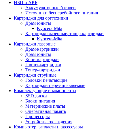
ИБП и АКБ
Аккумуляторные батареи
Источники бесперебойного питания
Картриджи для оргтехники
Драм-юниты
Kyocera-Mita
Картриджи лазерные, тонер-картриджи
Kyocera-Mita
Картриджи лазерные
Драм-картриджи
Драм-юниты
Копи-картриджи
Принт-картриджи
Тонер-картриджи
Картриджи струйные
Головки печатающие
Картриджи перезаправляемые
Комплектующие и компоненты
SSD диски
Блоки питания
Материнские платы
Оперативная память
Процессоры
Устройства охлаждения
Компьютер. запчасти и аксессуары