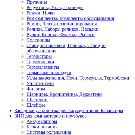
Пружины
Редукторы, Узлы, Приводы
Резаки, Ножи
Ремкомплекты, Комплекты обслуживания
Ремни, Ленты позиционирования
Ролики, Наборы роликов, Насадки
Ручки, Кнопки, Флажки, Рычаги
Соленоиды
Станции парковки, Головки, Станции
обслуживания
Термисторы
Термопленки
Термоэлементы
Тормозные площадки
Узлы закрепления, Печи, Термоузлы, Термоблоки
Уплотнители
Фильтры
Шарниры, Кронштейны, Держатели
Шестерни
Шлейфы
Зарядные устройства для аккумуляторов. Балансиры
ЗИП для компьютеров и ноутбуков
Аккумуляторы
Блоки питания
Системы охлаждения