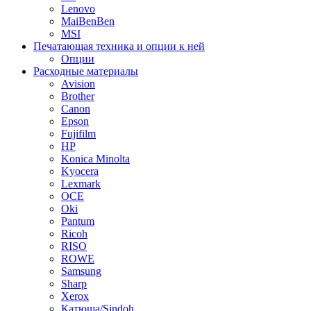
Lenovo
MaiBenBen
MSI
Печатающая техника и опции к ней
Опции
Расходные материалы
Avision
Brother
Canon
Epson
Fujifilm
HP
Konica Minolta
Kyocera
Lexmark
OCE
Oki
Pantum
Ricoh
RISO
ROWE
Samsung
Sharp
Xerox
Катюша/Sindoh