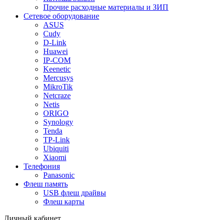
Прочие расходные материалы и ЗИП
Сетевое оборудование
ASUS
Cudy
D-Link
Huawei
IP-COM
Keenetic
Mercusys
MikroTik
Netcraze
Netis
ORIGO
Synology
Tenda
TP-Link
Ubiquiti
Xiaomi
Телефония
Panasonic
Флеш память
USB флеш драйвы
Флеш карты
Личный кабинет