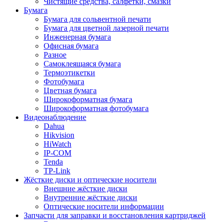
Чистящие средства, салфетки, смазки
Бумага
Бумага для сольвентной печати
Бумага для цветной лазерной печати
Инженерная бумага
Офисная бумага
Разное
Самоклеящаяся бумага
Термоэтикетки
Фотобумага
Цветная бумага
Широкоформатная бумага
Широкоформатная фотобумага
Видеонаблюдение
Dahua
Hikvision
HiWatch
IP-COM
Tenda
TP-Link
Жёсткие диски и оптические носители
Внешние жёсткие диски
Внутренние жёсткие диски
Оптические носители информации
Запчасти для заправки и восстановления картриджей