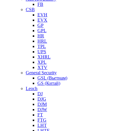
FB
CSB
EVH
EVX
GP
GPL
HR
HRL
TPL
UPS
XHRL
XPL
XTV
General Security
GSL (Вьетнам)
GS (Китай)
Leoch
DJ
DJG
DJM
DJW
FT
FTG
LHT
LHTF