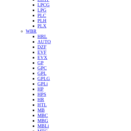
LPCG
LPG
PLC
PLH
PLX
WBR
HRL
AUTO
DZF
EVF
EVX
GP
GPC
GPL
GPLG
GPLi
HP
HPS
HR
HTL
MB
MBC
MBG
MBLi