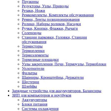
Пружины
Редукторы, Узлы, Приводы
Резаки, Ножи
Ремкомплекты, Комплекты обслуживания
Ремни, Ленты позиционирования
Ролики, Наборы роликов, Насадки
Ручки, Кнопки, Флажки, Рычаги
Соленоиды
Станции парковки, Головки, Станции
обслуживания
Термисторы
Термопленки
Термоэлементы
Тормозные площадки
Узлы закрепления, Печи, Термоузлы, Термоблоки
Уплотнители
Фильтры
Шарниры, Кронштейны, Держатели
Шестерни
Шлейфы
Зарядные устройства для аккумуляторов. Балансиры
ЗИП для компьютеров и ноутбуков
Аккумуляторы
Блоки питания
Системы охлаждения