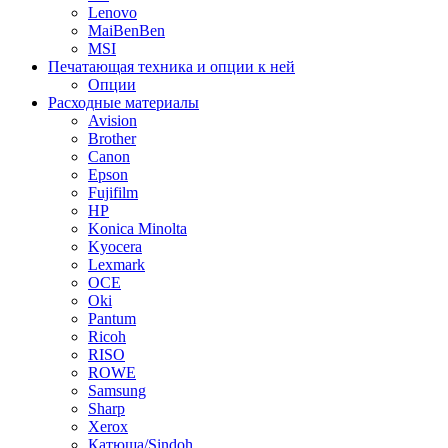
Lenovo
MaiBenBen
MSI
Печатающая техника и опции к ней
Опции
Расходные материалы
Avision
Brother
Canon
Epson
Fujifilm
HP
Konica Minolta
Kyocera
Lexmark
OCE
Oki
Pantum
Ricoh
RISO
ROWE
Samsung
Sharp
Xerox
Катюша/Sindoh