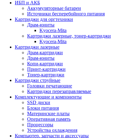
ИБП и АКБ
Аккумуляторные батареи
Источники бесперебойного питания
Картриджи для оргтехники
Драм-юниты
Kyocera-Mita
Картриджи лазерные, тонер-картриджи
Kyocera-Mita
Картриджи лазерные
Драм-картриджи
Драм-юниты
Копи-картриджи
Принт-картриджи
Тонер-картриджи
Картриджи струйные
Головки печатающие
Картриджи перезаправляемые
Комплектующие и компоненты
SSD диски
Блоки питания
Материнские платы
Оперативная память
Процессоры
Устройства охлаждения
Компьютер. запчасти и аксессуары