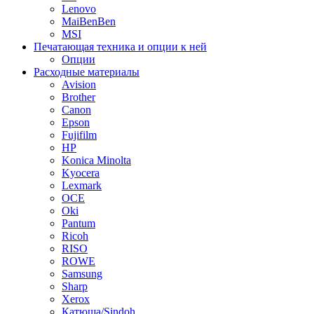
Lenovo
MaiBenBen
MSI
Печатающая техника и опции к ней
Опции
Расходные материалы
Avision
Brother
Canon
Epson
Fujifilm
HP
Konica Minolta
Kyocera
Lexmark
OCE
Oki
Pantum
Ricoh
RISO
ROWE
Samsung
Sharp
Xerox
Катюша/Sindoh