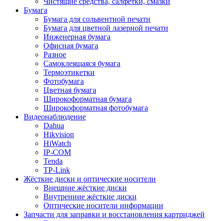
Чистящие средства, салфетки, смазки
Бумага
Бумага для сольвентной печати
Бумага для цветной лазерной печати
Инженерная бумага
Офисная бумага
Разное
Самоклеящаяся бумага
Термоэтикетки
Фотобумага
Цветная бумага
Широкоформатная бумага
Широкоформатная фотобумага
Видеонаблюдение
Dahua
Hikvision
HiWatch
IP-COM
Tenda
TP-Link
Жёсткие диски и оптические носители
Внешние жёсткие диски
Внутренние жёсткие диски
Оптические носители информации
Запчасти для заправки и восстановления картриджей