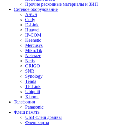
Прочие расходные материалы и ЗИП
Сетевое оборудование
ASUS
Cudy
D-Link
Huawei
IP-COM
Keenetic
Mercusys
MikroTik
Netcraze
Netis
ORIGO
SNR
Synology
Tenda
TP-Link
Ubiquiti
Xiaomi
Телефония
Panasonic
Флеш память
USB флеш драйвы
Флеш карты