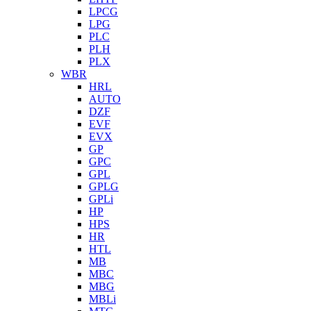
LPCG
LPG
PLC
PLH
PLX
WBR
HRL
AUTO
DZF
EVF
EVX
GP
GPC
GPL
GPLG
GPLi
HP
HPS
HR
HTL
MB
MBC
MBG
MBLi