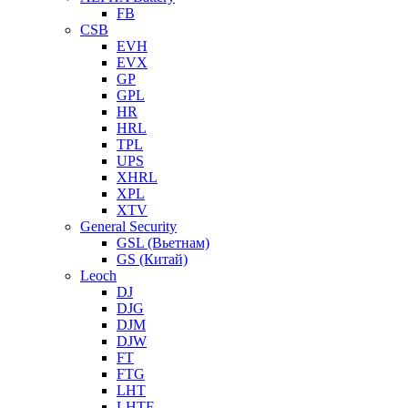
FB
CSB
EVH
EVX
GP
GPL
HR
HRL
TPL
UPS
XHRL
XPL
XTV
General Security
GSL (Вьетнам)
GS (Китай)
Leoch
DJ
DJG
DJM
DJW
FT
FTG
LHT
LHTF