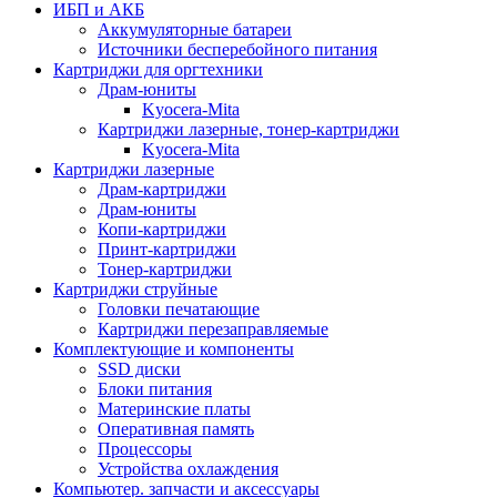
ИБП и АКБ
Аккумуляторные батареи
Источники бесперебойного питания
Картриджи для оргтехники
Драм-юниты
Kyocera-Mita
Картриджи лазерные, тонер-картриджи
Kyocera-Mita
Картриджи лазерные
Драм-картриджи
Драм-юниты
Копи-картриджи
Принт-картриджи
Тонер-картриджи
Картриджи струйные
Головки печатающие
Картриджи перезаправляемые
Комплектующие и компоненты
SSD диски
Блоки питания
Материнские платы
Оперативная память
Процессоры
Устройства охлаждения
Компьютер. запчасти и аксессуары