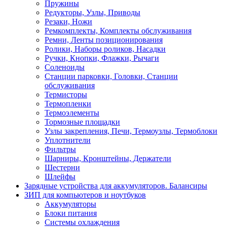
Пружины
Редукторы, Узлы, Приводы
Резаки, Ножи
Ремкомплекты, Комплекты обслуживания
Ремни, Ленты позиционирования
Ролики, Наборы роликов, Насадки
Ручки, Кнопки, Флажки, Рычаги
Соленоиды
Станции парковки, Головки, Станции
обслуживания
Термисторы
Термопленки
Термоэлементы
Тормозные площадки
Узлы закрепления, Печи, Термоузлы, Термоблоки
Уплотнители
Фильтры
Шарниры, Кронштейны, Держатели
Шестерни
Шлейфы
Зарядные устройства для аккумуляторов. Балансиры
ЗИП для компьютеров и ноутбуков
Аккумуляторы
Блоки питания
Системы охлаждения