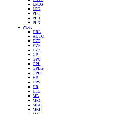
LPCG
LPG
PLC
PLH
PLX
WBR
HRL
AUTO
DZF
EVF
EVX
GP
GPC
GPL
GPLG
GPLi
HP
HPS
HR
HTL
MB
MBC
MBG
MBLi