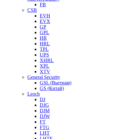
FB
CSB
EVH
EVX
GP
GPL
HR
HRL
TPL
UPS
XHRL
XPL
XTV
General Security
GSL (Вьетнам)
GS (Китай)
Leoch
DJ
DJG
DJM
DJW
FT
FTG
LHT
LHTF