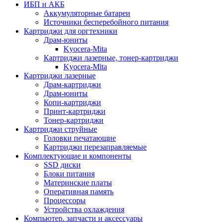
ИБП и АКБ
Аккумуляторные батареи
Источники бесперебойного питания
Картриджи для оргтехники
Драм-юниты
Kyocera-Mita
Картриджи лазерные, тонер-картриджи
Kyocera-Mita
Картриджи лазерные
Драм-картриджи
Драм-юниты
Копи-картриджи
Принт-картриджи
Тонер-картриджи
Картриджи струйные
Головки печатающие
Картриджи перезаправляемые
Комплектующие и компоненты
SSD диски
Блоки питания
Материнские платы
Оперативная память
Процессоры
Устройства охлаждения
Компьютер. запчасти и аксессуары