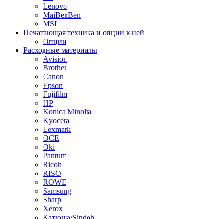
Lenovo
MaiBenBen
MSI
Печатающая техника и опции к ней
Опции
Расходные материалы
Avision
Brother
Canon
Epson
Fujifilm
HP
Konica Minolta
Kyocera
Lexmark
OCE
Oki
Pantum
Ricoh
RISO
ROWE
Samsung
Sharp
Xerox
Катюша/Sindoh