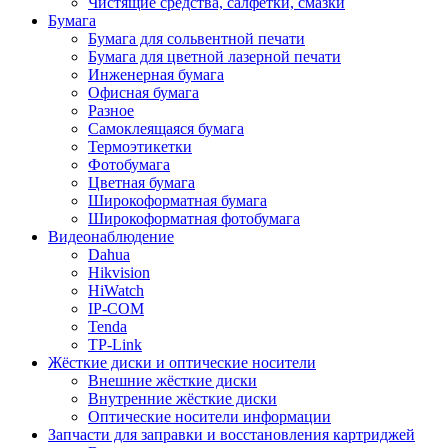
Чистящие средства, салфетки, смазки
Бумага
Бумага для сольвентной печати
Бумага для цветной лазерной печати
Инженерная бумага
Офисная бумага
Разное
Самоклеящаяся бумага
Термоэтикетки
Фотобумага
Цветная бумага
Широкоформатная бумага
Широкоформатная фотобумага
Видеонаблюдение
Dahua
Hikvision
HiWatch
IP-COM
Tenda
TP-Link
Жёсткие диски и оптические носители
Внешние жёсткие диски
Внутренние жёсткие диски
Оптические носители информации
Запчасти для заправки и восстановления картриджей