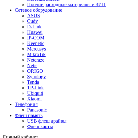
Прочие расходные материалы и ЗИП
Сетевое оборудование
ASUS
Cudy
D-Link
Huawei
IP-COM
Keenetic
Mercusys
MikroTik
Netcraze
Netis
ORIGO
Synology
Tenda
TP-Link
Ubiquiti
Xiaomi
Телефония
Panasonic
Флеш память
USB флеш драйвы
Флеш карты
Личный кабинет