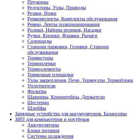
Пружины
Редукторы, Узлы, Приводы
Резаки, Ножи
Ремкомплекты, Комплекты обслуживания
Ремни, Ленты позиционирования
Ролики, Наборы роликов, Насадки
Ручки, Кнопки, Флажки, Рычаги
Соленоиды
Станции парковки, Головки, Станции
обслуживания
Термисторы
Термопленки
Термоэлементы
Тормозные площадки
Узлы закрепления, Печи, Термоузлы, Термоблоки
Уплотнители
Фильтры
Шарниры, Кронштейны, Держатели
Шестерни
Шлейфы
Зарядные устройства для аккумуляторов. Балансиры
ЗИП для компьютеров и ноутбуков
Аккумуляторы
Блоки питания
Системы охлаждения