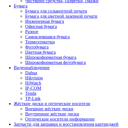
Чистящие средства, салфетки, смазки
Бумага
Бумага для сольвентной печати
Бумага для цветной лазерной печати
Инженерная бумага
Офисная бумага
Разное
Самоклеящаяся бумага
Термоэтикетки
Фотобумага
Цветная бумага
Широкоформатная бумага
Широкоформатная фотобумага
Видеонаблюдение
Dahua
Hikvision
HiWatch
IP-COM
Tenda
TP-Link
Жёсткие диски и оптические носители
Внешние жёсткие диски
Внутренние жёсткие диски
Оптические носители информации
Запчасти для заправки и восстановления картриджей