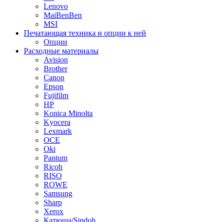
Lenovo
MaiBenBen
MSI
Печатающая техника и опции к ней
Опции
Расходные материалы
Avision
Brother
Canon
Epson
Fujifilm
HP
Konica Minolta
Kyocera
Lexmark
OCE
Oki
Pantum
Ricoh
RISO
ROWE
Samsung
Sharp
Xerox
Катюша/Sindoh