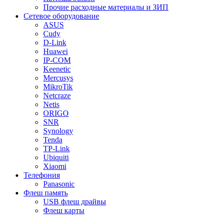
Прочие расходные материалы и ЗИП
Сетевое оборудование
ASUS
Cudy
D-Link
Huawei
IP-COM
Keenetic
Mercusys
MikroTik
Netcraze
Netis
ORIGO
SNR
Synology
Tenda
TP-Link
Ubiquiti
Xiaomi
Телефония
Panasonic
Флеш память
USB флеш драйвы
Флеш карты