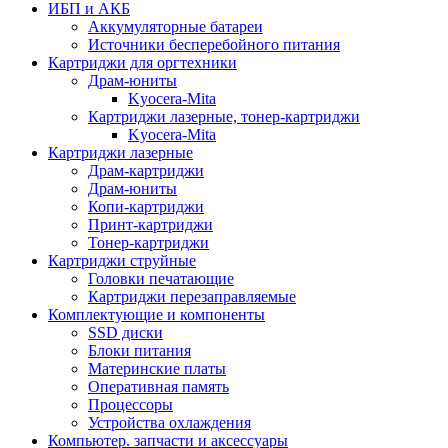
ИБП и АКБ
Аккумуляторные батареи
Источники бесперебойного питания
Картриджи для оргтехники
Драм-юниты
Kyocera-Mita
Картриджи лазерные, тонер-картриджи
Kyocera-Mita
Картриджи лазерные
Драм-картриджи
Драм-юниты
Копи-картриджи
Принт-картриджи
Тонер-картриджи
Картриджи струйные
Головки печатающие
Картриджи перезаправляемые
Комплектующие и компоненты
SSD диски
Блоки питания
Материнские платы
Оперативная память
Процессоры
Устройства охлаждения
Компьютер. запчасти и аксессуары