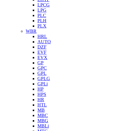
LPCG
LPG
PLC
PLH
PLX
WBR
HRL
AUTO
DZF
EVF
EVX
GP
GPC
GPL
GPLG
GPLi
HP
HPS
HR
HTL
MB
MBC
MBG
MBLi