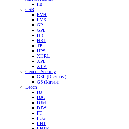
FB
CSB
EVH
EVX
GP
GPL
HR
HRL
TPL
UPS
XHRL
XPL
XTV
General Security
GSL (Вьетнам)
GS (Китай)
Leoch
DJ
DJG
DJM
DJW
FT
FTG
LHT
LHTF