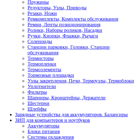
Пружины
Редукторы, Узлы, Приводы
Резаки, Ножи
Ремкомплекты, Комплекты обслуживания
Ремни, Ленты позиционирования
Ролики, Наборы роликов, Насадки
Ручки, Кнопки, Флажки, Рычаги
Соленоиды
Станции парковки, Головки, Станции
обслуживания
Термисторы
Термопленки
Термоэлементы
Тормозные площадки
Узлы закрепления, Печи, Термоузлы, Термоблоки
Уплотнители
Фильтры
Шарниры, Кронштейны, Держатели
Шестерни
Шлейфы
Зарядные устройства для аккумуляторов. Балансиры
ЗИП для компьютеров и ноутбуков
Аккумуляторы
Блоки питания
Системы охлаждения