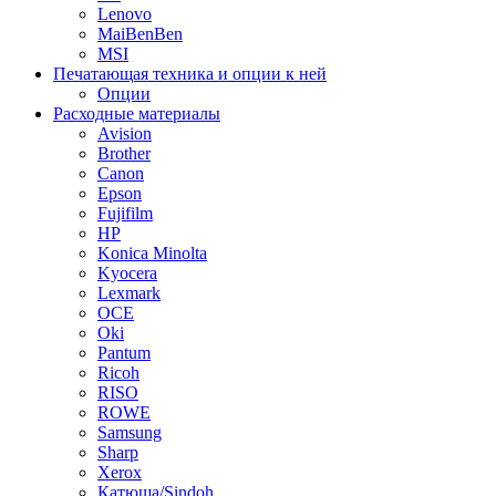
Lenovo
MaiBenBen
MSI
Печатающая техника и опции к ней
Опции
Расходные материалы
Avision
Brother
Canon
Epson
Fujifilm
HP
Konica Minolta
Kyocera
Lexmark
OCE
Oki
Pantum
Ricoh
RISO
ROWE
Samsung
Sharp
Xerox
Катюша/Sindoh