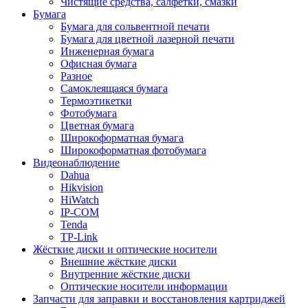
Чистящие средства, салфетки, смазки
Бумага
Бумага для сольвентной печати
Бумага для цветной лазерной печати
Инженерная бумага
Офисная бумага
Разное
Самоклеящаяся бумага
Термоэтикетки
Фотобумага
Цветная бумага
Широкоформатная бумага
Широкоформатная фотобумага
Видеонаблюдение
Dahua
Hikvision
HiWatch
IP-COM
Tenda
TP-Link
Жёсткие диски и оптические носители
Внешние жёсткие диски
Внутренние жёсткие диски
Оптические носители информации
Запчасти для заправки и восстановления картриджей