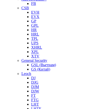
FB
CSB
EVH
EVX
GP
GPL
HR
HRL
TPL
UPS
XHRL
XPL
XTV
General Security
GSL (Вьетнам)
GS (Китай)
Leoch
DJ
DJG
DJM
DJW
FT
FTG
LHT
LHTF