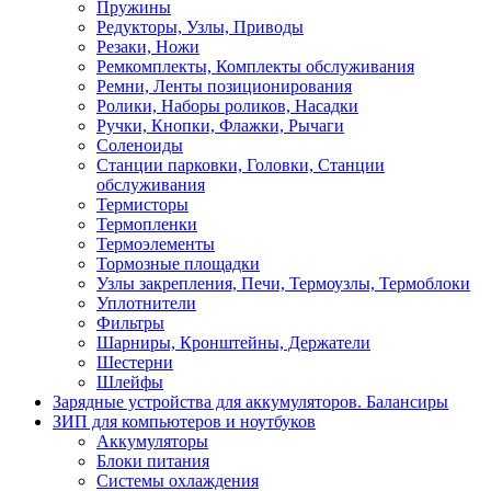
Пружины
Редукторы, Узлы, Приводы
Резаки, Ножи
Ремкомплекты, Комплекты обслуживания
Ремни, Ленты позиционирования
Ролики, Наборы роликов, Насадки
Ручки, Кнопки, Флажки, Рычаги
Соленоиды
Станции парковки, Головки, Станции
обслуживания
Термисторы
Термопленки
Термоэлементы
Тормозные площадки
Узлы закрепления, Печи, Термоузлы, Термоблоки
Уплотнители
Фильтры
Шарниры, Кронштейны, Держатели
Шестерни
Шлейфы
Зарядные устройства для аккумуляторов. Балансиры
ЗИП для компьютеров и ноутбуков
Аккумуляторы
Блоки питания
Системы охлаждения