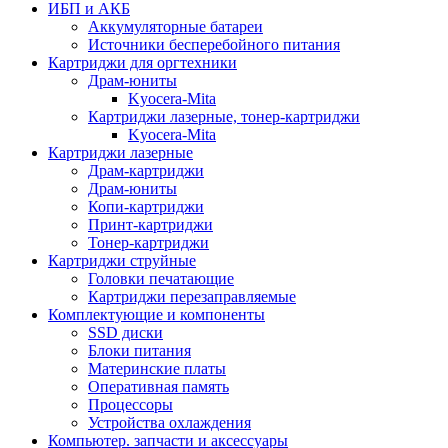
ИБП и АКБ
Аккумуляторные батареи
Источники бесперебойного питания
Картриджи для оргтехники
Драм-юниты
Kyocera-Mita
Картриджи лазерные, тонер-картриджи
Kyocera-Mita
Картриджи лазерные
Драм-картриджи
Драм-юниты
Копи-картриджи
Принт-картриджи
Тонер-картриджи
Картриджи струйные
Головки печатающие
Картриджи перезаправляемые
Комплектующие и компоненты
SSD диски
Блоки питания
Материнские платы
Оперативная память
Процессоры
Устройства охлаждения
Компьютер. запчасти и аксессуары