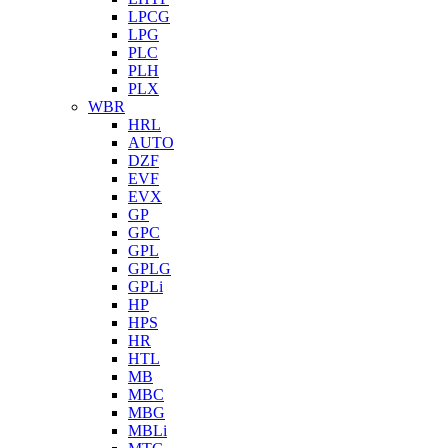
LPCG
LPG
PLC
PLH
PLX
WBR
HRL
AUTO
DZF
EVF
EVX
GP
GPC
GPL
GPLG
GPLi
HP
HPS
HR
HTL
MB
MBC
MBG
MBLi