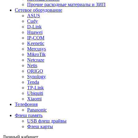
Прочие расходные материалы и ЗИП
Сетевое оборудование
ASUS
Cudy
D-Link
Huawei
IP-COM
Keenetic
Mercusys
MikroTik
Netcraze
Netis
ORIGO
Synology
Tenda
TP-Link
Ubiquiti
Xiaomi
Телефония
Panasonic
Флеш память
USB флеш драйвы
Флеш карты
Личный кабинет