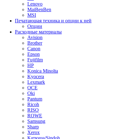
Lenovo
MaiBenBen
MSI
Печатающая техника и опции к ней
Опции
Расходные материалы
Avision
Brother
Canon
Epson
Fujifilm
HP
Konica Minolta
Kyocera
Lexmark
OCE
Oki
Pantum
Ricoh
RISO
ROWE
Samsung
Sharp
Xerox
Катюша/Sindoh