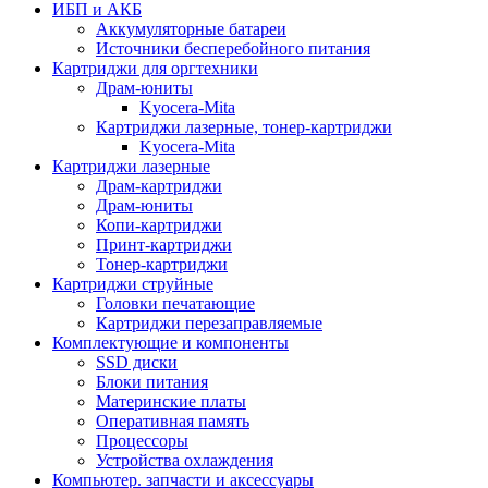
ИБП и АКБ
Аккумуляторные батареи
Источники бесперебойного питания
Картриджи для оргтехники
Драм-юниты
Kyocera-Mita
Картриджи лазерные, тонер-картриджи
Kyocera-Mita
Картриджи лазерные
Драм-картриджи
Драм-юниты
Копи-картриджи
Принт-картриджи
Тонер-картриджи
Картриджи струйные
Головки печатающие
Картриджи перезаправляемые
Комплектующие и компоненты
SSD диски
Блоки питания
Материнские платы
Оперативная память
Процессоры
Устройства охлаждения
Компьютер. запчасти и аксессуары