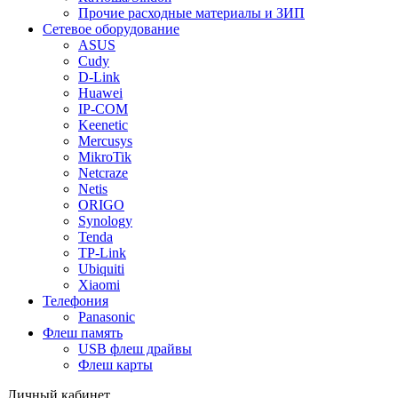
Прочие расходные материалы и ЗИП
Сетевое оборудование
ASUS
Cudy
D-Link
Huawei
IP-COM
Keenetic
Mercusys
MikroTik
Netcraze
Netis
ORIGO
Synology
Tenda
TP-Link
Ubiquiti
Xiaomi
Телефония
Panasonic
Флеш память
USB флеш драйвы
Флеш карты
Личный кабинет