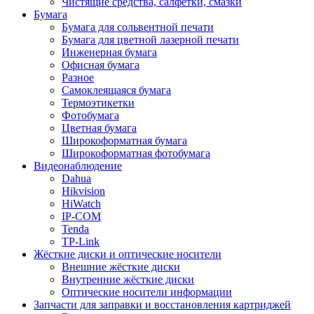
Чистящие средства, салфетки, смазки
Бумага
Бумага для сольвентной печати
Бумага для цветной лазерной печати
Инженерная бумага
Офисная бумага
Разное
Самоклеящаяся бумага
Термоэтикетки
Фотобумага
Цветная бумага
Широкоформатная бумага
Широкоформатная фотобумага
Видеонаблюдение
Dahua
Hikvision
HiWatch
IP-COM
Tenda
TP-Link
Жёсткие диски и оптические носители
Внешние жёсткие диски
Внутренние жёсткие диски
Оптические носители информации
Запчасти для заправки и восстановления картриджей