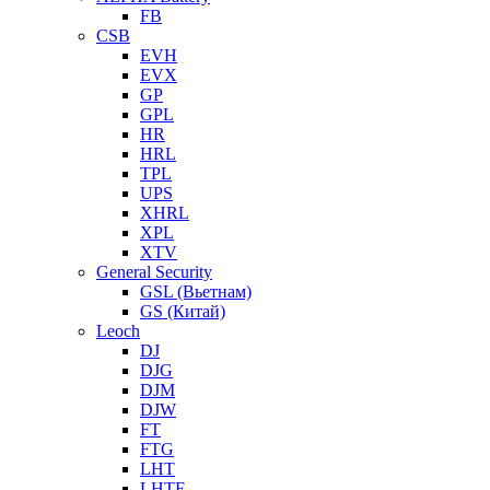
FB
CSB
EVH
EVX
GP
GPL
HR
HRL
TPL
UPS
XHRL
XPL
XTV
General Security
GSL (Вьетнам)
GS (Китай)
Leoch
DJ
DJG
DJM
DJW
FT
FTG
LHT
LHTF