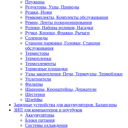
Пружины
Редукторы, Узлы, Приводы
Резаки, Ножи
Ремкомплекты, Комплекты обслуживания
Ремни, Ленты позиционирования
Ролики, Наборы роликов, Насадки
Ручки, Кнопки, Флажки, Рычаги
Соленоиды
Станции парковки, Головки, Станции
обслуживания
Термисторы
Термопленки
Термоэлементы
Тормозные площадки
Узлы закрепления, Печи, Термоузлы, Термоблоки
Уплотнители
Фильтры
Шарниры, Кронштейны, Держатели
Шестерни
Шлейфы
Зарядные устройства для аккумуляторов. Балансиры
ЗИП для компьютеров и ноутбуков
Аккумуляторы
Блоки питания
Системы охлаждения