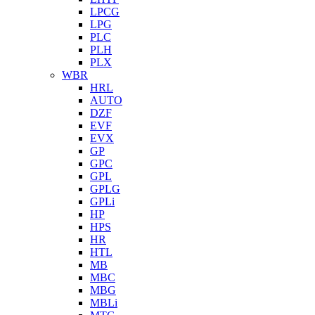
LPCG
LPG
PLC
PLH
PLX
WBR
HRL
AUTO
DZF
EVF
EVX
GP
GPC
GPL
GPLG
GPLi
HP
HPS
HR
HTL
MB
MBC
MBG
MBLi