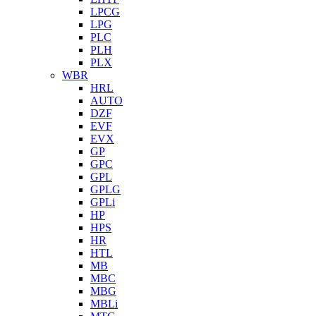
LPCG
LPG
PLC
PLH
PLX
WBR
HRL
AUTO
DZF
EVF
EVX
GP
GPC
GPL
GPLG
GPLi
HP
HPS
HR
HTL
MB
MBC
MBG
MBLi