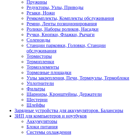
Пружины
Редукторы, Узлы, Приводы
Резаки, Ножи
Ремкомплекты, Комплекты обслуживания
Ремни, Ленты позиционирования
Ролики, Наборы роликов, Насадки
Ручки, Кнопки, Флажки, Рычаги
Соленоиды
Станции парковки, Головки, Станции
обслуживания
Термисторы
Термопленки
Термоэлементы
Тормозные площадки
Узлы закрепления, Печи, Термоузлы, Термоблоки
Уплотнители
Фильтры
Шарниры, Кронштейны, Держатели
Шестерни
Шлейфы
Зарядные устройства для аккумуляторов. Балансиры
ЗИП для компьютеров и ноутбуков
Аккумуляторы
Блоки питания
Системы охлаждения