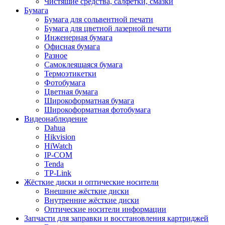
Чистящие средства, салфетки, смазки
Бумага
Бумага для сольвентной печати
Бумага для цветной лазерной печати
Инженерная бумага
Офисная бумага
Разное
Самоклеящаяся бумага
Термоэтикетки
Фотобумага
Цветная бумага
Широкоформатная бумага
Широкоформатная фотобумага
Видеонаблюдение
Dahua
Hikvision
HiWatch
IP-COM
Tenda
TP-Link
Жёсткие диски и оптические носители
Внешние жёсткие диски
Внутренние жёсткие диски
Оптические носители информации
Запчасти для заправки и восстановления картриджей