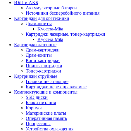
ИБП и АКБ
Аккумуляторные батареи
Источники бесперебойного питания
Картриджи для оргтехники
Драм-юниты
Kyocera-Mita
Картриджи лазерные, тонер-картриджи
Kyocera-Mita
Картриджи лазерные
Драм-картриджи
Драм-юниты
Копи-картриджи
Принт-картриджи
Тонер-картриджи
Картриджи струйные
Головки печатающие
Картриджи перезаправляемые
Комплектующие и компоненты
SSD диски
Блоки питания
Корпуса
Материнские платы
Оперативная память
Процессоры
Устройства охлаждения