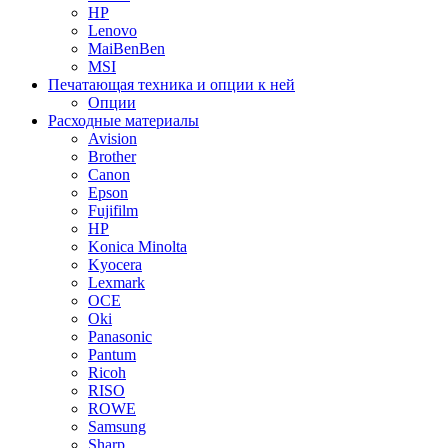
HP
Lenovo
MaiBenBen
MSI
Печатающая техника и опции к ней
Опции
Расходные материалы
Avision
Brother
Canon
Epson
Fujifilm
HP
Konica Minolta
Kyocera
Lexmark
OCE
Oki
Panasonic
Pantum
Ricoh
RISO
ROWE
Samsung
Sharp