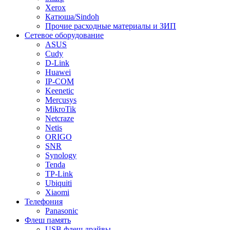
Xerox
Катюша/Sindoh
Прочие расходные материалы и ЗИП
Сетевое оборудование
ASUS
Cudy
D-Link
Huawei
IP-COM
Keenetic
Mercusys
MikroTik
Netcraze
Netis
ORIGO
SNR
Synology
Tenda
TP-Link
Ubiquiti
Xiaomi
Телефония
Panasonic
Флеш память
USB флеш драйвы