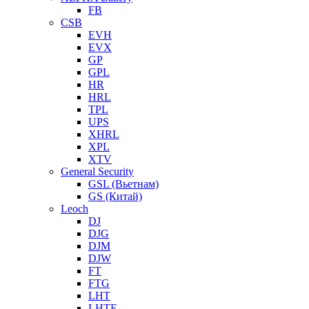
FB
CSB
EVH
EVX
GP
GPL
HR
HRL
TPL
UPS
XHRL
XPL
XTV
General Security
GSL (Вьетнам)
GS (Китай)
Leoch
DJ
DJG
DJM
DJW
FT
FTG
LHT
LHTF