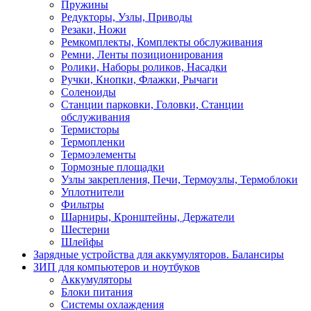
Пружины
Редукторы, Узлы, Приводы
Резаки, Ножи
Ремкомплекты, Комплекты обслуживания
Ремни, Ленты позиционирования
Ролики, Наборы роликов, Насадки
Ручки, Кнопки, Флажки, Рычаги
Соленоиды
Станции парковки, Головки, Станции
обслуживания
Термисторы
Термопленки
Термоэлементы
Тормозные площадки
Узлы закрепления, Печи, Термоузлы, Термоблоки
Уплотнители
Фильтры
Шарниры, Кронштейны, Держатели
Шестерни
Шлейфы
Зарядные устройства для аккумуляторов. Балансиры
ЗИП для компьютеров и ноутбуков
Аккумуляторы
Блоки питания
Системы охлаждения