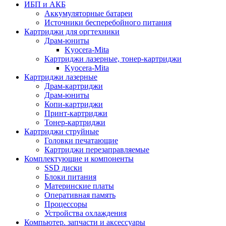
ИБП и АКБ
Аккумуляторные батареи
Источники бесперебойного питания
Картриджи для оргтехники
Драм-юниты
Kyocera-Mita
Картриджи лазерные, тонер-картриджи
Kyocera-Mita
Картриджи лазерные
Драм-картриджи
Драм-юниты
Копи-картриджи
Принт-картриджи
Тонер-картриджи
Картриджи струйные
Головки печатающие
Картриджи перезаправляемые
Комплектующие и компоненты
SSD диски
Блоки питания
Материнские платы
Оперативная память
Процессоры
Устройства охлаждения
Компьютер. запчасти и аксессуары