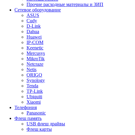
Прочие расходные материалы и ЗИП
Сетевое оборудование
ASUS
Cudy
D-Link
Dahua
Huawei
IP-COM
Keenetic
Mercusys
MikroTik
Netcraze
Netis
ORIGO
Synology
Tenda
TP-Link
Ubiquiti
Xiaomi
Телефония
Panasonic
Флеш память
USB флеш драйвы
Флеш карты