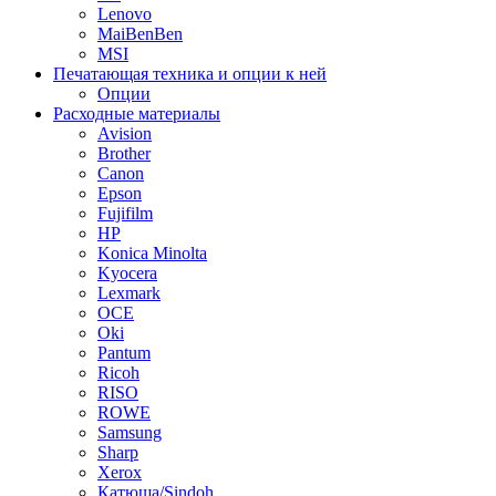
Lenovo
MaiBenBen
MSI
Печатающая техника и опции к ней
Опции
Расходные материалы
Avision
Brother
Canon
Epson
Fujifilm
HP
Konica Minolta
Kyocera
Lexmark
OCE
Oki
Pantum
Ricoh
RISO
ROWE
Samsung
Sharp
Xerox
Катюша/Sindoh