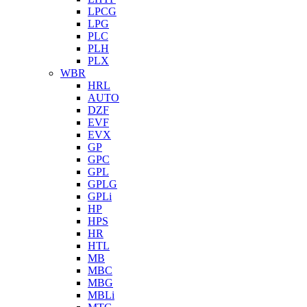
LPCG
LPG
PLC
PLH
PLX
WBR
HRL
AUTO
DZF
EVF
EVX
GP
GPC
GPL
GPLG
GPLi
HP
HPS
HR
HTL
MB
MBC
MBG
MBLi