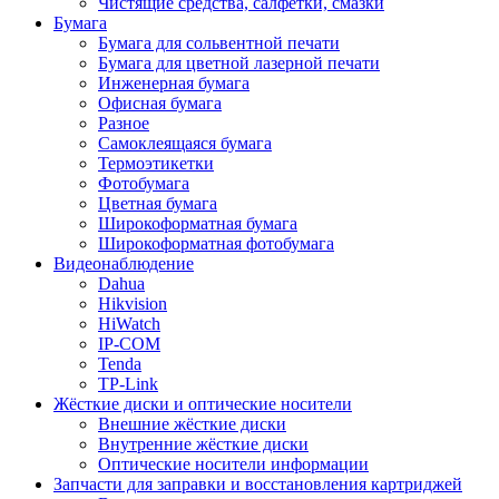
Чистящие средства, салфетки, смазки
Бумага
Бумага для сольвентной печати
Бумага для цветной лазерной печати
Инженерная бумага
Офисная бумага
Разное
Самоклеящаяся бумага
Термоэтикетки
Фотобумага
Цветная бумага
Широкоформатная бумага
Широкоформатная фотобумага
Видеонаблюдение
Dahua
Hikvision
HiWatch
IP-COM
Tenda
TP-Link
Жёсткие диски и оптические носители
Внешние жёсткие диски
Внутренние жёсткие диски
Оптические носители информации
Запчасти для заправки и восстановления картриджей