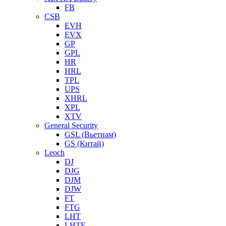
FB
CSB
EVH
EVX
GP
GPL
HR
HRL
TPL
UPS
XHRL
XPL
XTV
General Security
GSL (Вьетнам)
GS (Китай)
Leoch
DJ
DJG
DJM
DJW
FT
FTG
LHT
LHTF