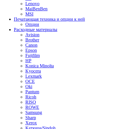
Lenovo
MaiBenBen
MSI
Печатающая техника и опции к ней
Опции
Расходные материалы
Avision
Brother
Canon
Epson
Fujifilm
HP
Konica Minolta
Kyocera
Lexmark
OCE
Oki
Pantum
Ricoh
RISO
ROWE
Samsung
Sharp
Xerox
Катюша/Sindoh