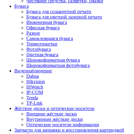
Чистящие средства, салфетки, смазки
Бумага
Бумага для сольвентной печати
Бумага для цветной лазерной печати
Инженерная бумага
Офисная бумага
Разное
Самоклеящаяся бумага
Термоэтикетки
Фотобумага
Цветная бумага
Широкоформатная бумага
Широкоформатная фотобумага
Видеонаблюдение
Dahua
Hikvision
HiWatch
IP-COM
Tenda
TP-Link
Жёсткие диски и оптические носители
Внешние жёсткие диски
Внутренние жёсткие диски
Оптические носители информации
Запчасти для заправки и восстановления картриджей