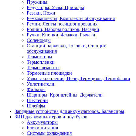
Пружины
Редукторы, Узлы, Приводы
Резаки, Ножи
Ремкомплекты, Комплекты обслуживания
Ремни, Ленты позиционирования
Ролики, Наборы роликов, Насадки
Ручки, Кнопки, Флажки, Рычаги
Соленоиды
Станции парковки, Головки, Станции
обслуживания
Термисторы
Термопленки
Термоэлементы
Тормозные площадки
Узлы закрепления, Печи, Термоузлы, Термоблоки
Уплотнители
Фильтры
Шарниры, Кронштейны, Держатели
Шестерни
Шлейфы
Зарядные устройства для аккумуляторов. Балансиры
ЗИП для компьютеров и ноутбуков
Аккумуляторы
Блоки питания
Системы охлаждения