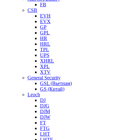
FB
CSB
EVH
EVX
GP
GPL
HR
HRL
TPL
UPS
XHRL
XPL
XTV
General Security
GSL (Вьетнам)
GS (Китай)
Leoch
DJ
DJG
DJM
DJW
FT
FTG
LHT
LHTF