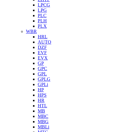
LPCG
LPG
PLC
PLH
PLX
WBR
HRL
AUTO
DZF
EVF
EVX
GP
GPC
GPL
GPLG
GPLi
HP
HPS
HR
HTL
MB
MBC
MBG
MBLi