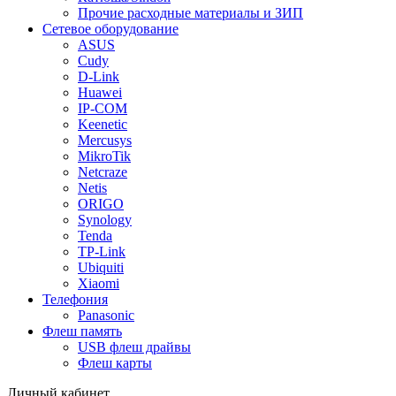
Прочие расходные материалы и ЗИП
Сетевое оборудование
ASUS
Cudy
D-Link
Huawei
IP-COM
Keenetic
Mercusys
MikroTik
Netcraze
Netis
ORIGO
Synology
Tenda
TP-Link
Ubiquiti
Xiaomi
Телефония
Panasonic
Флеш память
USB флеш драйвы
Флеш карты
Личный кабинет