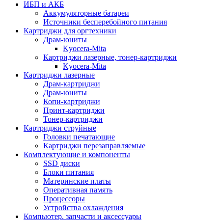
ИБП и АКБ
Аккумуляторные батареи
Источники бесперебойного питания
Картриджи для оргтехники
Драм-юниты
Kyocera-Mita
Картриджи лазерные, тонер-картриджи
Kyocera-Mita
Картриджи лазерные
Драм-картриджи
Драм-юниты
Копи-картриджи
Принт-картриджи
Тонер-картриджи
Картриджи струйные
Головки печатающие
Картриджи перезаправляемые
Комплектующие и компоненты
SSD диски
Блоки питания
Материнские платы
Оперативная память
Процессоры
Устройства охлаждения
Компьютер. запчасти и аксессуары