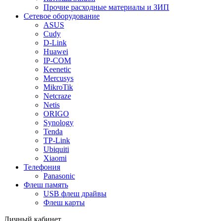
Прочие расходные материалы и ЗИП
Сетевое оборудование
ASUS
Cudy
D-Link
Huawei
IP-COM
Keenetic
Mercusys
MikroTik
Netcraze
Netis
ORIGO
Synology
Tenda
TP-Link
Ubiquiti
Xiaomi
Телефония
Panasonic
Флеш память
USB флеш драйвы
Флеш карты
Личный кабинет