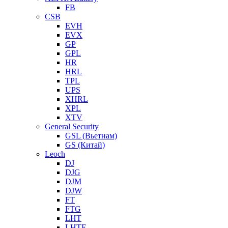
FB
CSB
EVH
EVX
GP
GPL
HR
HRL
TPL
UPS
XHRL
XPL
XTV
General Security
GSL (Вьетнам)
GS (Китай)
Leoch
DJ
DJG
DJM
DJW
FT
FTG
LHT
LHTF