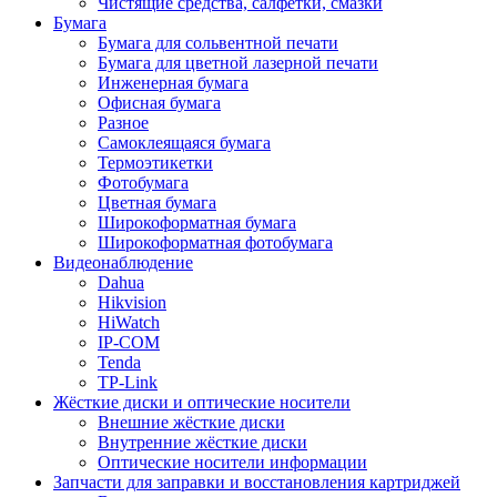
Чистящие средства, салфетки, смазки
Бумага
Бумага для сольвентной печати
Бумага для цветной лазерной печати
Инженерная бумага
Офисная бумага
Разное
Самоклеящаяся бумага
Термоэтикетки
Фотобумага
Цветная бумага
Широкоформатная бумага
Широкоформатная фотобумага
Видеонаблюдение
Dahua
Hikvision
HiWatch
IP-COM
Tenda
TP-Link
Жёсткие диски и оптические носители
Внешние жёсткие диски
Внутренние жёсткие диски
Оптические носители информации
Запчасти для заправки и восстановления картриджей