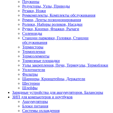
Пружины
Редукторы, Узлы, Приводы
Резаки, Ножи
Ремкомплекты, Комплекты обслуживания
Ремни, Ленты позиционирования
Ролики, Наборы роликов, Насадки
Ручки, Кнопки, Флажки, Рычаги
Соленоиды
Станции парковки, Головки, Станции
обслуживания
Термисторы
Термопленки
Термоэлементы
Тормозные площадки
Узлы закрепления, Печи, Термоузлы, Термоблоки
Уплотнители
Фильтры
Шарниры, Кронштейны, Держатели
Шестерни
Шлейфы
Зарядные устройства для аккумуляторов. Балансиры
ЗИП для компьютеров и ноутбуков
Аккумуляторы
Блоки питания
Системы охлаждения