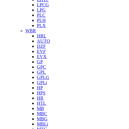
LPCG
LPG
PLC
PLH
PLX
WBR
HRL
AUTO
DZF
EVF
EVX
GP
GPC
GPL
GPLG
GPLi
HP
HPS
HR
HTL
MB
MBC
MBG
MBLi