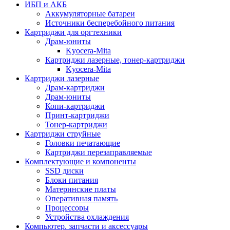
ИБП и АКБ
Аккумуляторные батареи
Источники бесперебойного питания
Картриджи для оргтехники
Драм-юниты
Kyocera-Mita
Картриджи лазерные, тонер-картриджи
Kyocera-Mita
Картриджи лазерные
Драм-картриджи
Драм-юниты
Копи-картриджи
Принт-картриджи
Тонер-картриджи
Картриджи струйные
Головки печатающие
Картриджи перезаправляемые
Комплектующие и компоненты
SSD диски
Блоки питания
Материнские платы
Оперативная память
Процессоры
Устройства охлаждения
Компьютер. запчасти и аксессуары