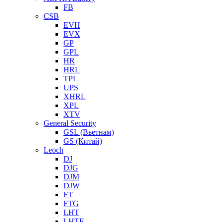
FB
CSB
EVH
EVX
GP
GPL
HR
HRL
TPL
UPS
XHRL
XPL
XTV
General Security
GSL (Вьетнам)
GS (Китай)
Leoch
DJ
DJG
DJM
DJW
FT
FTG
LHT
LHTF