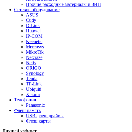
Прочие расходные материалы и ЗИП
Сетевое оборудование
ASUS
Cudy
D-Link
Huawei
IP-COM
Keenetic
Mercusys
MikroTik
Netcraze
Netis
ORIGO
Synology
Tenda
TP-Link
Ubiquiti
Xiaomi
Телефония
Panasonic
Флеш память
USB флеш драйвы
Флеш карты
Личный кабинет