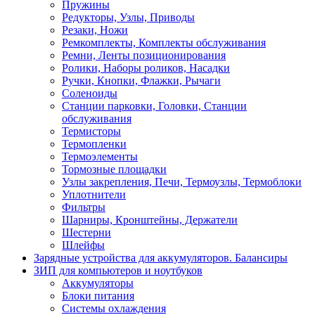
Пружины
Редукторы, Узлы, Приводы
Резаки, Ножи
Ремкомплекты, Комплекты обслуживания
Ремни, Ленты позиционирования
Ролики, Наборы роликов, Насадки
Ручки, Кнопки, Флажки, Рычаги
Соленоиды
Станции парковки, Головки, Станции
обслуживания
Термисторы
Термопленки
Термоэлементы
Тормозные площадки
Узлы закрепления, Печи, Термоузлы, Термоблоки
Уплотнители
Фильтры
Шарниры, Кронштейны, Держатели
Шестерни
Шлейфы
Зарядные устройства для аккумуляторов. Балансиры
ЗИП для компьютеров и ноутбуков
Аккумуляторы
Блоки питания
Системы охлаждения