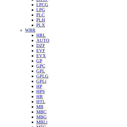
LPCG
LPG
PLC
PLH
PLX
WBR
HRL
AUTO
DZF
EVF
EVX
GP
GPC
GPL
GPLG
GPLi
HP
HPS
HR
HTL
MB
MBC
MBG
MBLi