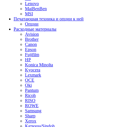
Lenovo
MaiBenBen
MSI
Печатающая техника и опции к ней
Опции
Расходные материалы
Avision
Brother
Canon
Epson
Fujifilm
HP
Konica Minolta
Kyocera
Lexmark
OCE
Oki
Pantum
Ricoh
RISO
ROWE
Samsung
Sharp
Xerox
Катюша/Sindoh