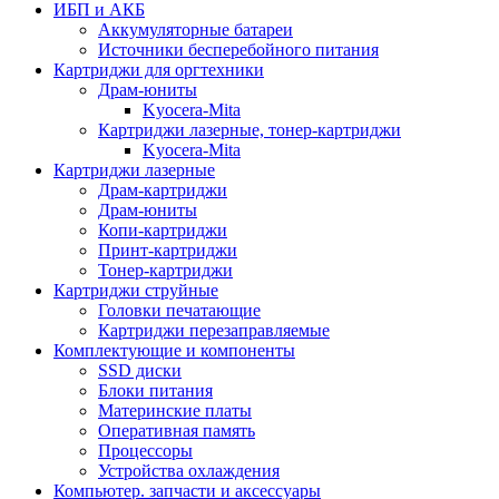
ИБП и АКБ
Аккумуляторные батареи
Источники бесперебойного питания
Картриджи для оргтехники
Драм-юниты
Kyocera-Mita
Картриджи лазерные, тонер-картриджи
Kyocera-Mita
Картриджи лазерные
Драм-картриджи
Драм-юниты
Копи-картриджи
Принт-картриджи
Тонер-картриджи
Картриджи струйные
Головки печатающие
Картриджи перезаправляемые
Комплектующие и компоненты
SSD диски
Блоки питания
Материнские платы
Оперативная память
Процессоры
Устройства охлаждения
Компьютер. запчасти и аксессуары