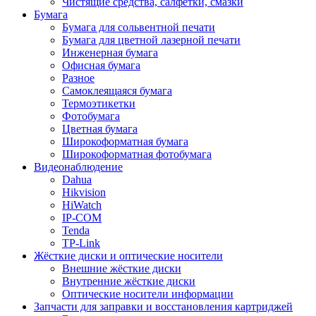
Чистящие средства, салфетки, смазки
Бумага
Бумага для сольвентной печати
Бумага для цветной лазерной печати
Инженерная бумага
Офисная бумага
Разное
Самоклеящаяся бумага
Термоэтикетки
Фотобумага
Цветная бумага
Широкоформатная бумага
Широкоформатная фотобумага
Видеонаблюдение
Dahua
Hikvision
HiWatch
IP-COM
Tenda
TP-Link
Жёсткие диски и оптические носители
Внешние жёсткие диски
Внутренние жёсткие диски
Оптические носители информации
Запчасти для заправки и восстановления картриджей