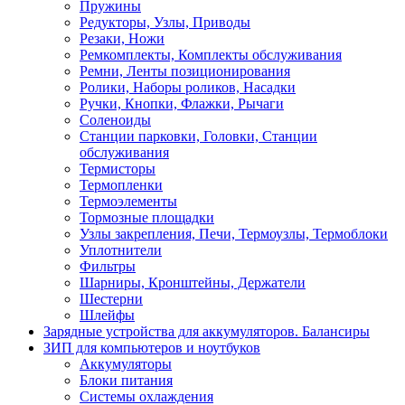
Пружины
Редукторы, Узлы, Приводы
Резаки, Ножи
Ремкомплекты, Комплекты обслуживания
Ремни, Ленты позиционирования
Ролики, Наборы роликов, Насадки
Ручки, Кнопки, Флажки, Рычаги
Соленоиды
Станции парковки, Головки, Станции
обслуживания
Термисторы
Термопленки
Термоэлементы
Тормозные площадки
Узлы закрепления, Печи, Термоузлы, Термоблоки
Уплотнители
Фильтры
Шарниры, Кронштейны, Держатели
Шестерни
Шлейфы
Зарядные устройства для аккумуляторов. Балансиры
ЗИП для компьютеров и ноутбуков
Аккумуляторы
Блоки питания
Системы охлаждения