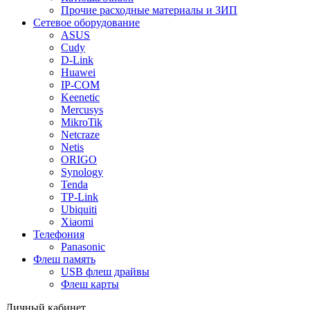
Прочие расходные материалы и ЗИП
Сетевое оборудование
ASUS
Cudy
D-Link
Huawei
IP-COM
Keenetic
Mercusys
MikroTik
Netcraze
Netis
ORIGO
Synology
Tenda
TP-Link
Ubiquiti
Xiaomi
Телефония
Panasonic
Флеш память
USB флеш драйвы
Флеш карты
Личный кабинет