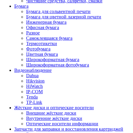
Чистящие средства, салфетки, смазки
Бумага
Бумага для сольвентной печати
Бумага для цветной лазерной печати
Инженерная бумага
Офисная бумага
Разное
Самоклеящаяся бумага
Термоэтикетки
Фотобумага
Цветная бумага
Широкоформатная бумага
Широкоформатная фотобумага
Видеонаблюдение
Dahua
Hikvision
HiWatch
IP-COM
Tenda
TP-Link
Жёсткие диски и оптические носители
Внешние жёсткие диски
Внутренние жёсткие диски
Оптические носители информации
Запчасти для заправки и восстановления картриджей