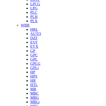
LPCG
LPG
PLC
PLH
PLX
WBR
HRL
AUTO
DZF
EVF
EVX
GP
GPC
GPL
GPLG
GPLi
HP
HPS
HR
HTL
MB
MBC
MBG
MBLi