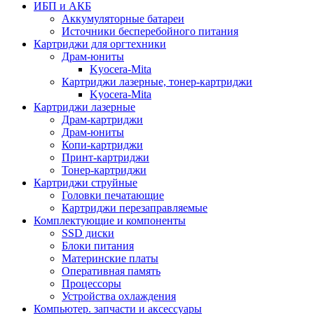
ИБП и АКБ
Аккумуляторные батареи
Источники бесперебойного питания
Картриджи для оргтехники
Драм-юниты
Kyocera-Mita
Картриджи лазерные, тонер-картриджи
Kyocera-Mita
Картриджи лазерные
Драм-картриджи
Драм-юниты
Копи-картриджи
Принт-картриджи
Тонер-картриджи
Картриджи струйные
Головки печатающие
Картриджи перезаправляемые
Комплектующие и компоненты
SSD диски
Блоки питания
Материнские платы
Оперативная память
Процессоры
Устройства охлаждения
Компьютер. запчасти и аксессуары