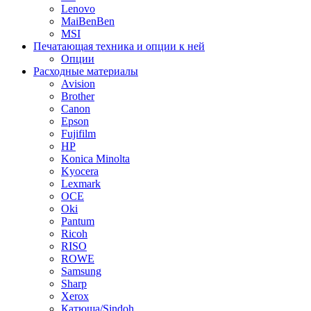
Lenovo
MaiBenBen
MSI
Печатающая техника и опции к ней
Опции
Расходные материалы
Avision
Brother
Canon
Epson
Fujifilm
HP
Konica Minolta
Kyocera
Lexmark
OCE
Oki
Pantum
Ricoh
RISO
ROWE
Samsung
Sharp
Xerox
Катюша/Sindoh