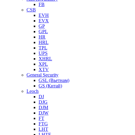
FB
CSB
EVH
EVX
GP
GPL
HR
HRL
TPL
UPS
XHRL
XPL
XTV
General Security
GSL (Вьетнам)
GS (Китай)
Leoch
DJ
DJG
DJM
DJW
FT
FTG
LHT
LHTF