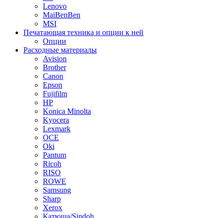
Lenovo
MaiBenBen
MSI
Печатающая техника и опции к ней
Опции
Расходные материалы
Avision
Brother
Canon
Epson
Fujifilm
HP
Konica Minolta
Kyocera
Lexmark
OCE
Oki
Pantum
Ricoh
RISO
ROWE
Samsung
Sharp
Xerox
Катюша/Sindoh