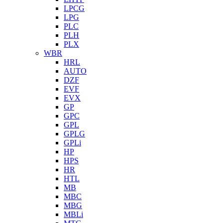
LPCG
LPG
PLC
PLH
PLX
WBR
HRL
AUTO
DZF
EVF
EVX
GP
GPC
GPL
GPLG
GPLi
HP
HPS
HR
HTL
MB
MBC
MBG
MBLi