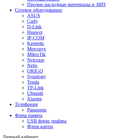
Прочие расходные материалы и ЗИП
Сетевое оборудование
ASUS
Cudy
D-Link
Huawei
IP-COM
Keenetic
Mercusys
MikroTik
Netcraze
Netis
ORIGO
Synology
Tenda
TP-Link
Ubiquiti
Xiaomi
Телефония
Panasonic
Флеш память
USB флеш драйвы
Флеш карты
Личный кабинет