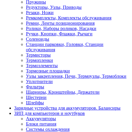
Пружины
Редукторы, Узлы, Приводы
Резаки, Ножи
Ремкомплекты, Комплекты обслуживания
Ремни, Ленты позиционирования
Ролики, Наборы роликов, Насадки
Ручки, Кнопки, Флажки, Рычаги
Соленоиды
Станции парковки, Головки, Станции
обслуживания
Термисторы
Термопленки
Термоэлементы
Тормозные площадки
Узлы закрепления, Печи, Термоузлы, Термоблоки
Уплотнители
Фильтры
Шарниры, Кронштейны, Держатели
Шестерни
Шлейфы
Зарядные устройства для аккумуляторов. Балансиры
ЗИП для компьютеров и ноутбуков
Аккумуляторы
Блоки питания
Системы охлаждения