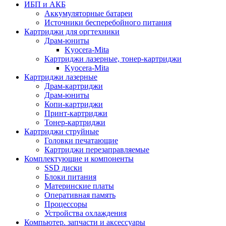
ИБП и АКБ
Аккумуляторные батареи
Источники бесперебойного питания
Картриджи для оргтехники
Драм-юниты
Kyocera-Mita
Картриджи лазерные, тонер-картриджи
Kyocera-Mita
Картриджи лазерные
Драм-картриджи
Драм-юниты
Копи-картриджи
Принт-картриджи
Тонер-картриджи
Картриджи струйные
Головки печатающие
Картриджи перезаправляемые
Комплектующие и компоненты
SSD диски
Блоки питания
Материнские платы
Оперативная память
Процессоры
Устройства охлаждения
Компьютер. запчасти и аксессуары