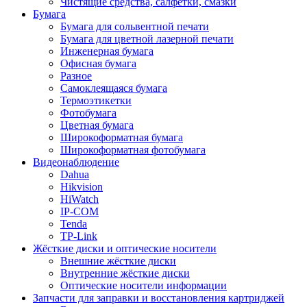
Чистящие средства, салфетки, смазки
Бумага
Бумага для сольвентной печати
Бумага для цветной лазерной печати
Инженерная бумага
Офисная бумага
Разное
Самоклеящаяся бумага
Термоэтикетки
Фотобумага
Цветная бумага
Широкоформатная бумага
Широкоформатная фотобумага
Видеонаблюдение
Dahua
Hikvision
HiWatch
IP-COM
Tenda
TP-Link
Жёсткие диски и оптические носители
Внешние жёсткие диски
Внутренние жёсткие диски
Оптические носители информации
Запчасти для заправки и восстановления картриджей