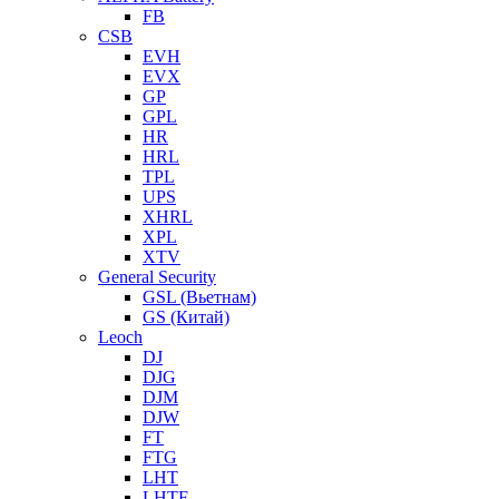
FB
CSB
EVH
EVX
GP
GPL
HR
HRL
TPL
UPS
XHRL
XPL
XTV
General Security
GSL (Вьетнам)
GS (Китай)
Leoch
DJ
DJG
DJM
DJW
FT
FTG
LHT
LHTF