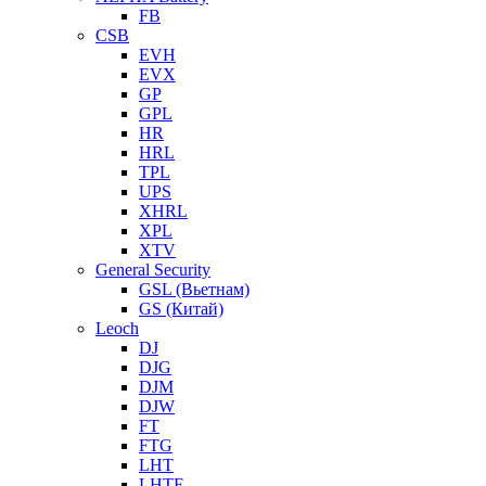
FB
CSB
EVH
EVX
GP
GPL
HR
HRL
TPL
UPS
XHRL
XPL
XTV
General Security
GSL (Вьетнам)
GS (Китай)
Leoch
DJ
DJG
DJM
DJW
FT
FTG
LHT
LHTF