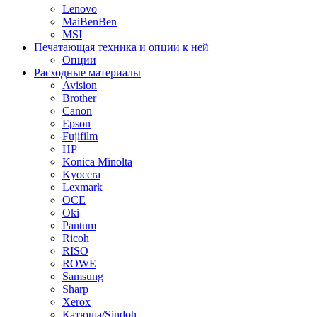
Lenovo
MaiBenBen
MSI
Печатающая техника и опции к ней
Опции
Расходные материалы
Avision
Brother
Canon
Epson
Fujifilm
HP
Konica Minolta
Kyocera
Lexmark
OCE
Oki
Pantum
Ricoh
RISO
ROWE
Samsung
Sharp
Xerox
Катюша/Sindoh