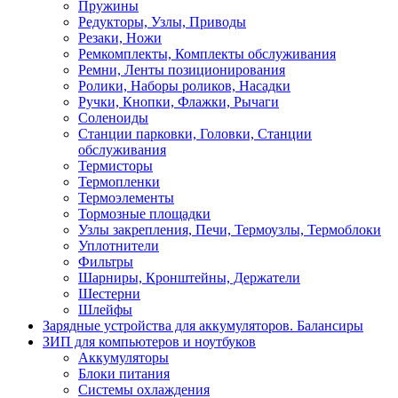
Пружины
Редукторы, Узлы, Приводы
Резаки, Ножи
Ремкомплекты, Комплекты обслуживания
Ремни, Ленты позиционирования
Ролики, Наборы роликов, Насадки
Ручки, Кнопки, Флажки, Рычаги
Соленоиды
Станции парковки, Головки, Станции
обслуживания
Термисторы
Термопленки
Термоэлементы
Тормозные площадки
Узлы закрепления, Печи, Термоузлы, Термоблоки
Уплотнители
Фильтры
Шарниры, Кронштейны, Держатели
Шестерни
Шлейфы
Зарядные устройства для аккумуляторов. Балансиры
ЗИП для компьютеров и ноутбуков
Аккумуляторы
Блоки питания
Системы охлаждения