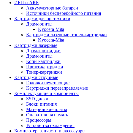
ИБП и АКБ
Аккумуляторные батареи
Источники бесперебойного питания
Картриджи для оргтехники
Драм-юниты
Kyocera-Mita
Картриджи лазерные, тонер-картриджи
Kyocera-Mita
Картриджи лазерные
Драм-картриджи
Драм-юниты
Копи-картриджи
Принт-картриджи
Тонер-картриджи
Картриджи струйные
Головки печатающие
Картриджи перезаправляемые
Комплектующие и компоненты
SSD диски
Блоки питания
Материнские платы
Оперативная память
Процессоры
Устройства охлаждения
Компьютер. запчасти и аксессуары