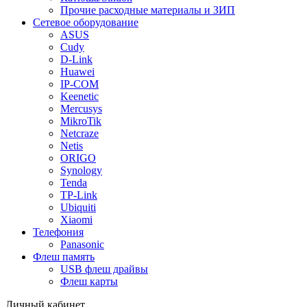
Прочие расходные материалы и ЗИП
Сетевое оборудование
ASUS
Cudy
D-Link
Huawei
IP-COM
Keenetic
Mercusys
MikroTik
Netcraze
Netis
ORIGO
Synology
Tenda
TP-Link
Ubiquiti
Xiaomi
Телефония
Panasonic
Флеш память
USB флеш драйвы
Флеш карты
Личный кабинет