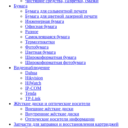
Чистящие средства, салфетки, смазки
Бумага
Бумага для сольвентной печати
Бумага для цветной лазерной печати
Инженерная бумага
Офисная бумага
Разное
Самоклеящаяся бумага
Термоэтикетки
Фотобумага
Цветная бумага
Широкоформатная бумага
Широкоформатная фотобумага
Видеонаблюдение
Dahua
Hikvision
HiWatch
IP-COM
Tenda
TP-Link
Жёсткие диски и оптические носители
Внешние жёсткие диски
Внутренние жёсткие диски
Оптические носители информации
Запчасти для заправки и восстановления картриджей