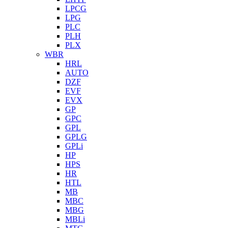
LPCG
LPG
PLC
PLH
PLX
WBR
HRL
AUTO
DZF
EVF
EVX
GP
GPC
GPL
GPLG
GPLi
HP
HPS
HR
HTL
MB
MBC
MBG
MBLi