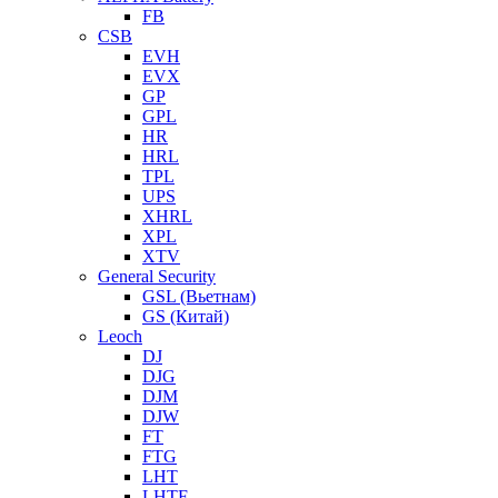
FB
CSB
EVH
EVX
GP
GPL
HR
HRL
TPL
UPS
XHRL
XPL
XTV
General Security
GSL (Вьетнам)
GS (Китай)
Leoch
DJ
DJG
DJM
DJW
FT
FTG
LHT
LHTF