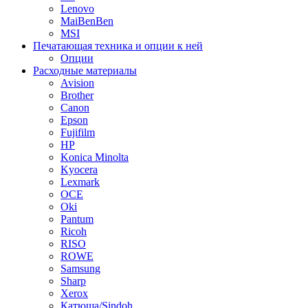
Lenovo
MaiBenBen
MSI
Печатающая техника и опции к ней
Опции
Расходные материалы
Avision
Brother
Canon
Epson
Fujifilm
HP
Konica Minolta
Kyocera
Lexmark
OCE
Oki
Pantum
Ricoh
RISO
ROWE
Samsung
Sharp
Xerox
Катюша/Sindoh