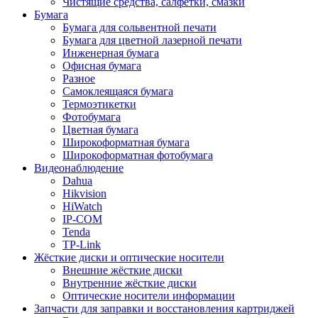
Чистящие средства, салфетки, смазки
Бумага
Бумага для сольвентной печати
Бумага для цветной лазерной печати
Инженерная бумага
Офисная бумага
Разное
Самоклеящаяся бумага
Термоэтикетки
Фотобумага
Цветная бумага
Широкоформатная бумага
Широкоформатная фотобумага
Видеонаблюдение
Dahua
Hikvision
HiWatch
IP-COM
Tenda
TP-Link
Жёсткие диски и оптические носители
Внешние жёсткие диски
Внутренние жёсткие диски
Оптические носители информации
Запчасти для заправки и восстановления картриджей