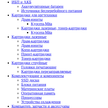
ИБП и АКБ
Аккумуляторные батареи
Источники бесперебойного питания
Картриджи для оргтехники
Драм-юниты
Kyocera-Mita
Картриджи лазерные, тонер-картриджи
Kyocera-Mita
Картриджи лазерные
Драм-картриджи
Драм-юниты
Копи-картриджи
Принт-картриджи
Тонер-картриджи
Картриджи струйные
Головки печатающие
Картриджи перезаправляемые
Комплектующие и компоненты
SSD диски
Блоки питания
Материнские платы
Оперативная память
Процессоры
Устройства охлаждения
Компьютер. запчасти и аксессуары