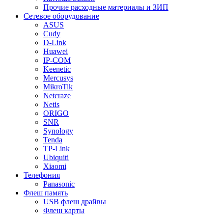
Прочие расходные материалы и ЗИП
Сетевое оборудование
ASUS
Cudy
D-Link
Huawei
IP-COM
Keenetic
Mercusys
MikroTik
Netcraze
Netis
ORIGO
SNR
Synology
Tenda
TP-Link
Ubiquiti
Xiaomi
Телефония
Panasonic
Флеш память
USB флеш драйвы
Флеш карты