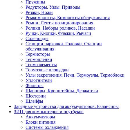
Пружины
Редукторы, Узлы, Приводы
Резаки, Ножи
Ремкомплекты, Комплекты обслуживания
Ремни, Ленты позиционирования
Ролики, Наборы роликов, Насадки
Ручки, Кнопки, Флажки, Рычаги
Соленоиды
Станции парковки, Головки, Станции
обслуживания
Термисторы
Термопленки
Термоэлементы
Тормозные площадки
Узлы закрепления, Печи, Термоузлы, Термоблоки
Уплотнители
Фильтры
Шарниры, Кронштейны, Держатели
Шестерни
Шлейфы
Зарядные устройства для аккумуляторов. Балансиры
ЗИП для компьютеров и ноутбуков
Аккумуляторы
Блоки питания
Системы охлаждения