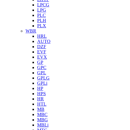
LPCG
LPG
PLC
PLH
PLX
WBR
HRL
AUTO
DZF
EVF
EVX
GP
GPC
GPL
GPLG
GPLi
HP
HPS
HR
HTL
MB
MBC
MBG
MBLi