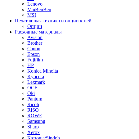
Lenovo
MaiBenBen
MSI
Печатающая техника и опции к ней
Опции
Расходные материалы
Avision
Brother
Canon
Epson
Fujifilm
HP
Konica Minolta
Kyocera
Lexmark
OCE
Oki
Pantum
Ricoh
RISO
ROWE
Samsung
Sharp
Xerox
Катюша/Sindoh