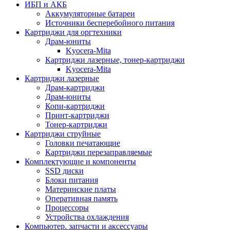
ИБП и АКБ
Аккумуляторные батареи
Источники бесперебойного питания
Картриджи для оргтехники
Драм-юниты
Kyocera-Mita
Картриджи лазерные, тонер-картриджи
Kyocera-Mita
Картриджи лазерные
Драм-картриджи
Драм-юниты
Копи-картриджи
Принт-картриджи
Тонер-картриджи
Картриджи струйные
Головки печатающие
Картриджи перезаправляемые
Комплектующие и компоненты
SSD диски
Блоки питания
Материнские платы
Оперативная память
Процессоры
Устройства охлаждения
Компьютер. запчасти и аксессуары