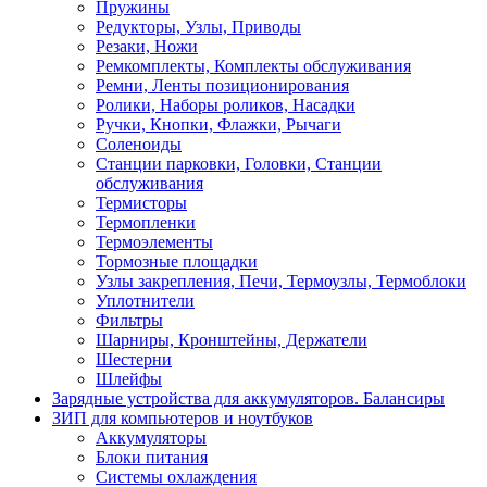
Пружины
Редукторы, Узлы, Приводы
Резаки, Ножи
Ремкомплекты, Комплекты обслуживания
Ремни, Ленты позиционирования
Ролики, Наборы роликов, Насадки
Ручки, Кнопки, Флажки, Рычаги
Соленоиды
Станции парковки, Головки, Станции
обслуживания
Термисторы
Термопленки
Термоэлементы
Тормозные площадки
Узлы закрепления, Печи, Термоузлы, Термоблоки
Уплотнители
Фильтры
Шарниры, Кронштейны, Держатели
Шестерни
Шлейфы
Зарядные устройства для аккумуляторов. Балансиры
ЗИП для компьютеров и ноутбуков
Аккумуляторы
Блоки питания
Системы охлаждения