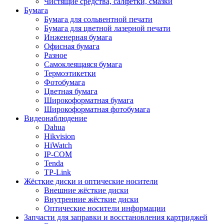
Чистящие средства, салфетки, смазки
Бумага
Бумага для сольвентной печати
Бумага для цветной лазерной печати
Инженерная бумага
Офисная бумага
Разное
Самоклеящаяся бумага
Термоэтикетки
Фотобумага
Цветная бумага
Широкоформатная бумага
Широкоформатная фотобумага
Видеонаблюдение
Dahua
Hikvision
HiWatch
IP-COM
Tenda
TP-Link
Жёсткие диски и оптические носители
Внешние жёсткие диски
Внутренние жёсткие диски
Оптические носители информации
Запчасти для заправки и восстановления картриджей