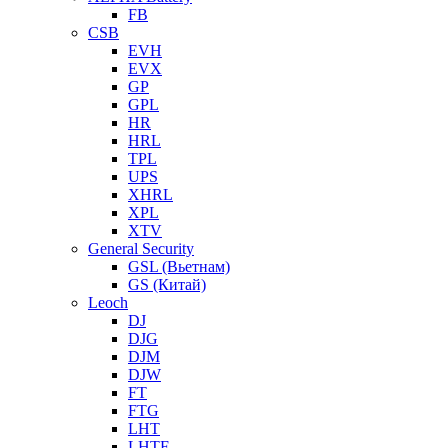
FB
CSB
EVH
EVX
GP
GPL
HR
HRL
TPL
UPS
XHRL
XPL
XTV
General Security
GSL (Вьетнам)
GS (Китай)
Leoch
DJ
DJG
DJM
DJW
FT
FTG
LHT
LHTF