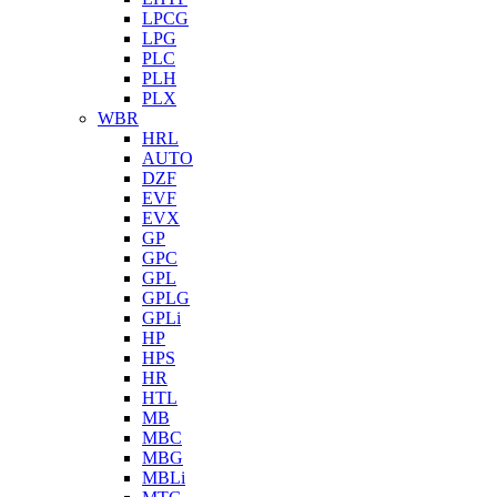
LPCG
LPG
PLC
PLH
PLX
WBR
HRL
AUTO
DZF
EVF
EVX
GP
GPC
GPL
GPLG
GPLi
HP
HPS
HR
HTL
MB
MBC
MBG
MBLi