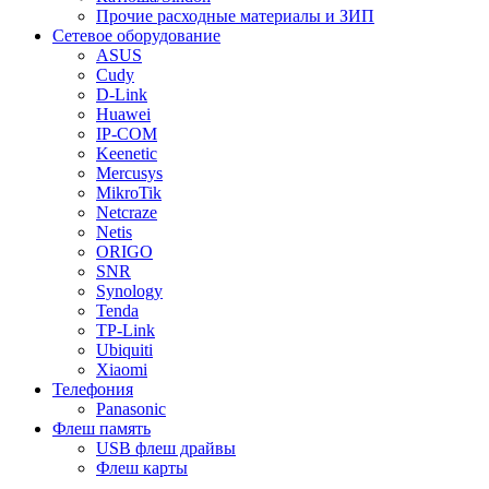
Прочие расходные материалы и ЗИП
Сетевое оборудование
ASUS
Cudy
D-Link
Huawei
IP-COM
Keenetic
Mercusys
MikroTik
Netcraze
Netis
ORIGO
SNR
Synology
Tenda
TP-Link
Ubiquiti
Xiaomi
Телефония
Panasonic
Флеш память
USB флеш драйвы
Флеш карты