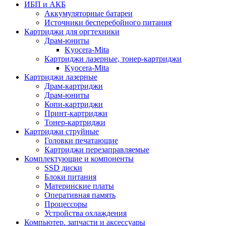
ИБП и АКБ
Аккумуляторные батареи
Источники бесперебойного питания
Картриджи для оргтехники
Драм-юниты
Kyocera-Mita
Картриджи лазерные, тонер-картриджи
Kyocera-Mita
Картриджи лазерные
Драм-картриджи
Драм-юниты
Копи-картриджи
Принт-картриджи
Тонер-картриджи
Картриджи струйные
Головки печатающие
Картриджи перезаправляемые
Комплектующие и компоненты
SSD диски
Блоки питания
Материнские платы
Оперативная память
Процессоры
Устройства охлаждения
Компьютер. запчасти и аксессуары