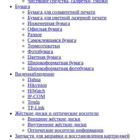
Чистящие средства, салфетки, смазки
Бумага
Бумага для сольвентной печати
Бумага для цветной лазерной печати
Инженерная бумага
Офисная бумага
Разное
Самоклеящаяся бумага
Термоэтикетки
Фотобумага
Цветная бумага
Широкоформатная бумага
Широкоформатная фотобумага
Видеонаблюдение
Dahua
Hikvision
HiWatch
IP-COM
Tenda
TP-Link
Жёсткие диски и оптические носители
Внешние жёсткие диски
Внутренние жёсткие диски
Оптические носители информации
Запчасти для заправки и восстановления картриджей