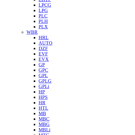
LPCG
LPG
PLC
PLH
PLX
WBR
HRL
AUTO
DZF
EVF
EVX
GP
GPC
GPL
GPLG
GPLi
HP
HPS
HR
HTL
MB
MBC
MBG
MBLi