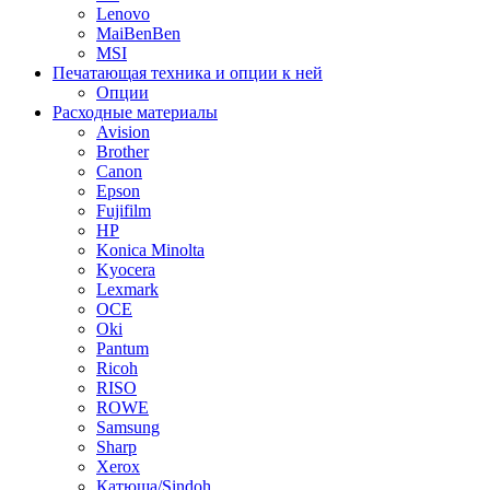
Lenovo
MaiBenBen
MSI
Печатающая техника и опции к ней
Опции
Расходные материалы
Avision
Brother
Canon
Epson
Fujifilm
HP
Konica Minolta
Kyocera
Lexmark
OCE
Oki
Pantum
Ricoh
RISO
ROWE
Samsung
Sharp
Xerox
Катюша/Sindoh