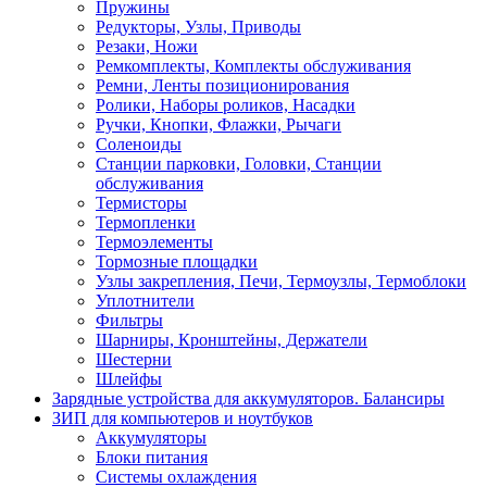
Пружины
Редукторы, Узлы, Приводы
Резаки, Ножи
Ремкомплекты, Комплекты обслуживания
Ремни, Ленты позиционирования
Ролики, Наборы роликов, Насадки
Ручки, Кнопки, Флажки, Рычаги
Соленоиды
Станции парковки, Головки, Станции
обслуживания
Термисторы
Термопленки
Термоэлементы
Тормозные площадки
Узлы закрепления, Печи, Термоузлы, Термоблоки
Уплотнители
Фильтры
Шарниры, Кронштейны, Держатели
Шестерни
Шлейфы
Зарядные устройства для аккумуляторов. Балансиры
ЗИП для компьютеров и ноутбуков
Аккумуляторы
Блоки питания
Системы охлаждения