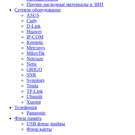
Прочие расходные материалы и ЗИП
Сетевое оборудование
ASUS
Cudy
D-Link
Huawei
IP-COM
Keenetic
Mercusys
MikroTik
Netcraze
Netis
ORIGO
SNR
Synology
Tenda
TP-Link
Ubiquiti
Xiaomi
Телефония
Panasonic
Флеш память
USB флеш драйвы
Флеш карты