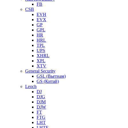
FB
CSB
EVH
EVX
GP
GPL
HR
HRL
TPL
UPS
XHRL
XPL
XTV
General Security
GSL (Вьетнам)
GS (Китай)
Leoch
DJ
DJG
DJM
DJW
FT
FTG
LHT
LHTF