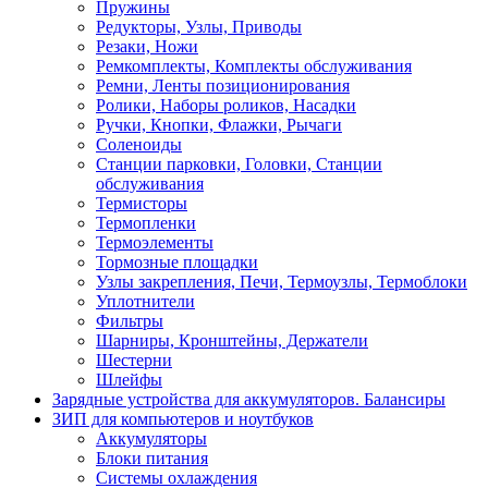
Пружины
Редукторы, Узлы, Приводы
Резаки, Ножи
Ремкомплекты, Комплекты обслуживания
Ремни, Ленты позиционирования
Ролики, Наборы роликов, Насадки
Ручки, Кнопки, Флажки, Рычаги
Соленоиды
Станции парковки, Головки, Станции
обслуживания
Термисторы
Термопленки
Термоэлементы
Тормозные площадки
Узлы закрепления, Печи, Термоузлы, Термоблоки
Уплотнители
Фильтры
Шарниры, Кронштейны, Держатели
Шестерни
Шлейфы
Зарядные устройства для аккумуляторов. Балансиры
ЗИП для компьютеров и ноутбуков
Аккумуляторы
Блоки питания
Системы охлаждения