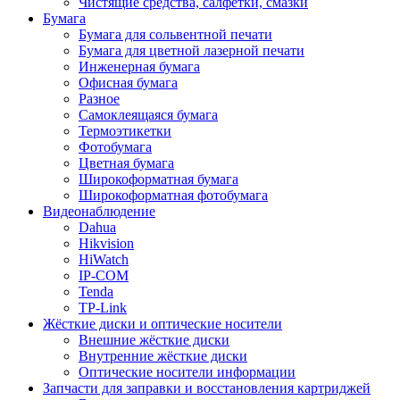
Чистящие средства, салфетки, смазки
Бумага
Бумага для сольвентной печати
Бумага для цветной лазерной печати
Инженерная бумага
Офисная бумага
Разное
Самоклеящаяся бумага
Термоэтикетки
Фотобумага
Цветная бумага
Широкоформатная бумага
Широкоформатная фотобумага
Видеонаблюдение
Dahua
Hikvision
HiWatch
IP-COM
Tenda
TP-Link
Жёсткие диски и оптические носители
Внешние жёсткие диски
Внутренние жёсткие диски
Оптические носители информации
Запчасти для заправки и восстановления картриджей