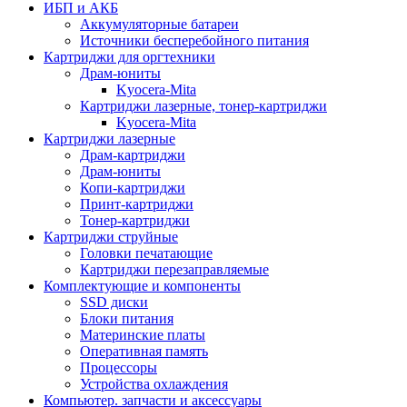
ИБП и АКБ
Аккумуляторные батареи
Источники бесперебойного питания
Картриджи для оргтехники
Драм-юниты
Kyocera-Mita
Картриджи лазерные, тонер-картриджи
Kyocera-Mita
Картриджи лазерные
Драм-картриджи
Драм-юниты
Копи-картриджи
Принт-картриджи
Тонер-картриджи
Картриджи струйные
Головки печатающие
Картриджи перезаправляемые
Комплектующие и компоненты
SSD диски
Блоки питания
Материнские платы
Оперативная память
Процессоры
Устройства охлаждения
Компьютер. запчасти и аксессуары