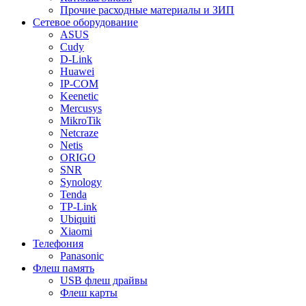
Прочие расходные материалы и ЗИП
Сетевое оборудование
ASUS
Cudy
D-Link
Huawei
IP-COM
Keenetic
Mercusys
MikroTik
Netcraze
Netis
ORIGO
SNR
Synology
Tenda
TP-Link
Ubiquiti
Xiaomi
Телефония
Panasonic
Флеш память
USB флеш драйвы
Флеш карты