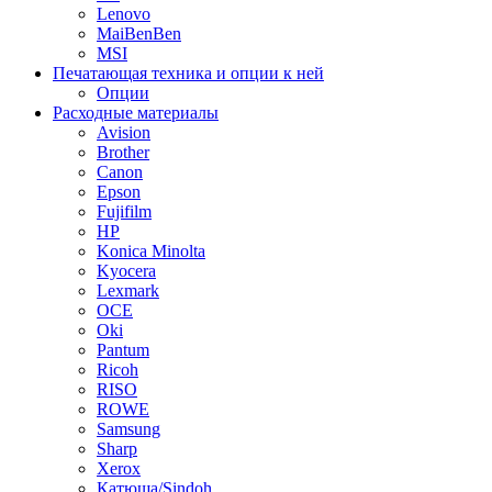
Lenovo
MaiBenBen
MSI
Печатающая техника и опции к ней
Опции
Расходные материалы
Avision
Brother
Canon
Epson
Fujifilm
HP
Konica Minolta
Kyocera
Lexmark
OCE
Oki
Pantum
Ricoh
RISO
ROWE
Samsung
Sharp
Xerox
Катюша/Sindoh