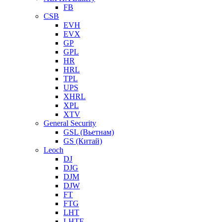
FB
CSB
EVH
EVX
GP
GPL
HR
HRL
TPL
UPS
XHRL
XPL
XTV
General Security
GSL (Вьетнам)
GS (Китай)
Leoch
DJ
DJG
DJM
DJW
FT
FTG
LHT
LHTF