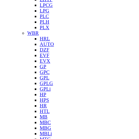
LPCG
LPG
PLC
PLH
PLX
WBR
HRL
AUTO
DZF
EVF
EVX
GP
GPC
GPL
GPLG
GPLi
HP
HPS
HR
HTL
MB
MBC
MBG
MBLi