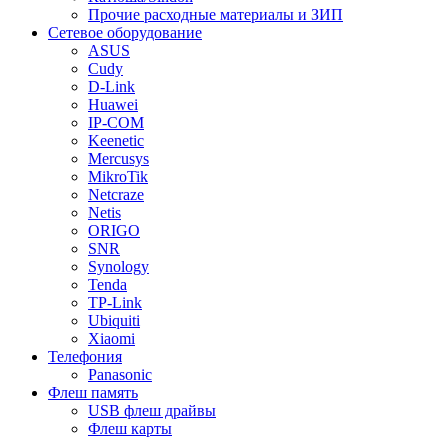
Прочие расходные материалы и ЗИП
Сетевое оборудование
ASUS
Cudy
D-Link
Huawei
IP-COM
Keenetic
Mercusys
MikroTik
Netcraze
Netis
ORIGO
SNR
Synology
Tenda
TP-Link
Ubiquiti
Xiaomi
Телефония
Panasonic
Флеш память
USB флеш драйвы
Флеш карты