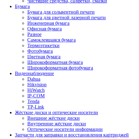
Чистящие средства, салфетки, смазки
Бумага
Бумага для сольвентной печати
Бумага для цветной лазерной печати
Инженерная бумага
Офисная бумага
Разное
Самоклеящаяся бумага
Термоэтикетки
Фотобумага
Цветная бумага
Широкоформатная бумага
Широкоформатная фотобумага
Видеонаблюдение
Dahua
Hikvision
HiWatch
IP-COM
Tenda
TP-Link
Жёсткие диски и оптические носители
Внешние жёсткие диски
Внутренние жёсткие диски
Оптические носители информации
Запчасти для заправки и восстановления картриджей