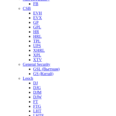
FB
CSB
EVH
EVX
GP
GPL
HR
HRL
TPL
UPS
XHRL
XPL
XTV
General Security
GSL (Вьетнам)
GS (Китай)
Leoch
DJ
DJG
DJM
DJW
FT
FTG
LHT
LHTF