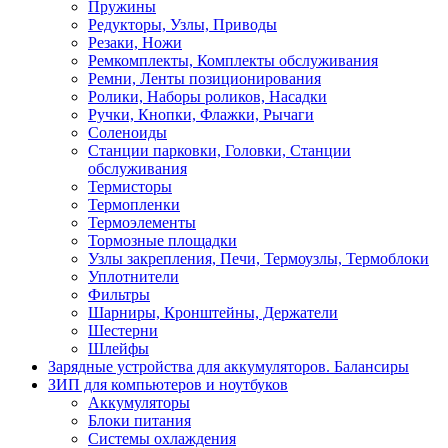
Пружины
Редукторы, Узлы, Приводы
Резаки, Ножи
Ремкомплекты, Комплекты обслуживания
Ремни, Ленты позиционирования
Ролики, Наборы роликов, Насадки
Ручки, Кнопки, Флажки, Рычаги
Соленоиды
Станции парковки, Головки, Станции
обслуживания
Термисторы
Термопленки
Термоэлементы
Тормозные площадки
Узлы закрепления, Печи, Термоузлы, Термоблоки
Уплотнители
Фильтры
Шарниры, Кронштейны, Держатели
Шестерни
Шлейфы
Зарядные устройства для аккумуляторов. Балансиры
ЗИП для компьютеров и ноутбуков
Аккумуляторы
Блоки питания
Системы охлаждения