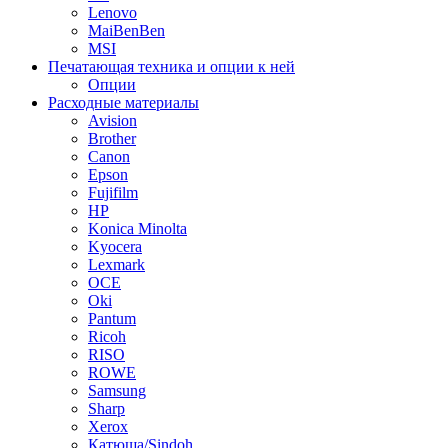
Lenovo
MaiBenBen
MSI
Печатающая техника и опции к ней
Опции
Расходные материалы
Avision
Brother
Canon
Epson
Fujifilm
HP
Konica Minolta
Kyocera
Lexmark
OCE
Oki
Pantum
Ricoh
RISO
ROWE
Samsung
Sharp
Xerox
Катюша/Sindoh