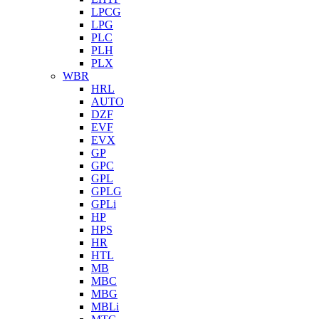
LPCG
LPG
PLC
PLH
PLX
WBR
HRL
AUTO
DZF
EVF
EVX
GP
GPC
GPL
GPLG
GPLi
HP
HPS
HR
HTL
MB
MBC
MBG
MBLi