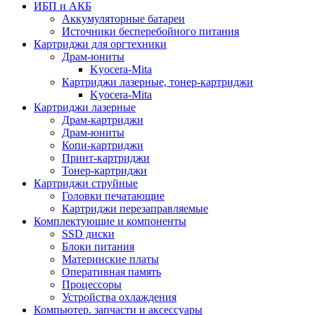
ИБП и АКБ
Аккумуляторные батареи
Источники бесперебойного питания
Картриджи для оргтехники
Драм-юниты
Kyocera-Mita
Картриджи лазерные, тонер-картриджи
Kyocera-Mita
Картриджи лазерные
Драм-картриджи
Драм-юниты
Копи-картриджи
Принт-картриджи
Тонер-картриджи
Картриджи струйные
Головки печатающие
Картриджи перезаправляемые
Комплектующие и компоненты
SSD диски
Блоки питания
Материнские платы
Оперативная память
Процессоры
Устройства охлаждения
Компьютер. запчасти и аксессуары