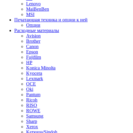
Lenovo
MaiBenBen
MSI
Печатающая техника и опции к ней
Опции
Расходные материалы
Avision
Brother
Canon
Epson
Fujifilm
HP
Konica Minolta
Kyocera
Lexmark
OCE
Oki
Pantum
Ricoh
RISO
ROWE
Samsung
Sharp
Xerox
Катюша/Sindoh