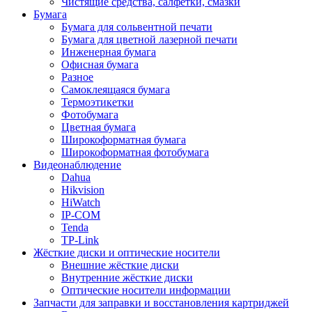
Чистящие средства, салфетки, смазки
Бумага
Бумага для сольвентной печати
Бумага для цветной лазерной печати
Инженерная бумага
Офисная бумага
Разное
Самоклеящаяся бумага
Термоэтикетки
Фотобумага
Цветная бумага
Широкоформатная бумага
Широкоформатная фотобумага
Видеонаблюдение
Dahua
Hikvision
HiWatch
IP-COM
Tenda
TP-Link
Жёсткие диски и оптические носители
Внешние жёсткие диски
Внутренние жёсткие диски
Оптические носители информации
Запчасти для заправки и восстановления картриджей