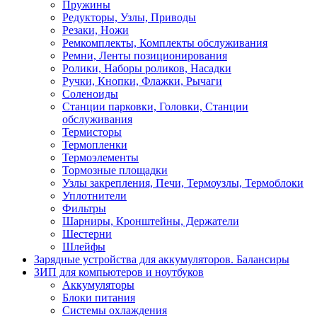
Пружины
Редукторы, Узлы, Приводы
Резаки, Ножи
Ремкомплекты, Комплекты обслуживания
Ремни, Ленты позиционирования
Ролики, Наборы роликов, Насадки
Ручки, Кнопки, Флажки, Рычаги
Соленоиды
Станции парковки, Головки, Станции
обслуживания
Термисторы
Термопленки
Термоэлементы
Тормозные площадки
Узлы закрепления, Печи, Термоузлы, Термоблоки
Уплотнители
Фильтры
Шарниры, Кронштейны, Держатели
Шестерни
Шлейфы
Зарядные устройства для аккумуляторов. Балансиры
ЗИП для компьютеров и ноутбуков
Аккумуляторы
Блоки питания
Системы охлаждения