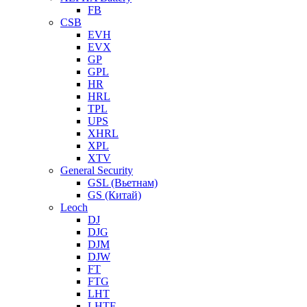
FB
CSB
EVH
EVX
GP
GPL
HR
HRL
TPL
UPS
XHRL
XPL
XTV
General Security
GSL (Вьетнам)
GS (Китай)
Leoch
DJ
DJG
DJM
DJW
FT
FTG
LHT
LHTF