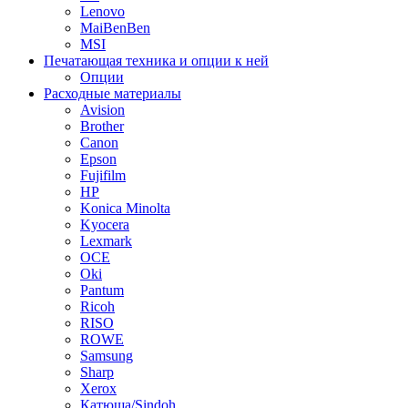
Lenovo
MaiBenBen
MSI
Печатающая техника и опции к ней
Опции
Расходные материалы
Avision
Brother
Canon
Epson
Fujifilm
HP
Konica Minolta
Kyocera
Lexmark
OCE
Oki
Pantum
Ricoh
RISO
ROWE
Samsung
Sharp
Xerox
Катюша/Sindoh