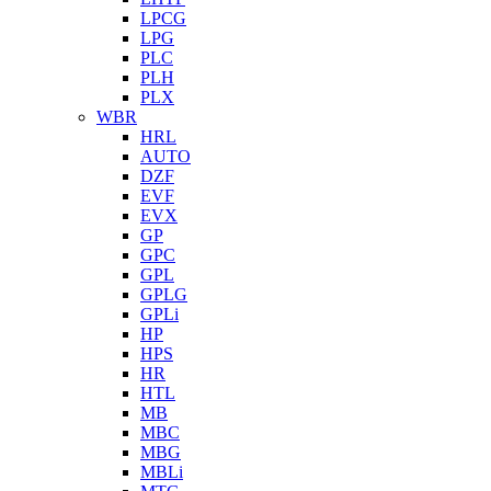
LPCG
LPG
PLC
PLH
PLX
WBR
HRL
AUTO
DZF
EVF
EVX
GP
GPC
GPL
GPLG
GPLi
HP
HPS
HR
HTL
MB
MBC
MBG
MBLi