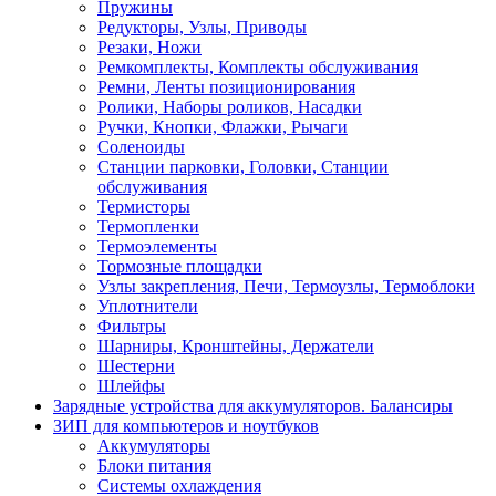
Пружины
Редукторы, Узлы, Приводы
Резаки, Ножи
Ремкомплекты, Комплекты обслуживания
Ремни, Ленты позиционирования
Ролики, Наборы роликов, Насадки
Ручки, Кнопки, Флажки, Рычаги
Соленоиды
Станции парковки, Головки, Станции
обслуживания
Термисторы
Термопленки
Термоэлементы
Тормозные площадки
Узлы закрепления, Печи, Термоузлы, Термоблоки
Уплотнители
Фильтры
Шарниры, Кронштейны, Держатели
Шестерни
Шлейфы
Зарядные устройства для аккумуляторов. Балансиры
ЗИП для компьютеров и ноутбуков
Аккумуляторы
Блоки питания
Системы охлаждения