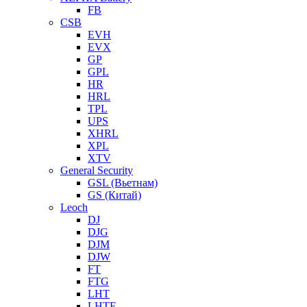
FB
CSB
EVH
EVX
GP
GPL
HR
HRL
TPL
UPS
XHRL
XPL
XTV
General Security
GSL (Вьетнам)
GS (Китай)
Leoch
DJ
DJG
DJM
DJW
FT
FTG
LHT
LHTF