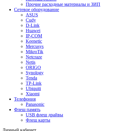
Прочие расходные материалы и ЗИП
Сетевое оборудование
ASUS
Cudy
D-Link
Huawei
IP-COM
Keenetic
Mercusys
MikroTik
Netcraze
Netis
ORIGO
Synology
Tenda
TP-Link
Ubiquiti
Xiaomi
Телефония
Panasonic
Флеш память
USB флеш драйвы
Флеш карты
Личный кабинет