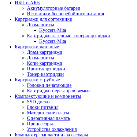
ИБП и АКБ
Аккумуляторные батареи
Источники бесперебойного питания
Картриджи для оргтехники
Драм-юниты
Kyocera-Mita
Картриджи лазерные, тонер-картриджи
Kyocera-Mita
Картриджи лазерные
Драм-картриджи
Драм-юниты
Копи-картриджи
Принт-картриджи
Тонер-картриджи
Картриджи струйные
Головки печатающие
Картриджи перезаправляемые
Комплектующие и компоненты
SSD диски
Блоки питания
Материнские платы
Оперативная память
Процессоры
Устройства охлаждения
Компьютер. запчасти и аксессуары