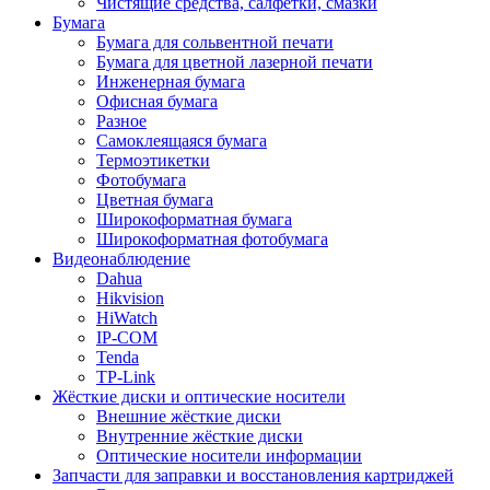
Чистящие средства, салфетки, смазки
Бумага
Бумага для сольвентной печати
Бумага для цветной лазерной печати
Инженерная бумага
Офисная бумага
Разное
Самоклеящаяся бумага
Термоэтикетки
Фотобумага
Цветная бумага
Широкоформатная бумага
Широкоформатная фотобумага
Видеонаблюдение
Dahua
Hikvision
HiWatch
IP-COM
Tenda
TP-Link
Жёсткие диски и оптические носители
Внешние жёсткие диски
Внутренние жёсткие диски
Оптические носители информации
Запчасти для заправки и восстановления картриджей