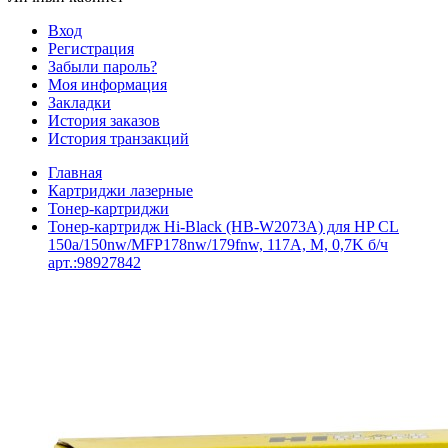
Вход
Регистрация
Забыли пароль?
Моя информация
Закладки
История заказов
История транзакций
Главная
Картриджи лазерные
Тонер-картриджи
Тонер-картридж Hi-Black (HB-W2073A) для HP CL
150a/150nw/MFP178nw/179fnw, 117A, M, 0,7K б/ч
арт.:98927842