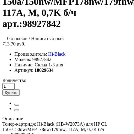
150a/150nw/MFP178nw/179fnw
117A, M, 0,7K б/ч
арт.:98927842
0 отзывов
/
Написать отзыв
713.70 руб.
Производитель:
Hi-Black
Модель:
98927842
Наличие:
Склад 1-3 дня
Артикул:
18029634
Количество
Купить
Описание
Тонер-картридж Hi-Black (HB-W2073A) для HP CL
150a/150nw/MFP178nw/179fnw, 117A, M, 0,7K б/ч