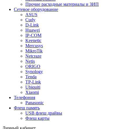
Прочие расходные материалы и ЗИП
Сетевое оборудование
ASUS
Cudy
D-Link
Huawei
IP-COM
Keenetic
Mercusys
MikroTik
Netcraze
Netis
ORIGO
Synology
Tenda
TP-Link
Ubiquiti
Xiaomi
Телефония
Panasonic
Флеш память
USB флеш драйвы
Флеш карты
Личный кабинет