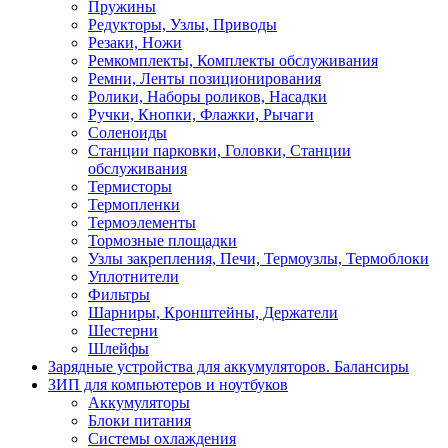
Пружины
Редукторы, Узлы, Приводы
Резаки, Ножи
Ремкомплекты, Комплекты обслуживания
Ремни, Ленты позиционирования
Ролики, Наборы роликов, Насадки
Ручки, Кнопки, Флажки, Рычаги
Соленоиды
Станции парковки, Головки, Станции
обслуживания
Термисторы
Термопленки
Термоэлементы
Тормозные площадки
Узлы закрепления, Печи, Термоузлы, Термоблоки
Уплотнители
Фильтры
Шарниры, Кронштейны, Держатели
Шестерни
Шлейфы
Зарядные устройства для аккумуляторов. Балансиры
ЗИП для компьютеров и ноутбуков
Аккумуляторы
Блоки питания
Системы охлаждения