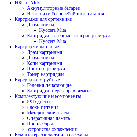
ИБП и АКБ
Аккумуляторные батареи
Источники бесперебойного питания
Картриджи для оргтехники
Драм-юниты
Kyocera-Mita
Картриджи лазерные, тонер-картриджи
Kyocera-Mita
Картриджи лазерные
Драм-картриджи
Драм-юниты
Копи-картриджи
Принт-картриджи
Тонер-картриджи
Картриджи струйные
Головки печатающие
Картриджи перезаправляемые
Комплектующие и компоненты
SSD диски
Блоки питания
Материнские платы
Оперативная память
Процессоры
Устройства охлаждения
Компьютер. запчасти и аксессуары