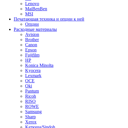
Lenovo
MaiBenBen
MSI
Печатающая техника и опции к ней
Опции
Расходные материалы
Avision
Brother
Canon
Epson
Fujifilm
HP
Konica Minolta
Kyocera
Lexmark
OCE
Oki
Pantum
Ricoh
RISO
ROWE
Samsung
Sharp
Xerox
Катюша/Sindoh