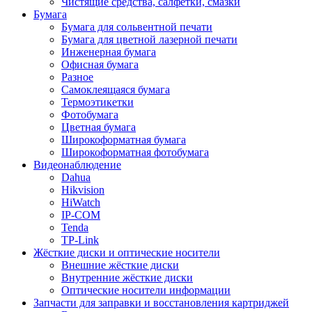
Чистящие средства, салфетки, смазки
Бумага
Бумага для сольвентной печати
Бумага для цветной лазерной печати
Инженерная бумага
Офисная бумага
Разное
Самоклеящаяся бумага
Термоэтикетки
Фотобумага
Цветная бумага
Широкоформатная бумага
Широкоформатная фотобумага
Видеонаблюдение
Dahua
Hikvision
HiWatch
IP-COM
Tenda
TP-Link
Жёсткие диски и оптические носители
Внешние жёсткие диски
Внутренние жёсткие диски
Оптические носители информации
Запчасти для заправки и восстановления картриджей