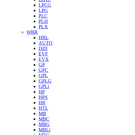
LPCG
LPG
PLC
PLH
PLX
WBR
HRL
AUTO
DZF
EVF
EVX
GP
GPC
GPL
GPLG
GPLi
HP
HPS
HR
HTL
MB
MBC
MBG
MBLi