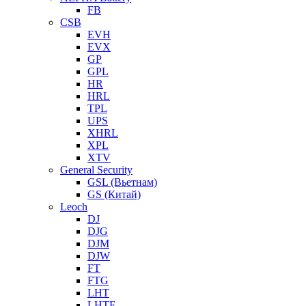
FB
CSB
EVH
EVX
GP
GPL
HR
HRL
TPL
UPS
XHRL
XPL
XTV
General Security
GSL (Вьетнам)
GS (Китай)
Leoch
DJ
DJG
DJM
DJW
FT
FTG
LHT
LHTF