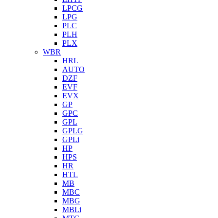
LPCG
LPG
PLC
PLH
PLX
WBR
HRL
AUTO
DZF
EVF
EVX
GP
GPC
GPL
GPLG
GPLi
HP
HPS
HR
HTL
MB
MBC
MBG
MBLi