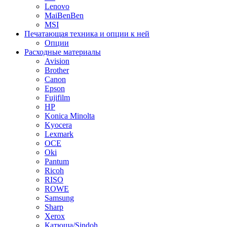
Lenovo
MaiBenBen
MSI
Печатающая техника и опции к ней
Опции
Расходные материалы
Avision
Brother
Canon
Epson
Fujifilm
HP
Konica Minolta
Kyocera
Lexmark
OCE
Oki
Pantum
Ricoh
RISO
ROWE
Samsung
Sharp
Xerox
Катюша/Sindoh