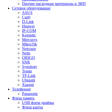
Прочие расходные материалы и ЗИП
Сетевое оборудование
ASUS
Cudy
D-Link
Huawei
IP-COM
Keenetic
Mercusys
MikroTik
Netcraze
Netis
ORIGO
SNR
Synology
Tenda
TP-Link
Ubiquiti
Xiaomi
Телефония
Panasonic
Флеш память
USB флеш драйвы
Флеш карты