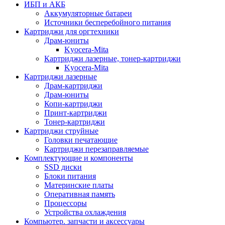
ИБП и АКБ
Аккумуляторные батареи
Источники бесперебойного питания
Картриджи для оргтехники
Драм-юниты
Kyocera-Mita
Картриджи лазерные, тонер-картриджи
Kyocera-Mita
Картриджи лазерные
Драм-картриджи
Драм-юниты
Копи-картриджи
Принт-картриджи
Тонер-картриджи
Картриджи струйные
Головки печатающие
Картриджи перезаправляемые
Комплектующие и компоненты
SSD диски
Блоки питания
Материнские платы
Оперативная память
Процессоры
Устройства охлаждения
Компьютер. запчасти и аксессуары