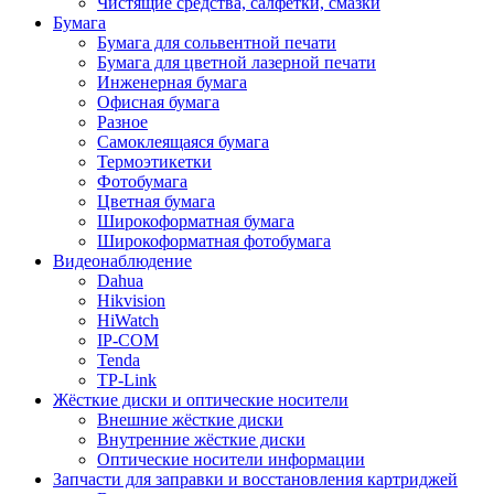
Чистящие средства, салфетки, смазки
Бумага
Бумага для сольвентной печати
Бумага для цветной лазерной печати
Инженерная бумага
Офисная бумага
Разное
Самоклеящаяся бумага
Термоэтикетки
Фотобумага
Цветная бумага
Широкоформатная бумага
Широкоформатная фотобумага
Видеонаблюдение
Dahua
Hikvision
HiWatch
IP-COM
Tenda
TP-Link
Жёсткие диски и оптические носители
Внешние жёсткие диски
Внутренние жёсткие диски
Оптические носители информации
Запчасти для заправки и восстановления картриджей