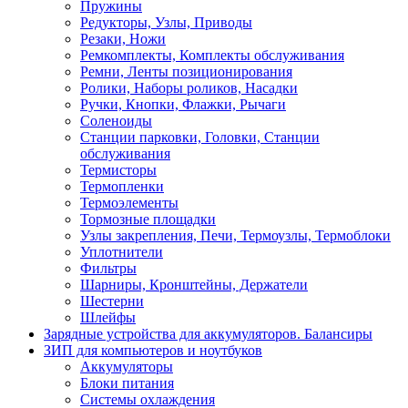
Пружины
Редукторы, Узлы, Приводы
Резаки, Ножи
Ремкомплекты, Комплекты обслуживания
Ремни, Ленты позиционирования
Ролики, Наборы роликов, Насадки
Ручки, Кнопки, Флажки, Рычаги
Соленоиды
Станции парковки, Головки, Станции
обслуживания
Термисторы
Термопленки
Термоэлементы
Тормозные площадки
Узлы закрепления, Печи, Термоузлы, Термоблоки
Уплотнители
Фильтры
Шарниры, Кронштейны, Держатели
Шестерни
Шлейфы
Зарядные устройства для аккумуляторов. Балансиры
ЗИП для компьютеров и ноутбуков
Аккумуляторы
Блоки питания
Системы охлаждения