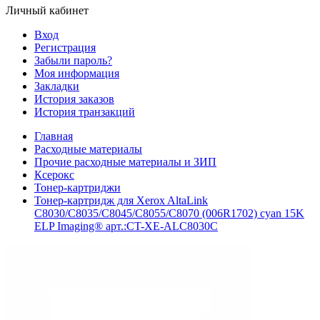
Личный кабинет
Вход
Регистрация
Забыли пароль?
Моя информация
Закладки
История заказов
История транзакций
Главная
Расходные материалы
Прочие расходные материалы и ЗИП
Ксерокс
Тонер-картриджи
Тонер-картридж для Xerox AltaLink
C8030/C8035/C8045/C8055/C8070 (006R1702) cyan 15K
ELP Imaging® арт.:CT-XE-ALC8030C