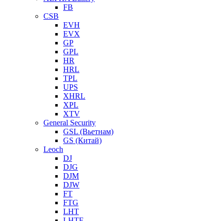
FB
CSB
EVH
EVX
GP
GPL
HR
HRL
TPL
UPS
XHRL
XPL
XTV
General Security
GSL (Вьетнам)
GS (Китай)
Leoch
DJ
DJG
DJM
DJW
FT
FTG
LHT
LHTF