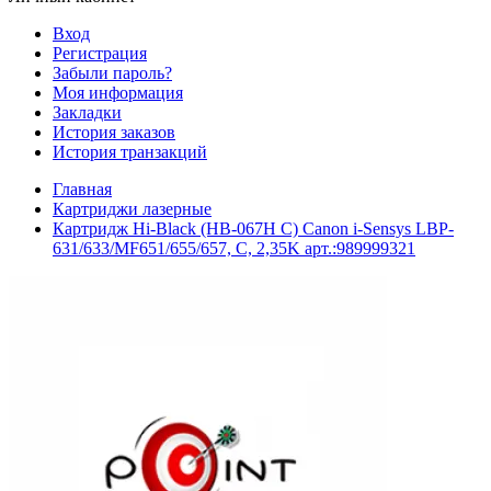
Вход
Регистрация
Забыли пароль?
Моя информация
Закладки
История заказов
История транзакций
Главная
Картриджи лазерные
Картридж Hi-Black (HB-067H C) Canon i-Sensys LBP-
631/633/MF651/655/657, C, 2,35K арт.:989999321