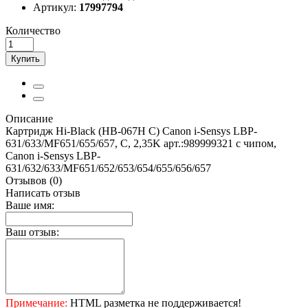
Артикул:
17997794
Количество
Купить
Описание
Картридж Hi-Black (HB-067H C) Canon i-Sensys LBP-
631/633/MF651/655/657, C, 2,35K арт.:989999321 с чипом,
Canon i-Sensys LBP-
631/632/633/MF651/652/653/654/655/656/657
Отзывов (0)
Написать отзыв
Ваше имя:
Ваш отзыв:
Примечание:
HTML разметка не поддерживается!