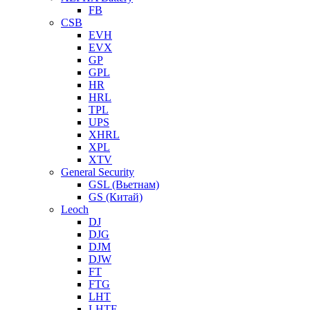
FB
CSB
EVH
EVX
GP
GPL
HR
HRL
TPL
UPS
XHRL
XPL
XTV
General Security
GSL (Вьетнам)
GS (Китай)
Leoch
DJ
DJG
DJM
DJW
FT
FTG
LHT
LHTF