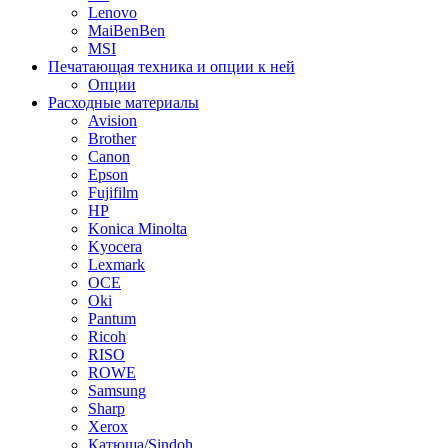
Lenovo
MaiBenBen
MSI
Печатающая техника и опции к ней
Опции
Расходные материалы
Avision
Brother
Canon
Epson
Fujifilm
HP
Konica Minolta
Kyocera
Lexmark
OCE
Oki
Pantum
Ricoh
RISO
ROWE
Samsung
Sharp
Xerox
Катюша/Sindoh