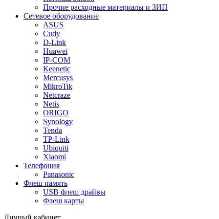
Прочие расходные материалы и ЗИП
Сетевое оборудование
ASUS
Cudy
D-Link
Huawei
IP-COM
Keenetic
Mercusys
MikroTik
Netcraze
Netis
ORIGO
Synology
Tenda
TP-Link
Ubiquiti
Xiaomi
Телефония
Panasonic
Флеш память
USB флеш драйвы
Флеш карты
Личный кабинет