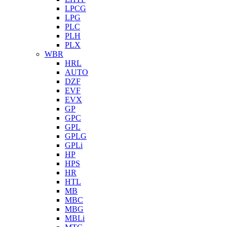
LPCG
LPG
PLC
PLH
PLX
WBR
HRL
AUTO
DZF
EVF
EVX
GP
GPC
GPL
GPLG
GPLi
HP
HPS
HR
HTL
MB
MBC
MBG
MBLi