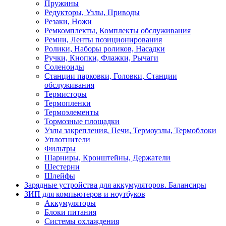
Пружины
Редукторы, Узлы, Приводы
Резаки, Ножи
Ремкомплекты, Комплекты обслуживания
Ремни, Ленты позиционирования
Ролики, Наборы роликов, Насадки
Ручки, Кнопки, Флажки, Рычаги
Соленоиды
Станции парковки, Головки, Станции
обслуживания
Термисторы
Термопленки
Термоэлементы
Тормозные площадки
Узлы закрепления, Печи, Термоузлы, Термоблоки
Уплотнители
Фильтры
Шарниры, Кронштейны, Держатели
Шестерни
Шлейфы
Зарядные устройства для аккумуляторов. Балансиры
ЗИП для компьютеров и ноутбуков
Аккумуляторы
Блоки питания
Системы охлаждения