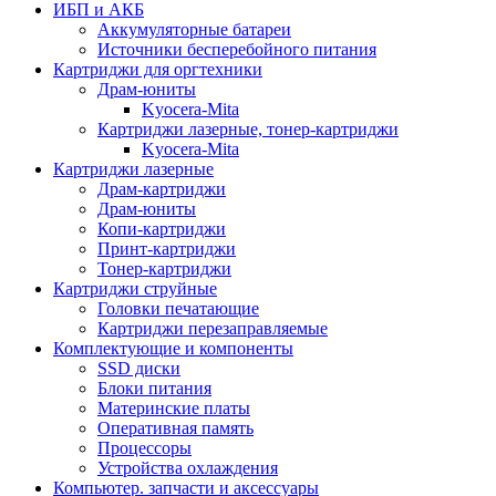
ИБП и АКБ
Аккумуляторные батареи
Источники бесперебойного питания
Картриджи для оргтехники
Драм-юниты
Kyocera-Mita
Картриджи лазерные, тонер-картриджи
Kyocera-Mita
Картриджи лазерные
Драм-картриджи
Драм-юниты
Копи-картриджи
Принт-картриджи
Тонер-картриджи
Картриджи струйные
Головки печатающие
Картриджи перезаправляемые
Комплектующие и компоненты
SSD диски
Блоки питания
Материнские платы
Оперативная память
Процессоры
Устройства охлаждения
Компьютер. запчасти и аксессуары