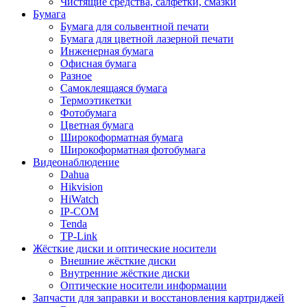
Чистящие средства, салфетки, смазки
Бумага
Бумага для сольвентной печати
Бумага для цветной лазерной печати
Инженерная бумага
Офисная бумага
Разное
Самоклеящаяся бумага
Термоэтикетки
Фотобумага
Цветная бумага
Широкоформатная бумага
Широкоформатная фотобумага
Видеонаблюдение
Dahua
Hikvision
HiWatch
IP-COM
Tenda
TP-Link
Жёсткие диски и оптические носители
Внешние жёсткие диски
Внутренние жёсткие диски
Оптические носители информации
Запчасти для заправки и восстановления картриджей