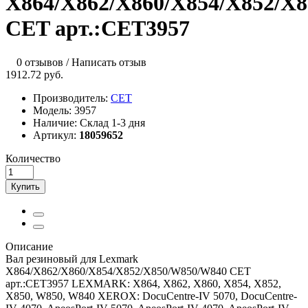
X864/X862/X860/X854/X852/X
CET арт.:CET3957
0 отзывов
/
Написать отзыв
1912.72 руб.
Производитель:
CET
Модель:
3957
Наличие:
Склад 1-3 дня
Артикул:
18059652
Количество
Купить
Описание
Вал резиновый для Lexmark
X864/X862/X860/X854/X852/X850/W850/W840 CET
арт.:CET3957 LEXMARK: X864, X862, X860, X854, X852,
X850, W850, W840 XEROX: DocuCentre-IV 5070, DocuCentre-