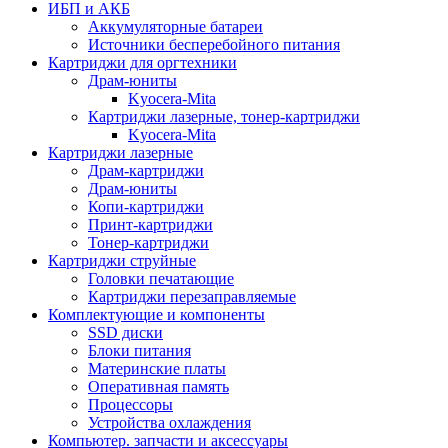
ИБП и АКБ
Аккумуляторные батареи
Источники бесперебойного питания
Картриджи для оргтехники
Драм-юниты
Kyocera-Mita
Картриджи лазерные, тонер-картриджи
Kyocera-Mita
Картриджи лазерные
Драм-картриджи
Драм-юниты
Копи-картриджи
Принт-картриджи
Тонер-картриджи
Картриджи струйные
Головки печатающие
Картриджи перезаправляемые
Комплектующие и компоненты
SSD диски
Блоки питания
Материнские платы
Оперативная память
Процессоры
Устройства охлаждения
Компьютер. запчасти и аксессуары