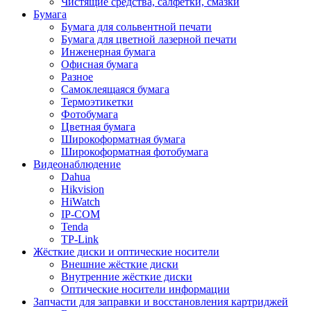
Чистящие средства, салфетки, смазки
Бумага
Бумага для сольвентной печати
Бумага для цветной лазерной печати
Инженерная бумага
Офисная бумага
Разное
Самоклеящаяся бумага
Термоэтикетки
Фотобумага
Цветная бумага
Широкоформатная бумага
Широкоформатная фотобумага
Видеонаблюдение
Dahua
Hikvision
HiWatch
IP-COM
Tenda
TP-Link
Жёсткие диски и оптические носители
Внешние жёсткие диски
Внутренние жёсткие диски
Оптические носители информации
Запчасти для заправки и восстановления картриджей