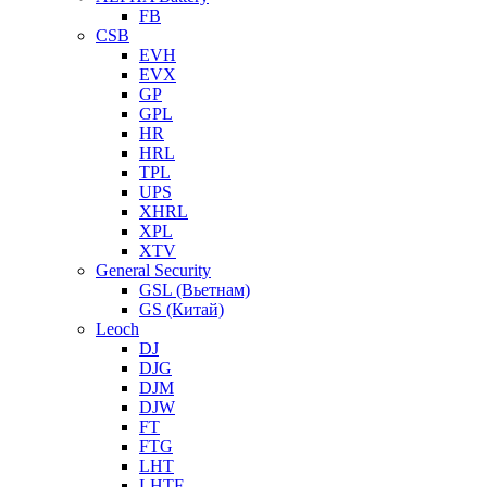
FB
CSB
EVH
EVX
GP
GPL
HR
HRL
TPL
UPS
XHRL
XPL
XTV
General Security
GSL (Вьетнам)
GS (Китай)
Leoch
DJ
DJG
DJM
DJW
FT
FTG
LHT
LHTF