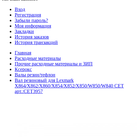
Вход
Регистрация
Забыли пароль?
Моя информация
Закладки
История заказов
История транзакций
Главная
Расходные материалы
Прочие расходные материалы и ЗИП
Ксерокс
Валы резин/тефлон
Вал резиновый для Lexmark
X864/X862/X860/X854/X852/X850/W850/W840 CET
арт.:CET3957