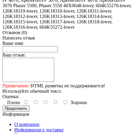
IV 4070, ApeosPort-IV 5070, ApeosPort-IV 4070, ApeosPort-IV
3070 Phaser 5500, Phaser 5550 40X0648-lower, 604K55270-lower,
126K18319-lower, 126K18310-lower, 126K18311-lower,
126K18312-lower, 126K18313-lower, 126K18314-lower,
126K18315-lower, 126K18317-lower, 126K18318-lower,
126K18316-lower, 604K55272-lower
Отзывов (0)
Написать отзыв
Ваше имя:
Ваш отзыв:
Примечание:
HTML разметка не поддерживается!
Используйте обычный текст.
Оценка:
Плохо
Хорошо
Продолжить
Информация
О компании
Информация о доставке