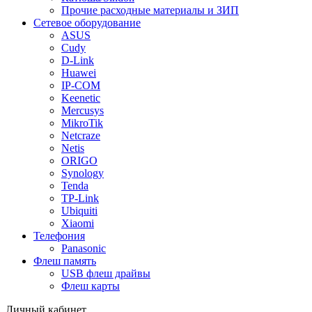
Прочие расходные материалы и ЗИП
Сетевое оборудование
ASUS
Cudy
D-Link
Huawei
IP-COM
Keenetic
Mercusys
MikroTik
Netcraze
Netis
ORIGO
Synology
Tenda
TP-Link
Ubiquiti
Xiaomi
Телефония
Panasonic
Флеш память
USB флеш драйвы
Флеш карты
Личный кабинет