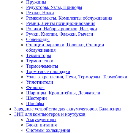
Пружины
Редукторы, Узлы, Приводы
Резаки, Ножи
Ремкомплекты, Комплекты обслуживания
Ремни, Ленты позиционирования
Ролики, Наборы роликов, Насадки
Ручки, Кнопки, Флажки, Рычаги
Соленоиды
Станции парковки, Головки, Станции
обслуживания
Термисторы
Термопленки
Термоэлементы
Тормозные площадки
Узлы закрепления, Печи, Термоузлы, Термоблоки
Уплотнители
Фильтры
Шарниры, Кронштейны, Держатели
Шестерни
Шлейфы
Зарядные устройства для аккумуляторов. Балансиры
ЗИП для компьютеров и ноутбуков
Аккумуляторы
Блоки питания
Системы охлаждения