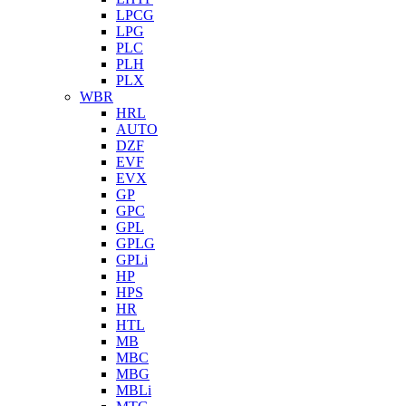
LPCG
LPG
PLC
PLH
PLX
WBR
HRL
AUTO
DZF
EVF
EVX
GP
GPC
GPL
GPLG
GPLi
HP
HPS
HR
HTL
MB
MBC
MBG
MBLi