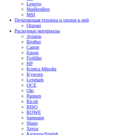
Lenovo
MaiBenBen
MSI
Печатающая техника и опции к ней
Опции
Расходные материалы
Avision
Brother
Canon
Epson
Fujifilm
HP
Konica Minolta
Kyocera
Lexmark
OCE
Oki
Pantum
Ricoh
RISO
ROWE
Samsung
Sharp
Xerox
Катюша/Sindoh