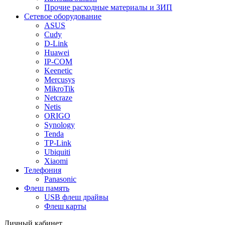
Прочие расходные материалы и ЗИП
Сетевое оборудование
ASUS
Cudy
D-Link
Huawei
IP-COM
Keenetic
Mercusys
MikroTik
Netcraze
Netis
ORIGO
Synology
Tenda
TP-Link
Ubiquiti
Xiaomi
Телефония
Panasonic
Флеш память
USB флеш драйвы
Флеш карты
Личный кабинет