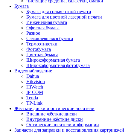
Чистящие средства, салфетки, смазки
Бумага
Бумага для сольвентной печати
Бумага для цветной лазерной печати
Инженерная бумага
Офисная бумага
Разное
Самоклеящаяся бумага
Термоэтикетки
Фотобумага
Цветная бумага
Широкоформатная бумага
Широкоформатная фотобумага
Видеонаблюдение
Dahua
Hikvision
HiWatch
IP-COM
Tenda
TP-Link
Жёсткие диски и оптические носители
Внешние жёсткие диски
Внутренние жёсткие диски
Оптические носители информации
Запчасти для заправки и восстановления картриджей