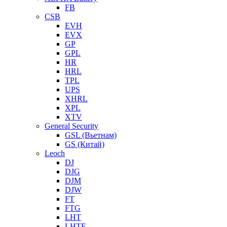
FB
CSB
EVH
EVX
GP
GPL
HR
HRL
TPL
UPS
XHRL
XPL
XTV
General Security
GSL (Вьетнам)
GS (Китай)
Leoch
DJ
DJG
DJM
DJW
FT
FTG
LHT
LHTF