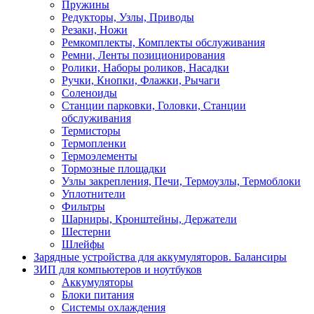
Пружины
Редукторы, Узлы, Приводы
Резаки, Ножи
Ремкомплекты, Комплекты обслуживания
Ремни, Ленты позиционирования
Ролики, Наборы роликов, Насадки
Ручки, Кнопки, Флажки, Рычаги
Соленоиды
Станции парковки, Головки, Станции
обслуживания
Термисторы
Термопленки
Термоэлементы
Тормозные площадки
Узлы закрепления, Печи, Термоузлы, Термоблоки
Уплотнители
Фильтры
Шарниры, Кронштейны, Держатели
Шестерни
Шлейфы
Зарядные устройства для аккумуляторов. Балансиры
ЗИП для компьютеров и ноутбуков
Аккумуляторы
Блоки питания
Системы охлаждения