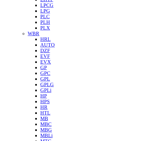
LPCG
LPG
PLC
PLH
PLX
WBR
HRL
AUTO
DZF
EVF
EVX
GP
GPC
GPL
GPLG
GPLi
HP
HPS
HR
HTL
MB
MBC
MBG
MBLi