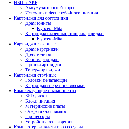
ИБП и АКБ
Аккумуляторные батареи
Источники бесперебойного питания
Картриджи для оргтехники
Драм-юниты
Kyocera-Mita
Картриджи лазерные, тонер-картриджи
Kyocera-Mita
Картриджи лазерные
Драм-картриджи
Драм-юниты
Копи-картриджи
Принт-картриджи
Тонер-картриджи
Картриджи струйные
Головки печатающие
Картриджи перезаправляемые
Комплектующие и компоненты
SSD диски
Блоки питания
Материнские платы
Оперативная память
Процессоры
Устройства охлаждения
Компьютер. запчасти и аксессуары