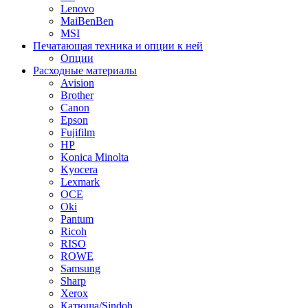
Lenovo
MaiBenBen
MSI
Печатающая техника и опции к ней
Опции
Расходные материалы
Avision
Brother
Canon
Epson
Fujifilm
HP
Konica Minolta
Kyocera
Lexmark
OCE
Oki
Pantum
Ricoh
RISO
ROWE
Samsung
Sharp
Xerox
Катюша/Sindoh