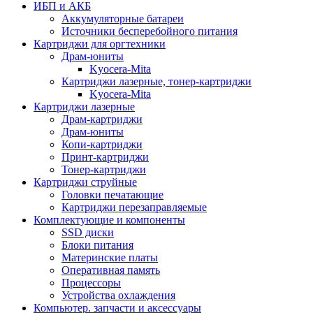
ИБП и АКБ
Аккумуляторные батареи
Источники бесперебойного питания
Картриджи для оргтехники
Драм-юниты
Kyocera-Mita
Картриджи лазерные, тонер-картриджи
Kyocera-Mita
Картриджи лазерные
Драм-картриджи
Драм-юниты
Копи-картриджи
Принт-картриджи
Тонер-картриджи
Картриджи струйные
Головки печатающие
Картриджи перезаправляемые
Комплектующие и компоненты
SSD диски
Блоки питания
Материнские платы
Оперативная память
Процессоры
Устройства охлаждения
Компьютер. запчасти и аксессуары