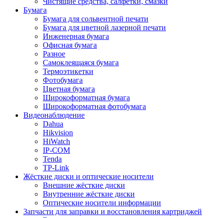
Чистящие средства, салфетки, смазки
Бумага
Бумага для сольвентной печати
Бумага для цветной лазерной печати
Инженерная бумага
Офисная бумага
Разное
Самоклеящаяся бумага
Термоэтикетки
Фотобумага
Цветная бумага
Широкоформатная бумага
Широкоформатная фотобумага
Видеонаблюдение
Dahua
Hikvision
HiWatch
IP-COM
Tenda
TP-Link
Жёсткие диски и оптические носители
Внешние жёсткие диски
Внутренние жёсткие диски
Оптические носители информации
Запчасти для заправки и восстановления картриджей