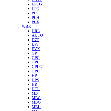
LPCG
LPG
PLC
PLH
PLX
WBR
HRL
AUTO
DZF
EVF
EVX
GP
GPC
GPL
GPLG
GPLi
HP
HPS
HR
HTL
MB
MBC
MBG
MBLi