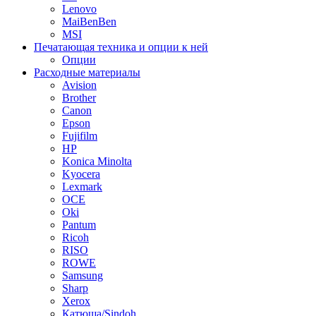
Lenovo
MaiBenBen
MSI
Печатающая техника и опции к ней
Опции
Расходные материалы
Avision
Brother
Canon
Epson
Fujifilm
HP
Konica Minolta
Kyocera
Lexmark
OCE
Oki
Pantum
Ricoh
RISO
ROWE
Samsung
Sharp
Xerox
Катюша/Sindoh