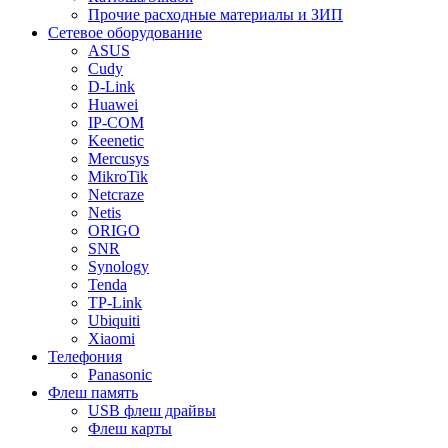
Прочие расходные материалы и ЗИП
Сетевое оборудование
ASUS
Cudy
D-Link
Huawei
IP-COM
Keenetic
Mercusys
MikroTik
Netcraze
Netis
ORIGO
SNR
Synology
Tenda
TP-Link
Ubiquiti
Xiaomi
Телефония
Panasonic
Флеш память
USB флеш драйвы
Флеш карты