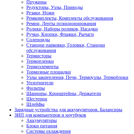
Пружины
Редукторы, Узлы, Приводы
Резаки, Ножи
Ремкомплекты, Комплекты обслуживания
Ремни, Ленты позиционирования
Ролики, Наборы роликов, Насадки
Ручки, Кнопки, Флажки, Рычаги
Соленоиды
Станции парковки, Головки, Станции
обслуживания
Термисторы
Термопленки
Термоэлементы
Тормозные площадки
Узлы закрепления, Печи, Термоузлы, Термоблоки
Уплотнители
Фильтры
Шарниры, Кронштейны, Держатели
Шестерни
Шлейфы
Зарядные устройства для аккумуляторов. Балансиры
ЗИП для компьютеров и ноутбуков
Аккумуляторы
Блоки питания
Системы охлаждения