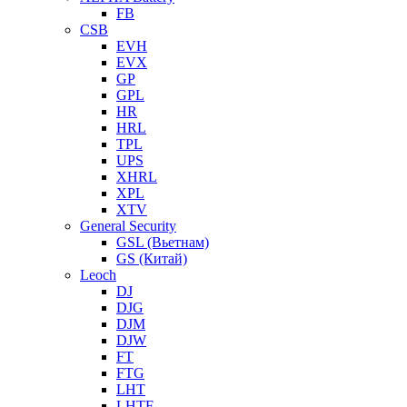
FB
CSB
EVH
EVX
GP
GPL
HR
HRL
TPL
UPS
XHRL
XPL
XTV
General Security
GSL (Вьетнам)
GS (Китай)
Leoch
DJ
DJG
DJM
DJW
FT
FTG
LHT
LHTF