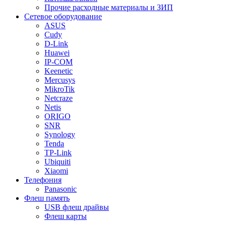
Прочие расходные материалы и ЗИП
Сетевое оборудование
ASUS
Cudy
D-Link
Huawei
IP-COM
Keenetic
Mercusys
MikroTik
Netcraze
Netis
ORIGO
SNR
Synology
Tenda
TP-Link
Ubiquiti
Xiaomi
Телефония
Panasonic
Флеш память
USB флеш драйвы
Флеш карты