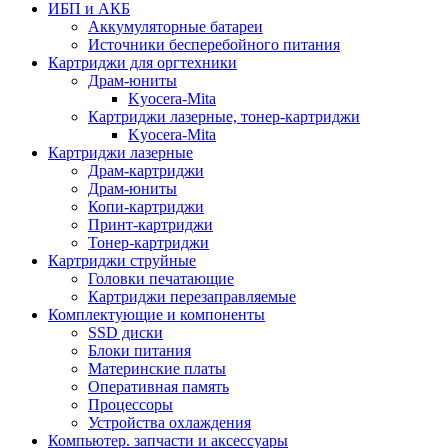
ИБП и АКБ
Аккумуляторные батареи
Источники бесперебойного питания
Картриджи для оргтехники
Драм-юниты
Kyocera-Mita
Картриджи лазерные, тонер-картриджи
Kyocera-Mita
Картриджи лазерные
Драм-картриджи
Драм-юниты
Копи-картриджи
Принт-картриджи
Тонер-картриджи
Картриджи струйные
Головки печатающие
Картриджи перезаправляемые
Комплектующие и компоненты
SSD диски
Блоки питания
Материнские платы
Оперативная память
Процессоры
Устройства охлаждения
Компьютер. запчасти и аксессуары