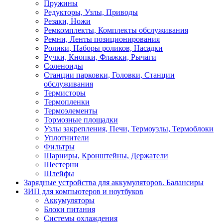
Пружины
Редукторы, Узлы, Приводы
Резаки, Ножи
Ремкомплекты, Комплекты обслуживания
Ремни, Ленты позиционирования
Ролики, Наборы роликов, Насадки
Ручки, Кнопки, Флажки, Рычаги
Соленоиды
Станции парковки, Головки, Станции
обслуживания
Термисторы
Термопленки
Термоэлементы
Тормозные площадки
Узлы закрепления, Печи, Термоузлы, Термоблоки
Уплотнители
Фильтры
Шарниры, Кронштейны, Держатели
Шестерни
Шлейфы
Зарядные устройства для аккумуляторов. Балансиры
ЗИП для компьютеров и ноутбуков
Аккумуляторы
Блоки питания
Системы охлаждения