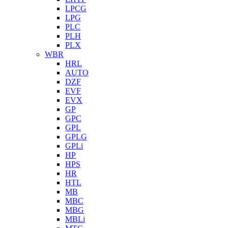
LPCG
LPG
PLC
PLH
PLX
WBR
HRL
AUTO
DZF
EVF
EVX
GP
GPC
GPL
GPLG
GPLi
HP
HPS
HR
HTL
MB
MBC
MBG
MBLi