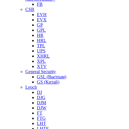
FB
CSB
EVH
EVX
GP
GPL
HR
HRL
TPL
UPS
XHRL
XPL
XTV
General Security
GSL (Вьетнам)
GS (Китай)
Leoch
DJ
DJG
DJM
DJW
FT
FTG
LHT
LHTF