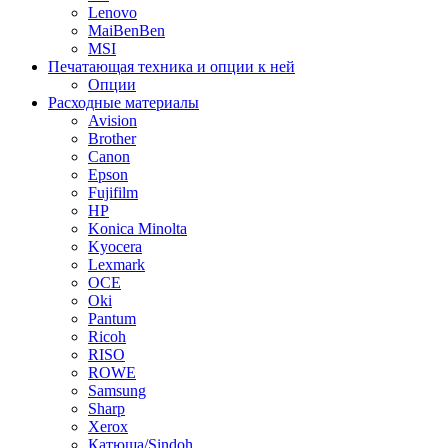
Lenovo
MaiBenBen
MSI
Печатающая техника и опции к ней
Опции
Расходные материалы
Avision
Brother
Canon
Epson
Fujifilm
HP
Konica Minolta
Kyocera
Lexmark
OCE
Oki
Pantum
Ricoh
RISO
ROWE
Samsung
Sharp
Xerox
Катюша/Sindoh