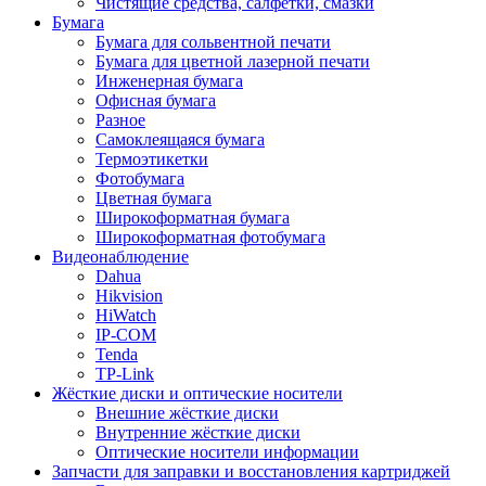
Чистящие средства, салфетки, смазки
Бумага
Бумага для сольвентной печати
Бумага для цветной лазерной печати
Инженерная бумага
Офисная бумага
Разное
Самоклеящаяся бумага
Термоэтикетки
Фотобумага
Цветная бумага
Широкоформатная бумага
Широкоформатная фотобумага
Видеонаблюдение
Dahua
Hikvision
HiWatch
IP-COM
Tenda
TP-Link
Жёсткие диски и оптические носители
Внешние жёсткие диски
Внутренние жёсткие диски
Оптические носители информации
Запчасти для заправки и восстановления картриджей