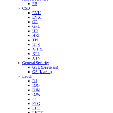
FB
CSB
EVH
EVX
GP
GPL
HR
HRL
TPL
UPS
XHRL
XPL
XTV
General Security
GSL (Вьетнам)
GS (Китай)
Leoch
DJ
DJG
DJM
DJW
FT
FTG
LHT
LHTF