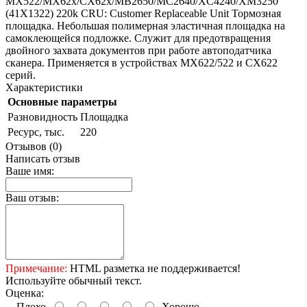
MX522/MX62x/CX62x/MB2650/MC2640/XC4240/XM3250
(41X1322) 220k CRU: Customer Replaceable Unit Тормозная
площадка. Небольшая полимерная эластичная площадка на
самоклеющейся подложке. Служит для предотвращения
двойного захвата документов при работе автоподатчика
сканера. Применяется в устройствах MX622/522 и CX622
серий.
Характеристики
Основные параметры
Разновидность
Площадка
Ресурс, тыс.
220
Отзывов (0)
Написать отзыв
Ваше имя:
Ваш отзыв:
Примечание:
HTML разметка не поддерживается!
Используйте обычный текст.
Оценка:
Плохо
Хорошо