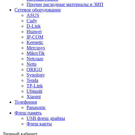
Прочие расходные материалы и ЗИП
Сетевое оборудование
ASUS
Cudy
D-Link
Huawei
IP-COM
Keenetic
Mercusys
MikroTik
Netcraze
Netis
ORIGO
Synology
Tenda
TP-Link
Ubiquiti
Xiaomi
Телефония
Panasonic
Флеш память
USB флеш драйвы
Флеш карты
Личный кабинет