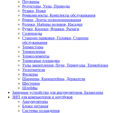
Пружины
Редукторы, Узлы, Приводы
Резаки, Ножи
Ремкомплекты, Комплекты обслуживания
Ремни, Ленты позиционирования
Ролики, Наборы роликов, Насадки
Ручки, Кнопки, Флажки, Рычаги
Соленоиды
Станции парковки, Головки, Станции
обслуживания
Термисторы
Термопленки
Термоэлементы
Тормозные площадки
Узлы закрепления, Печи, Термоузлы, Термоблоки
Уплотнители
Фильтры
Шарниры, Кронштейны, Держатели
Шестерни
Шлейфы
Зарядные устройства для аккумуляторов. Балансиры
ЗИП для компьютеров и ноутбуков
Аккумуляторы
Блоки питания
Системы охлаждения