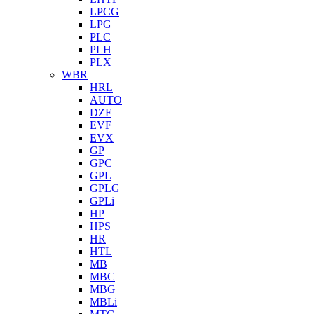
LPCG
LPG
PLC
PLH
PLX
WBR
HRL
AUTO
DZF
EVF
EVX
GP
GPC
GPL
GPLG
GPLi
HP
HPS
HR
HTL
MB
MBC
MBG
MBLi