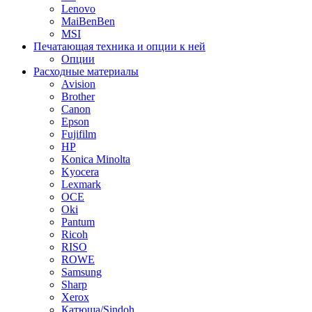
Lenovo
MaiBenBen
MSI
Печатающая техника и опции к ней
Опции
Расходные материалы
Avision
Brother
Canon
Epson
Fujifilm
HP
Konica Minolta
Kyocera
Lexmark
OCE
Oki
Pantum
Ricoh
RISO
ROWE
Samsung
Sharp
Xerox
Катюша/Sindoh