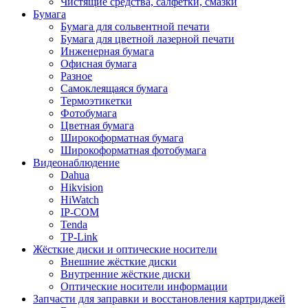
Чистящие средства, салфетки, смазки
Бумага
Бумага для сольвентной печати
Бумага для цветной лазерной печати
Инженерная бумага
Офисная бумага
Разное
Самоклеящаяся бумага
Термоэтикетки
Фотобумага
Цветная бумага
Широкоформатная бумага
Широкоформатная фотобумага
Видеонаблюдение
Dahua
Hikvision
HiWatch
IP-COM
Tenda
TP-Link
Жёсткие диски и оптические носители
Внешние жёсткие диски
Внутренние жёсткие диски
Оптические носители информации
Запчасти для заправки и восстановления картриджей