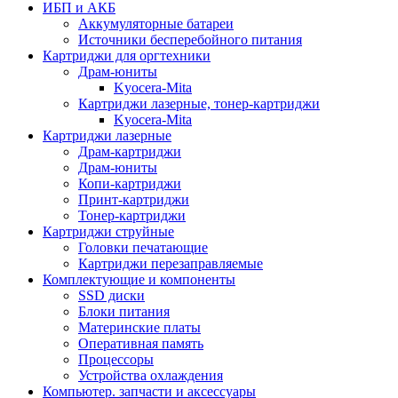
ИБП и АКБ
Аккумуляторные батареи
Источники бесперебойного питания
Картриджи для оргтехники
Драм-юниты
Kyocera-Mita
Картриджи лазерные, тонер-картриджи
Kyocera-Mita
Картриджи лазерные
Драм-картриджи
Драм-юниты
Копи-картриджи
Принт-картриджи
Тонер-картриджи
Картриджи струйные
Головки печатающие
Картриджи перезаправляемые
Комплектующие и компоненты
SSD диски
Блоки питания
Материнские платы
Оперативная память
Процессоры
Устройства охлаждения
Компьютер. запчасти и аксессуары