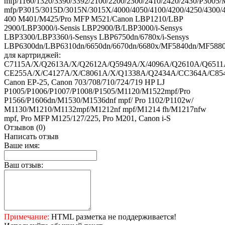
mfp/1160/1320/3390/3392/2100/2200/2300/2410/2420/2430/P3005
mfp/P3015/3015D/3015N/3015X/4000/4050/4100/4200/4250/4300/
400 M401/M425/Pro MFP M521/Canon LBP1210/LBP
2900/LBP3000/i-Sensis LBP2900/B/LBP3000/i-Sensys
LBP3300/LBP3360/i-Sensys LBP6750dn/6780x/i-Sensys
LBP6300dn/LBP6310dn/6650dn/6670dn/6680x/MF5840dn/MF588
для картриджей:
C7115A/X/Q2613A/X/Q2612A/Q5949A/X/4096A/Q2610A/Q6511
CE255A/X/C4127A/X/C8061A/X/Q1338A/Q2434A/CC364A/C85
Canon EP-25, Canon 703/708/710/724/719 HP LJ
P1005/P1006/P1007/P1008/P1505/M1120/M1522mpf/Pro
P1566/P1606dn/M1530/M1536dnf mpf/ Pro 1102/P1102w/
M1130/M1210/M1132mpf/M1212nf mpf/M1214 fh/M1217nfw
mpf, Pro MFP M125/127/225, Pro M201, Canon i-S
Отзывов (0)
Написать отзыв
Ваше имя:
Ваш отзыв:
Примечание:
HTML разметка не поддерживается!