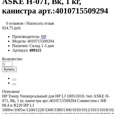
ASKE H-071, Bk, 1 кг,
канистра арт.:4010715509294
0 отзывов
/
Написать отзыв
924.75 руб.
Производитель:
HP
Модель:
4010715509294
Наличие:
Склад 1-3 дня
Артикул:
499115
Количество
Купить
Описание
HP Тонер Универсальный для НР LJ 1005/1010, тип ASKE H-
071, Bk, 1 кг, канистра арт.:4010715509294 Совместим с HB
08.4 и В220 НР LJ
1000w/1005w/1200/1220/3300/3380/1300/1010/1012/1015/1018/10