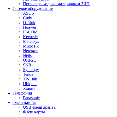
Прочие расходные материалы и ЗИП
Сетевое оборудование
ASUS
Cudy
D-Link
Huawei
IP-COM
Keenetic
Mercusys
MikroTik
Netcraze
Netis
ORIGO
SNR
Synology
Tenda
TP-Link
Ubiquiti
Xiaomi
Телефония
Panasonic
Флеш память
USB флеш драйвы
Флеш карты