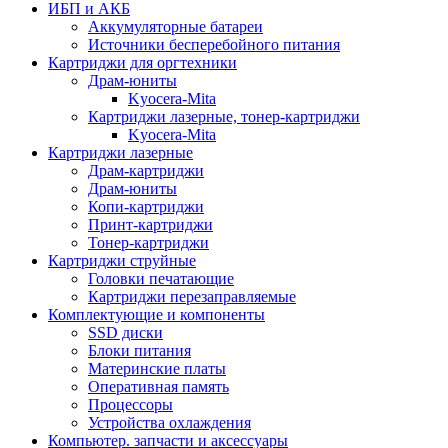
ИБП и АКБ
Аккумуляторные батареи
Источники бесперебойного питания
Картриджи для оргтехники
Драм-юниты
Kyocera-Mita
Картриджи лазерные, тонер-картриджи
Kyocera-Mita
Картриджи лазерные
Драм-картриджи
Драм-юниты
Копи-картриджи
Принт-картриджи
Тонер-картриджи
Картриджи струйные
Головки печатающие
Картриджи перезаправляемые
Комплектующие и компоненты
SSD диски
Блоки питания
Материнские платы
Оперативная память
Процессоры
Устройства охлаждения
Компьютер. запчасти и аксессуары