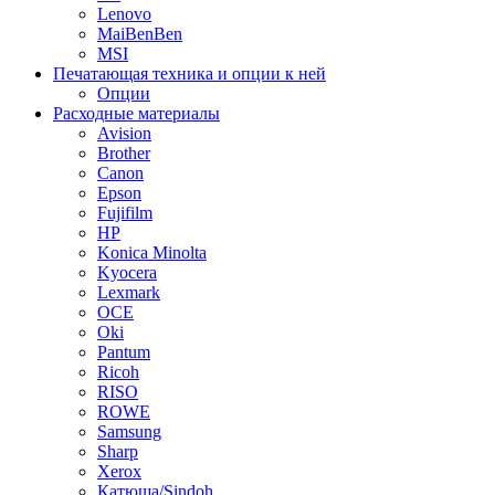
Lenovo
MaiBenBen
MSI
Печатающая техника и опции к ней
Опции
Расходные материалы
Avision
Brother
Canon
Epson
Fujifilm
HP
Konica Minolta
Kyocera
Lexmark
OCE
Oki
Pantum
Ricoh
RISO
ROWE
Samsung
Sharp
Xerox
Катюша/Sindoh