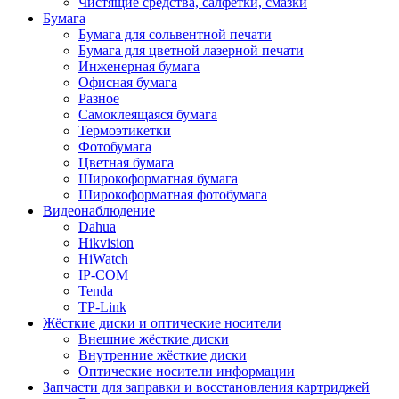
Чистящие средства, салфетки, смазки
Бумага
Бумага для сольвентной печати
Бумага для цветной лазерной печати
Инженерная бумага
Офисная бумага
Разное
Самоклеящаяся бумага
Термоэтикетки
Фотобумага
Цветная бумага
Широкоформатная бумага
Широкоформатная фотобумага
Видеонаблюдение
Dahua
Hikvision
HiWatch
IP-COM
Tenda
TP-Link
Жёсткие диски и оптические носители
Внешние жёсткие диски
Внутренние жёсткие диски
Оптические носители информации
Запчасти для заправки и восстановления картриджей