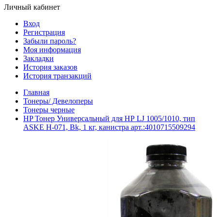
Личный кабинет
Вход
Регистрация
Забыли пароль?
Моя информация
Закладки
История заказов
История транзакций
Главная
Тонеры/ Девелоперы
Тонеры черные
HP Тонер Универсальный для НР LJ 1005/1010, тип
ASKE H-071, Bk, 1 кг, канистра арт.:4010715509294