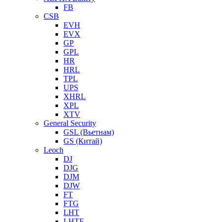
FB
CSB
EVH
EVX
GP
GPL
HR
HRL
TPL
UPS
XHRL
XPL
XTV
General Security
GSL (Вьетнам)
GS (Китай)
Leoch
DJ
DJG
DJM
DJW
FT
FTG
LHT
LHTF