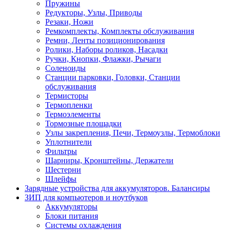
Пружины
Редукторы, Узлы, Приводы
Резаки, Ножи
Ремкомплекты, Комплекты обслуживания
Ремни, Ленты позиционирования
Ролики, Наборы роликов, Насадки
Ручки, Кнопки, Флажки, Рычаги
Соленоиды
Станции парковки, Головки, Станции
обслуживания
Термисторы
Термопленки
Термоэлементы
Тормозные площадки
Узлы закрепления, Печи, Термоузлы, Термоблоки
Уплотнители
Фильтры
Шарниры, Кронштейны, Держатели
Шестерни
Шлейфы
Зарядные устройства для аккумуляторов. Балансиры
ЗИП для компьютеров и ноутбуков
Аккумуляторы
Блоки питания
Системы охлаждения