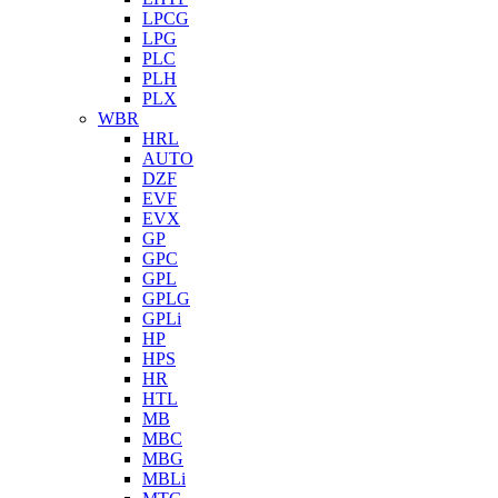
LPCG
LPG
PLC
PLH
PLX
WBR
HRL
AUTO
DZF
EVF
EVX
GP
GPC
GPL
GPLG
GPLi
HP
HPS
HR
HTL
MB
MBC
MBG
MBLi