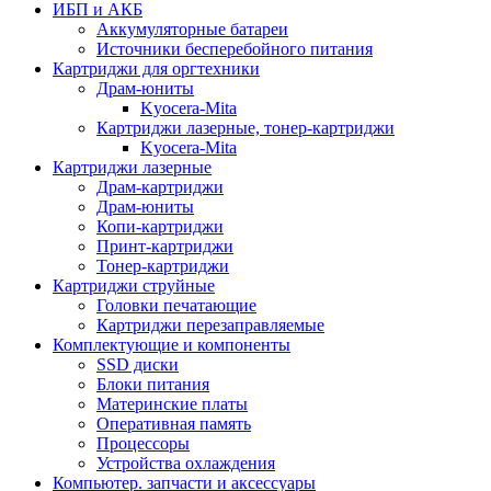
ИБП и АКБ
Аккумуляторные батареи
Источники бесперебойного питания
Картриджи для оргтехники
Драм-юниты
Kyocera-Mita
Картриджи лазерные, тонер-картриджи
Kyocera-Mita
Картриджи лазерные
Драм-картриджи
Драм-юниты
Копи-картриджи
Принт-картриджи
Тонер-картриджи
Картриджи струйные
Головки печатающие
Картриджи перезаправляемые
Комплектующие и компоненты
SSD диски
Блоки питания
Материнские платы
Оперативная память
Процессоры
Устройства охлаждения
Компьютер. запчасти и аксессуары