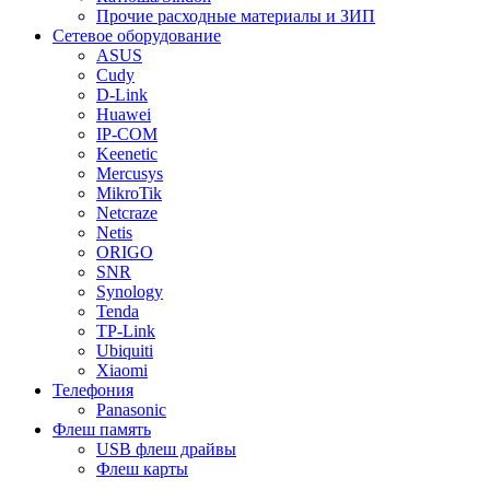
Прочие расходные материалы и ЗИП
Сетевое оборудование
ASUS
Cudy
D-Link
Huawei
IP-COM
Keenetic
Mercusys
MikroTik
Netcraze
Netis
ORIGO
SNR
Synology
Tenda
TP-Link
Ubiquiti
Xiaomi
Телефония
Panasonic
Флеш память
USB флеш драйвы
Флеш карты