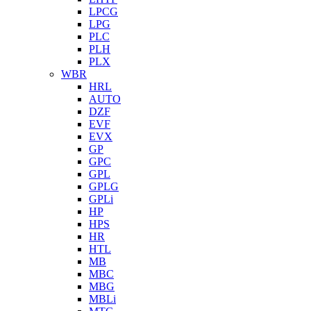
LPCG
LPG
PLC
PLH
PLX
WBR
HRL
AUTO
DZF
EVF
EVX
GP
GPC
GPL
GPLG
GPLi
HP
HPS
HR
HTL
MB
MBC
MBG
MBLi