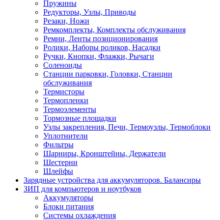
Пружины
Редукторы, Узлы, Приводы
Резаки, Ножи
Ремкомплекты, Комплекты обслуживания
Ремни, Ленты позиционирования
Ролики, Наборы роликов, Насадки
Ручки, Кнопки, Флажки, Рычаги
Соленоиды
Станции парковки, Головки, Станции
обслуживания
Термисторы
Термопленки
Термоэлементы
Тормозные площадки
Узлы закрепления, Печи, Термоузлы, Термоблоки
Уплотнители
Фильтры
Шарниры, Кронштейны, Держатели
Шестерни
Шлейфы
Зарядные устройства для аккумуляторов. Балансиры
ЗИП для компьютеров и ноутбуков
Аккумуляторы
Блоки питания
Системы охлаждения