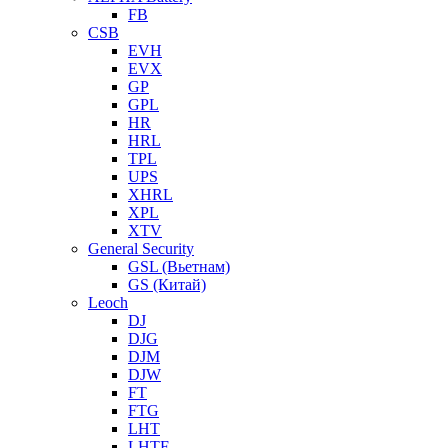
FB
CSB
EVH
EVX
GP
GPL
HR
HRL
TPL
UPS
XHRL
XPL
XTV
General Security
GSL (Вьетнам)
GS (Китай)
Leoch
DJ
DJG
DJM
DJW
FT
FTG
LHT
LHTF