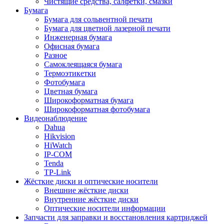
Чистящие средства, салфетки, смазки
Бумага
Бумага для сольвентной печати
Бумага для цветной лазерной печати
Инженерная бумага
Офисная бумага
Разное
Самоклеящаяся бумага
Термоэтикетки
Фотобумага
Цветная бумага
Широкоформатная бумага
Широкоформатная фотобумага
Видеонаблюдение
Dahua
Hikvision
HiWatch
IP-COM
Tenda
TP-Link
Жёсткие диски и оптические носители
Внешние жёсткие диски
Внутренние жёсткие диски
Оптические носители информации
Запчасти для заправки и восстановления картриджей