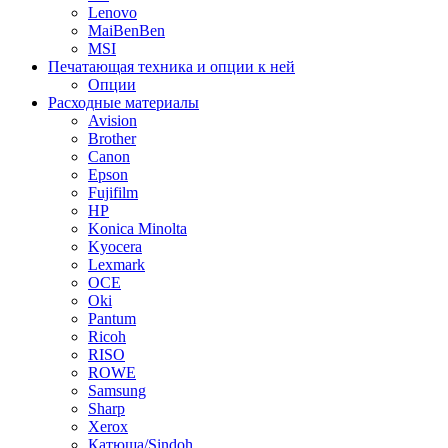
Lenovo
MaiBenBen
MSI
Печатающая техника и опции к ней
Опции
Расходные материалы
Avision
Brother
Canon
Epson
Fujifilm
HP
Konica Minolta
Kyocera
Lexmark
OCE
Oki
Pantum
Ricoh
RISO
ROWE
Samsung
Sharp
Xerox
Катюша/Sindoh