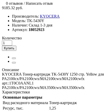
0 отзывов
/
Написать отзыв
9185.32 руб.
Производитель:
KYOCERA
Модель:
TK-5430Y
Наличие:
Склад 1-3 дня
Артикул:
18052923
Количество
Купить
Описание
KYOCERA Тонер-картридж TK-5430Y 1250 стр. Yellow для
PA2100cx/PA2100cwx/MA2100cwx/MA2100cwfx
арт.:1T0C0AANL1
PA2100cx/PA2100cwx/MA3500cwx/MA3500cwfx
Характеристики
Основные параметры
Вид расходного материала
Тонер-картридж
Ресурс, тыс.
1,25