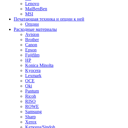
Lenovo
MaiBenBen
MSI
Печатающая техника и опции к ней
Опции
Расходные материалы
Avision
Brother
Canon
Epson
Fujifilm
HP
Konica Minolta
Kyocera
Lexmark
OCE
Oki
Pantum
Ricoh
RISO
ROWE
Samsung
Sharp
Xerox
Катюша/Sindoh