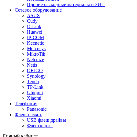
Прочие расходные материалы и ЗИП
Сетевое оборудование
ASUS
Cudy
D-Link
Huawei
IP-COM
Keenetic
Mercusys
MikroTik
Netcraze
Netis
ORIGO
Synology
Tenda
TP-Link
Ubiquiti
Xiaomi
Телефония
Panasonic
Флеш память
USB флеш драйвы
Флеш карты
Личный кабинет