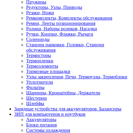
Пружины
Редукторы, Узлы, Приводы
Резаки, Ножи
Ремкомплекты, Комплекты обслуживания
Ремни, Ленты позиционирования
Ролики, Наборы роликов, Насадки
Ручки, Кнопки, Флажки, Рычаги
Соленоиды
Станции парковки, Головки, Станции
обслуживания
Термисторы
Термопленки
Термоэлементы
Тормозные площадки
Узлы закрепления, Печи, Термоузлы, Термоблоки
Уплотнители
Фильтры
Шарниры, Кронштейны, Держатели
Шестерни
Шлейфы
Зарядные устройства для аккумуляторов. Балансиры
ЗИП для компьютеров и ноутбуков
Аккумуляторы
Блоки питания
Системы охлаждения