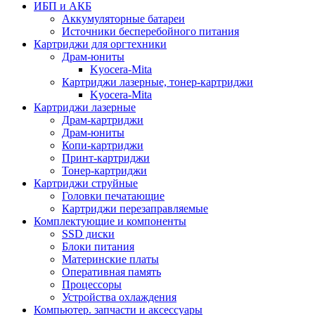
ИБП и АКБ
Аккумуляторные батареи
Источники бесперебойного питания
Картриджи для оргтехники
Драм-юниты
Kyocera-Mita
Картриджи лазерные, тонер-картриджи
Kyocera-Mita
Картриджи лазерные
Драм-картриджи
Драм-юниты
Копи-картриджи
Принт-картриджи
Тонер-картриджи
Картриджи струйные
Головки печатающие
Картриджи перезаправляемые
Комплектующие и компоненты
SSD диски
Блоки питания
Материнские платы
Оперативная память
Процессоры
Устройства охлаждения
Компьютер. запчасти и аксессуары