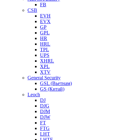
FB
CSB
EVH
EVX
GP
GPL
HR
HRL
TPL
UPS
XHRL
XPL
XTV
General Security
GSL (Вьетнам)
GS (Китай)
Leoch
DJ
DJG
DJM
DJW
FT
FTG
LHT
LHTF