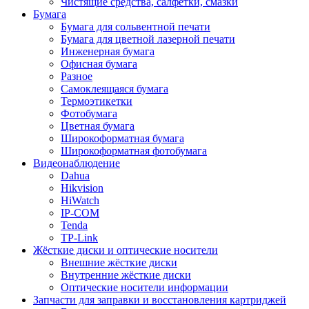
Чистящие средства, салфетки, смазки
Бумага
Бумага для сольвентной печати
Бумага для цветной лазерной печати
Инженерная бумага
Офисная бумага
Разное
Самоклеящаяся бумага
Термоэтикетки
Фотобумага
Цветная бумага
Широкоформатная бумага
Широкоформатная фотобумага
Видеонаблюдение
Dahua
Hikvision
HiWatch
IP-COM
Tenda
TP-Link
Жёсткие диски и оптические носители
Внешние жёсткие диски
Внутренние жёсткие диски
Оптические носители информации
Запчасти для заправки и восстановления картриджей