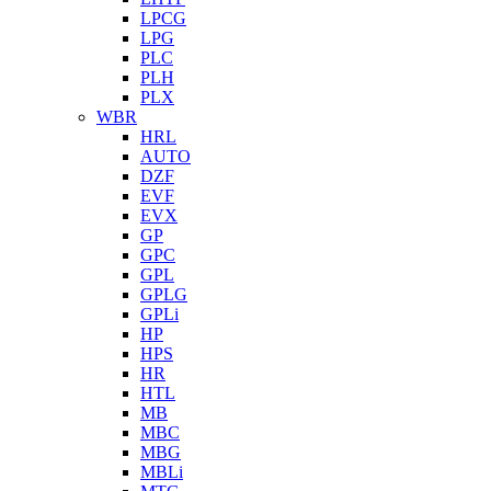
LPCG
LPG
PLC
PLH
PLX
WBR
HRL
AUTO
DZF
EVF
EVX
GP
GPC
GPL
GPLG
GPLi
HP
HPS
HR
HTL
MB
MBC
MBG
MBLi