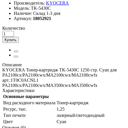
Производитель:
KYOCERA
Модель:
TK-5430C
Наличие:
Склад 1-3 дня
Артикул:
18052921
Количество
Купить
Описание
KYOCERA Тонер-картридж TK-5430C 1250 стр. Cyan для
PA2100cx/PA2100cwx/MA2100cwx/MA2100cwfx
арт.:1T0C0ACNL1
PA2100cx/PA2100cwx/MA3500cwx/MA3500cwfx
Характеристики
Основные параметры
Вид расходного материала
Тонер-картридж
Ресурс, тыс.
1,25
Тип печати
лазерный/светодиодный
Цвет
Cyan
Отзывов (0)