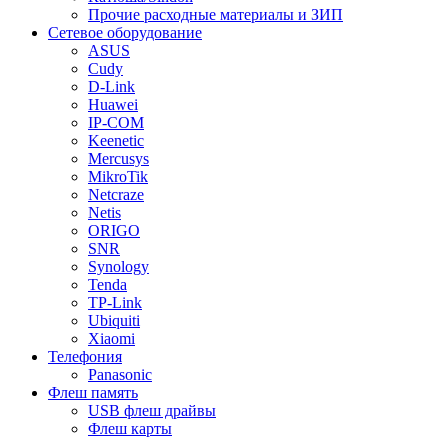
Прочие расходные материалы и ЗИП
Сетевое оборудование
ASUS
Cudy
D-Link
Huawei
IP-COM
Keenetic
Mercusys
MikroTik
Netcraze
Netis
ORIGO
SNR
Synology
Tenda
TP-Link
Ubiquiti
Xiaomi
Телефония
Panasonic
Флеш память
USB флеш драйвы
Флеш карты