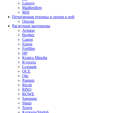
Lenovo
MaiBenBen
MSI
Печатающая техника и опции к ней
Опции
Расходные материалы
Avision
Brother
Canon
Epson
Fujifilm
HP
Konica Minolta
Kyocera
Lexmark
OCE
Oki
Pantum
Ricoh
RISO
ROWE
Samsung
Sharp
Xerox
Катюша/Sindoh