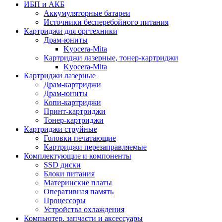
ИБП и АКБ
Аккумуляторные батареи
Источники бесперебойного питания
Картриджи для оргтехники
Драм-юниты
Kyocera-Mita
Картриджи лазерные, тонер-картриджи
Kyocera-Mita
Картриджи лазерные
Драм-картриджи
Драм-юниты
Копи-картриджи
Принт-картриджи
Тонер-картриджи
Картриджи струйные
Головки печатающие
Картриджи перезаправляемые
Комплектующие и компоненты
SSD диски
Блоки питания
Материнские платы
Оперативная память
Процессоры
Устройства охлаждения
Компьютер. запчасти и аксессуары