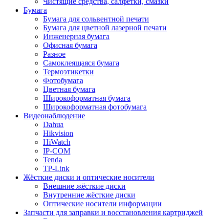
Чистящие средства, салфетки, смазки
Бумага
Бумага для сольвентной печати
Бумага для цветной лазерной печати
Инженерная бумага
Офисная бумага
Разное
Самоклеящаяся бумага
Термоэтикетки
Фотобумага
Цветная бумага
Широкоформатная бумага
Широкоформатная фотобумага
Видеонаблюдение
Dahua
Hikvision
HiWatch
IP-COM
Tenda
TP-Link
Жёсткие диски и оптические носители
Внешние жёсткие диски
Внутренние жёсткие диски
Оптические носители информации
Запчасти для заправки и восстановления картриджей