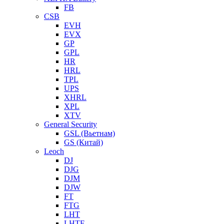
FB
CSB
EVH
EVX
GP
GPL
HR
HRL
TPL
UPS
XHRL
XPL
XTV
General Security
GSL (Вьетнам)
GS (Китай)
Leoch
DJ
DJG
DJM
DJW
FT
FTG
LHT
LHTF