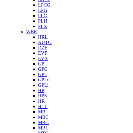
LPCG
LPG
PLC
PLH
PLX
WBR
HRL
AUTO
DZF
EVF
EVX
GP
GPC
GPL
GPLG
GPLi
HP
HPS
HR
HTL
MB
MBC
MBG
MBLi