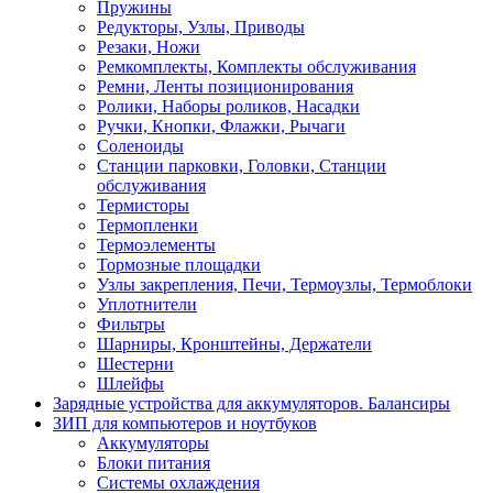
Пружины
Редукторы, Узлы, Приводы
Резаки, Ножи
Ремкомплекты, Комплекты обслуживания
Ремни, Ленты позиционирования
Ролики, Наборы роликов, Насадки
Ручки, Кнопки, Флажки, Рычаги
Соленоиды
Станции парковки, Головки, Станции
обслуживания
Термисторы
Термопленки
Термоэлементы
Тормозные площадки
Узлы закрепления, Печи, Термоузлы, Термоблоки
Уплотнители
Фильтры
Шарниры, Кронштейны, Держатели
Шестерни
Шлейфы
Зарядные устройства для аккумуляторов. Балансиры
ЗИП для компьютеров и ноутбуков
Аккумуляторы
Блоки питания
Системы охлаждения