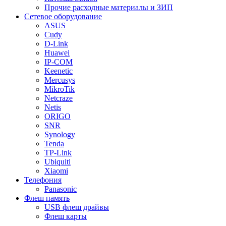
Прочие расходные материалы и ЗИП
Сетевое оборудование
ASUS
Cudy
D-Link
Huawei
IP-COM
Keenetic
Mercusys
MikroTik
Netcraze
Netis
ORIGO
SNR
Synology
Tenda
TP-Link
Ubiquiti
Xiaomi
Телефония
Panasonic
Флеш память
USB флеш драйвы
Флеш карты