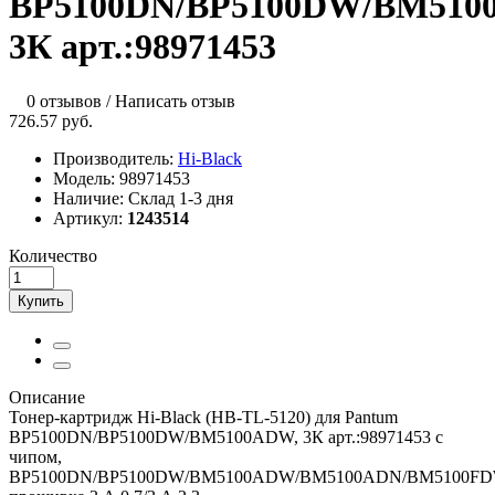
BP5100DN/BP5100DW/BM510
3К арт.:98971453
0 отзывов
/
Написать отзыв
726.57 руб.
Производитель:
Hi-Black
Модель:
98971453
Наличие:
Склад 1-3 дня
Артикул:
1243514
Количество
Купить
Описание
Тонер-картридж Hi-Black (HB-TL-5120) для Pantum
BP5100DN/BP5100DW/BM5100ADW, 3К арт.:98971453 с
чипом,
BP5100DN/BP5100DW/BM5100ADW/BM5100ADN/BM5100FD