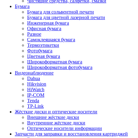
Чистящие средства, салфетки, смазки
Бумага
Бумага для сольвентной печати
Бумага для цветной лазерной печати
Инженерная бумага
Офисная бумага
Разное
Самоклеящаяся бумага
Термоэтикетки
Фотобумага
Цветная бумага
Широкоформатная бумага
Широкоформатная фотобумага
Видеонаблюдение
Dahua
Hikvision
HiWatch
IP-COM
Tenda
TP-Link
Жёсткие диски и оптические носители
Внешние жёсткие диски
Внутренние жёсткие диски
Оптические носители информации
Запчасти для заправки и восстановления картриджей