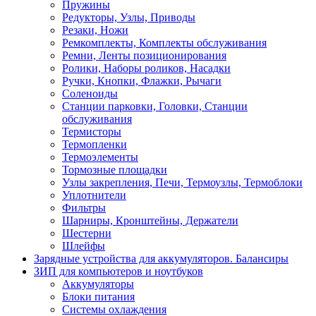
Пружины
Редукторы, Узлы, Приводы
Резаки, Ножи
Ремкомплекты, Комплекты обслуживания
Ремни, Ленты позиционирования
Ролики, Наборы роликов, Насадки
Ручки, Кнопки, Флажки, Рычаги
Соленоиды
Станции парковки, Головки, Станции
обслуживания
Термисторы
Термопленки
Термоэлементы
Тормозные площадки
Узлы закрепления, Печи, Термоузлы, Термоблоки
Уплотнители
Фильтры
Шарниры, Кронштейны, Держатели
Шестерни
Шлейфы
Зарядные устройства для аккумуляторов. Балансиры
ЗИП для компьютеров и ноутбуков
Аккумуляторы
Блоки питания
Системы охлаждения