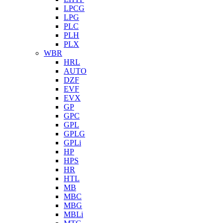
LPCG
LPG
PLC
PLH
PLX
WBR
HRL
AUTO
DZF
EVF
EVX
GP
GPC
GPL
GPLG
GPLi
HP
HPS
HR
HTL
MB
MBC
MBG
MBLi