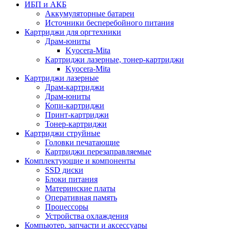
ИБП и АКБ
Аккумуляторные батареи
Источники бесперебойного питания
Картриджи для оргтехники
Драм-юниты
Kyocera-Mita
Картриджи лазерные, тонер-картриджи
Kyocera-Mita
Картриджи лазерные
Драм-картриджи
Драм-юниты
Копи-картриджи
Принт-картриджи
Тонер-картриджи
Картриджи струйные
Головки печатающие
Картриджи перезаправляемые
Комплектующие и компоненты
SSD диски
Блоки питания
Материнские платы
Оперативная память
Процессоры
Устройства охлаждения
Компьютер. запчасти и аксессуары