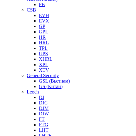
FB
CSB
EVH
EVX
GP
GPL
HR
HRL
TPL
UPS
XHRL
XPL
XTV
General Security
GSL (Вьетнам)
GS (Китай)
Leoch
DJ
DJG
DJM
DJW
FT
FTG
LHT
LHTF