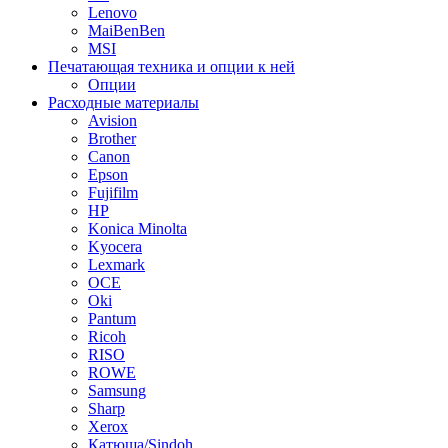
Lenovo
MaiBenBen
MSI
Печатающая техника и опции к ней
Опции
Расходные материалы
Avision
Brother
Canon
Epson
Fujifilm
HP
Konica Minolta
Kyocera
Lexmark
OCE
Oki
Pantum
Ricoh
RISO
ROWE
Samsung
Sharp
Xerox
Катюша/Sindoh