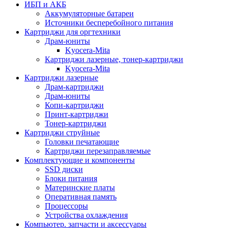
ИБП и АКБ
Аккумуляторные батареи
Источники бесперебойного питания
Картриджи для оргтехники
Драм-юниты
Kyocera-Mita
Картриджи лазерные, тонер-картриджи
Kyocera-Mita
Картриджи лазерные
Драм-картриджи
Драм-юниты
Копи-картриджи
Принт-картриджи
Тонер-картриджи
Картриджи струйные
Головки печатающие
Картриджи перезаправляемые
Комплектующие и компоненты
SSD диски
Блоки питания
Материнские платы
Оперативная память
Процессоры
Устройства охлаждения
Компьютер. запчасти и аксессуары