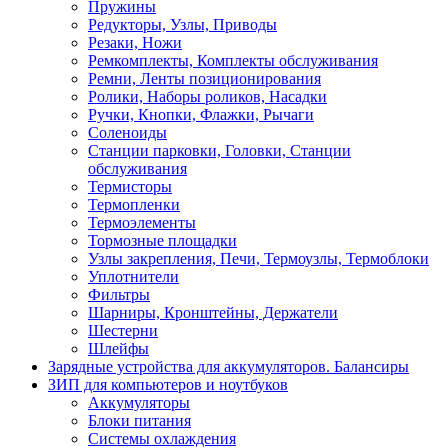
Пружины
Редукторы, Узлы, Приводы
Резаки, Ножи
Ремкомплекты, Комплекты обслуживания
Ремни, Ленты позиционирования
Ролики, Наборы роликов, Насадки
Ручки, Кнопки, Флажки, Рычаги
Соленоиды
Станции парковки, Головки, Станции
обслуживания
Термисторы
Термопленки
Термоэлементы
Тормозные площадки
Узлы закрепления, Печи, Термоузлы, Термоблоки
Уплотнители
Фильтры
Шарниры, Кронштейны, Держатели
Шестерни
Шлейфы
Зарядные устройства для аккумуляторов. Балансиры
ЗИП для компьютеров и ноутбуков
Аккумуляторы
Блоки питания
Системы охлаждения