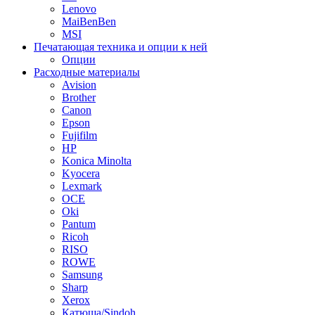
Lenovo
MaiBenBen
MSI
Печатающая техника и опции к ней
Опции
Расходные материалы
Avision
Brother
Canon
Epson
Fujifilm
HP
Konica Minolta
Kyocera
Lexmark
OCE
Oki
Pantum
Ricoh
RISO
ROWE
Samsung
Sharp
Xerox
Катюша/Sindoh