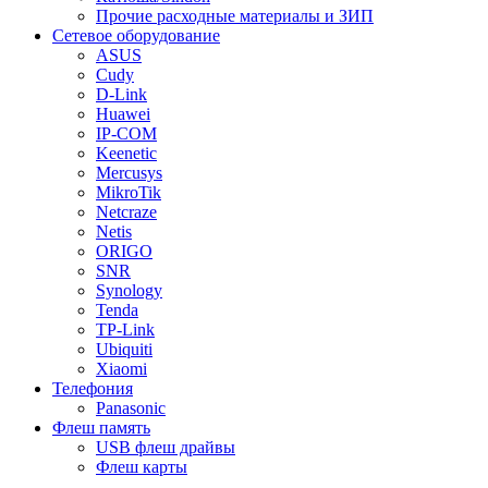
Прочие расходные материалы и ЗИП
Сетевое оборудование
ASUS
Cudy
D-Link
Huawei
IP-COM
Keenetic
Mercusys
MikroTik
Netcraze
Netis
ORIGO
SNR
Synology
Tenda
TP-Link
Ubiquiti
Xiaomi
Телефония
Panasonic
Флеш память
USB флеш драйвы
Флеш карты