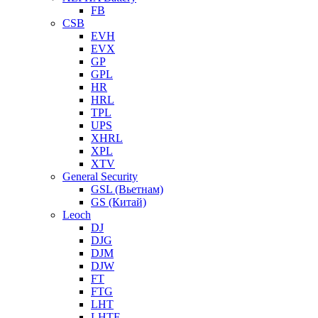
FB
CSB
EVH
EVX
GP
GPL
HR
HRL
TPL
UPS
XHRL
XPL
XTV
General Security
GSL (Вьетнам)
GS (Китай)
Leoch
DJ
DJG
DJM
DJW
FT
FTG
LHT
LHTF