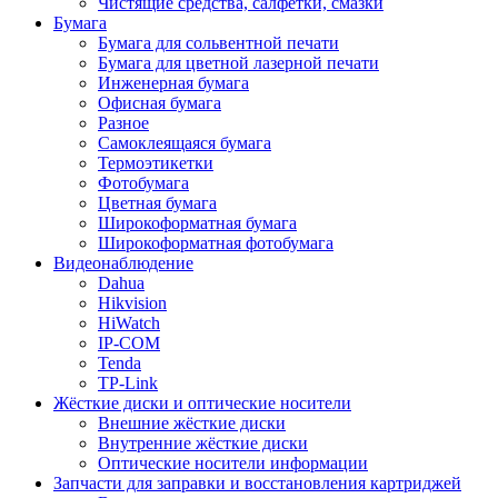
Чистящие средства, салфетки, смазки
Бумага
Бумага для сольвентной печати
Бумага для цветной лазерной печати
Инженерная бумага
Офисная бумага
Разное
Самоклеящаяся бумага
Термоэтикетки
Фотобумага
Цветная бумага
Широкоформатная бумага
Широкоформатная фотобумага
Видеонаблюдение
Dahua
Hikvision
HiWatch
IP-COM
Tenda
TP-Link
Жёсткие диски и оптические носители
Внешние жёсткие диски
Внутренние жёсткие диски
Оптические носители информации
Запчасти для заправки и восстановления картриджей