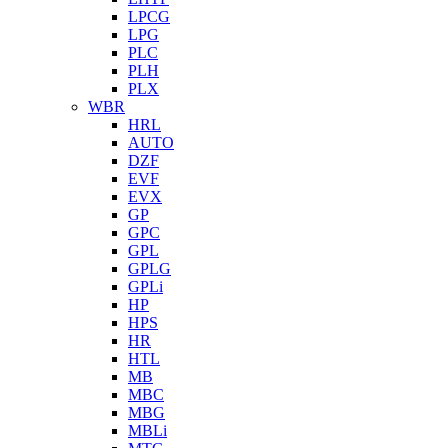
LPCG
LPG
PLC
PLH
PLX
WBR
HRL
AUTO
DZF
EVF
EVX
GP
GPC
GPL
GPLG
GPLi
HP
HPS
HR
HTL
MB
MBC
MBG
MBLi