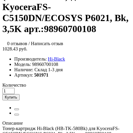
KyoceraFS-
C5150DN/ECOSYS P6021, Bk,
3,5K арт.:98960700108
0 отзывов
/
Написать отзыв
1028.43 руб.
Производитель:
Hi-Black
Модель:
98960700108
Наличие:
Склад 1-3 дня
Артикул:
501971
Количество
Купить
Описание
Тонер-картридж Hi-Black (HB-TK-580Bk) для KyoceraFS-