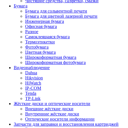
Чистящие средства, салфетки, смазки
Бумага
Бумага для сольвентной печати
Бумага для цветной лазерной печати
Инженерная бумага
Офисная бумага
Разное
Самоклеящаяся бумага
Термоэтикетки
Фотобумага
Цветная бумага
Широкоформатная бумага
Широкоформатная фотобумага
Видеонаблюдение
Dahua
Hikvision
HiWatch
IP-COM
Tenda
TP-Link
Жёсткие диски и оптические носители
Внешние жёсткие диски
Внутренние жёсткие диски
Оптические носители информации
Запчасти для заправки и восстановления картриджей