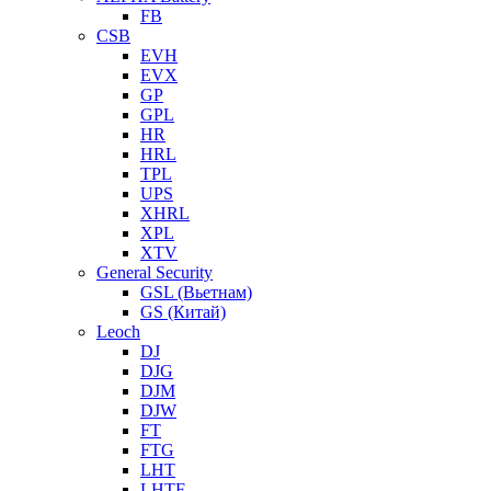
FB
CSB
EVH
EVX
GP
GPL
HR
HRL
TPL
UPS
XHRL
XPL
XTV
General Security
GSL (Вьетнам)
GS (Китай)
Leoch
DJ
DJG
DJM
DJW
FT
FTG
LHT
LHTF