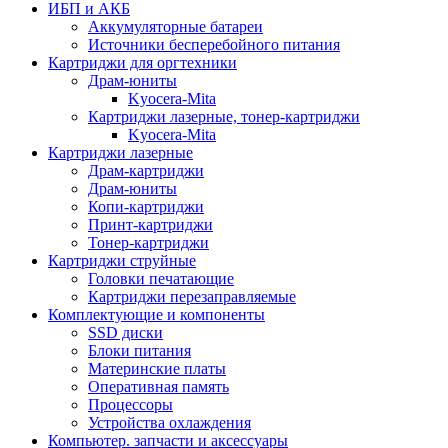
ИБП и АКБ
Аккумуляторные батареи
Источники бесперебойного питания
Картриджи для оргтехники
Драм-юниты
Kyocera-Mita
Картриджи лазерные, тонер-картриджи
Kyocera-Mita
Картриджи лазерные
Драм-картриджи
Драм-юниты
Копи-картриджи
Принт-картриджи
Тонер-картриджи
Картриджи струйные
Головки печатающие
Картриджи перезаправляемые
Комплектующие и компоненты
SSD диски
Блоки питания
Материнские платы
Оперативная память
Процессоры
Устройства охлаждения
Компьютер. запчасти и аксессуары