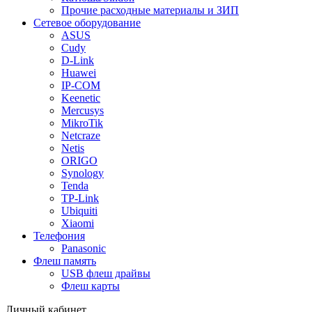
Прочие расходные материалы и ЗИП
Сетевое оборудование
ASUS
Cudy
D-Link
Huawei
IP-COM
Keenetic
Mercusys
MikroTik
Netcraze
Netis
ORIGO
Synology
Tenda
TP-Link
Ubiquiti
Xiaomi
Телефония
Panasonic
Флеш память
USB флеш драйвы
Флеш карты
Личный кабинет