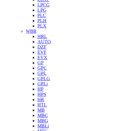
LPCG
LPG
PLC
PLH
PLX
WBR
HRL
AUTO
DZF
EVF
EVX
GP
GPC
GPL
GPLG
GPLi
HP
HPS
HR
HTL
MB
MBC
MBG
MBLi