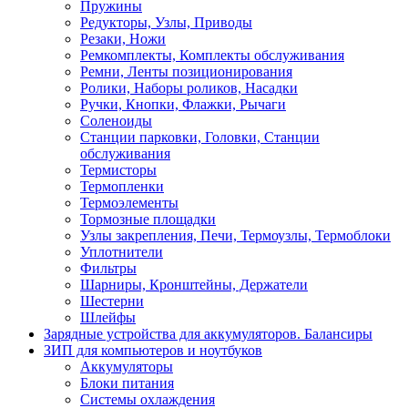
Пружины
Редукторы, Узлы, Приводы
Резаки, Ножи
Ремкомплекты, Комплекты обслуживания
Ремни, Ленты позиционирования
Ролики, Наборы роликов, Насадки
Ручки, Кнопки, Флажки, Рычаги
Соленоиды
Станции парковки, Головки, Станции
обслуживания
Термисторы
Термопленки
Термоэлементы
Тормозные площадки
Узлы закрепления, Печи, Термоузлы, Термоблоки
Уплотнители
Фильтры
Шарниры, Кронштейны, Держатели
Шестерни
Шлейфы
Зарядные устройства для аккумуляторов. Балансиры
ЗИП для компьютеров и ноутбуков
Аккумуляторы
Блоки питания
Системы охлаждения