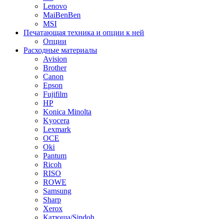
Lenovo
MaiBenBen
MSI
Печатающая техника и опции к ней
Опции
Расходные материалы
Avision
Brother
Canon
Epson
Fujifilm
HP
Konica Minolta
Kyocera
Lexmark
OCE
Oki
Pantum
Ricoh
RISO
ROWE
Samsung
Sharp
Xerox
Катюша/Sindoh