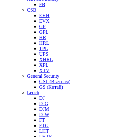
FB
CSB
EVH
EVX
GP
GPL
HR
HRL
TPL
UPS
XHRL
XPL
XTV
General Security
GSL (Вьетнам)
GS (Китай)
Leoch
DJ
DJG
DJM
DJW
FT
FTG
LHT
LHTF