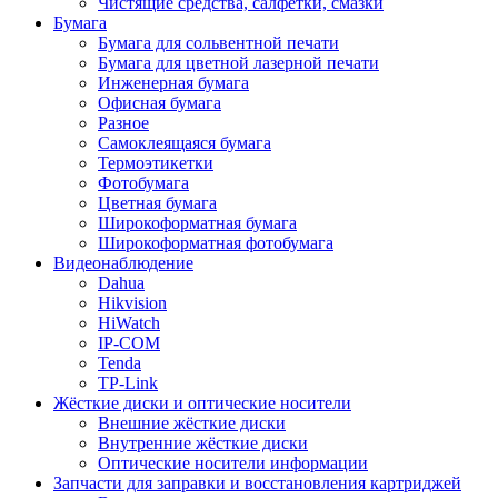
Чистящие средства, салфетки, смазки
Бумага
Бумага для сольвентной печати
Бумага для цветной лазерной печати
Инженерная бумага
Офисная бумага
Разное
Самоклеящаяся бумага
Термоэтикетки
Фотобумага
Цветная бумага
Широкоформатная бумага
Широкоформатная фотобумага
Видеонаблюдение
Dahua
Hikvision
HiWatch
IP-COM
Tenda
TP-Link
Жёсткие диски и оптические носители
Внешние жёсткие диски
Внутренние жёсткие диски
Оптические носители информации
Запчасти для заправки и восстановления картриджей