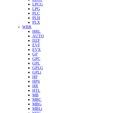
LPCG
LPG
PLC
PLH
PLX
WBR
HRL
AUTO
DZF
EVF
EVX
GP
GPC
GPL
GPLG
GPLi
HP
HPS
HR
HTL
MB
MBC
MBG
MBLi