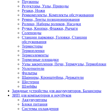
Пружины
Редукторы, Узлы, Приводы
Резаки, Ножи
Ремкомплекты, Комплекты обслуживания
Ремни, Ленты позиционирования
Ролики, Наборы роликов, Насадки
Ручки, Кнопки, Флажки, Рычаги
Соленоиды
Станции парковки, Головки, Станции
обслуживания
Термисторы
Термопленки
Термоэлементы
Тормозные площадки
Узлы закрепления, Печи, Термоузлы, Термоблоки
Уплотнители
Фильтры
Шарниры, Кронштейны, Держатели
Шестерни
Шлейфы
Зарядные устройства для аккумуляторов. Балансиры
ЗИП для компьютеров и ноутбуков
Аккумуляторы
Блоки питания
Системы охлаждения