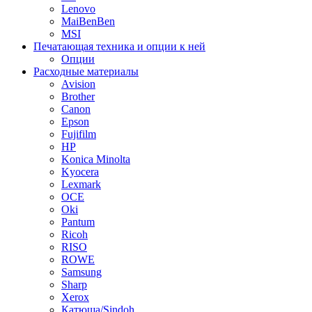
Lenovo
MaiBenBen
MSI
Печатающая техника и опции к ней
Опции
Расходные материалы
Avision
Brother
Canon
Epson
Fujifilm
HP
Konica Minolta
Kyocera
Lexmark
OCE
Oki
Pantum
Ricoh
RISO
ROWE
Samsung
Sharp
Xerox
Катюша/Sindoh