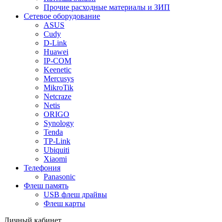
Прочие расходные материалы и ЗИП
Сетевое оборудование
ASUS
Cudy
D-Link
Huawei
IP-COM
Keenetic
Mercusys
MikroTik
Netcraze
Netis
ORIGO
Synology
Tenda
TP-Link
Ubiquiti
Xiaomi
Телефония
Panasonic
Флеш память
USB флеш драйвы
Флеш карты
Личный кабинет