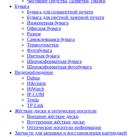
Чистящие средства, салфетки, смазки
Бумага
Бумага для сольвентной печати
Бумага для цветной лазерной печати
Инженерная бумага
Офисная бумага
Разное
Самоклеящаяся бумага
Термоэтикетки
Фотобумага
Цветная бумага
Широкоформатная бумага
Широкоформатная фотобумага
Видеонаблюдение
Dahua
Hikvision
HiWatch
IP-COM
Tenda
TP-Link
Жёсткие диски и оптические носители
Внешние жёсткие диски
Внутренние жёсткие диски
Оптические носители информации
Запчасти для заправки и восстановления картриджей