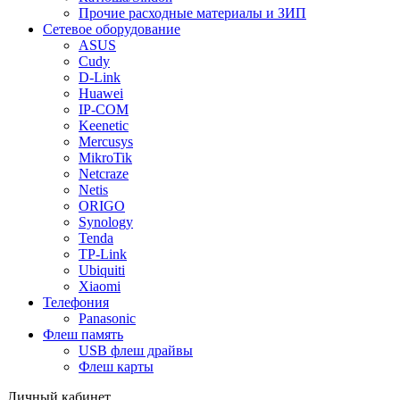
Прочие расходные материалы и ЗИП
Сетевое оборудование
ASUS
Cudy
D-Link
Huawei
IP-COM
Keenetic
Mercusys
MikroTik
Netcraze
Netis
ORIGO
Synology
Tenda
TP-Link
Ubiquiti
Xiaomi
Телефония
Panasonic
Флеш память
USB флеш драйвы
Флеш карты
Личный кабинет