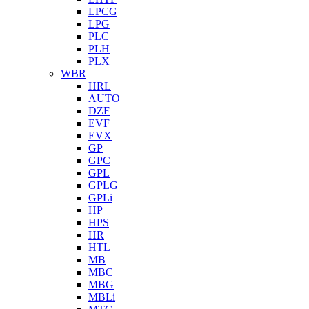
LPCG
LPG
PLC
PLH
PLX
WBR
HRL
AUTO
DZF
EVF
EVX
GP
GPC
GPL
GPLG
GPLi
HP
HPS
HR
HTL
MB
MBC
MBG
MBLi