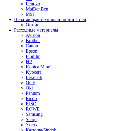
Lenovo
MaiBenBen
MSI
Печатающая техника и опции к ней
Опции
Расходные материалы
Avision
Brother
Canon
Epson
Fujifilm
HP
Konica Minolta
Kyocera
Lexmark
OCE
Oki
Pantum
Ricoh
RISO
ROWE
Samsung
Sharp
Xerox
Катюша/Sindoh