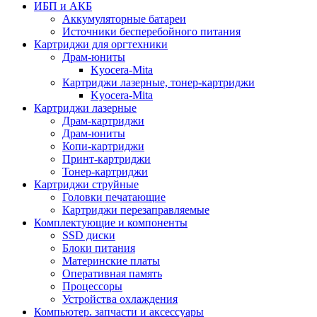
ИБП и АКБ
Аккумуляторные батареи
Источники бесперебойного питания
Картриджи для оргтехники
Драм-юниты
Kyocera-Mita
Картриджи лазерные, тонер-картриджи
Kyocera-Mita
Картриджи лазерные
Драм-картриджи
Драм-юниты
Копи-картриджи
Принт-картриджи
Тонер-картриджи
Картриджи струйные
Головки печатающие
Картриджи перезаправляемые
Комплектующие и компоненты
SSD диски
Блоки питания
Материнские платы
Оперативная память
Процессоры
Устройства охлаждения
Компьютер. запчасти и аксессуары