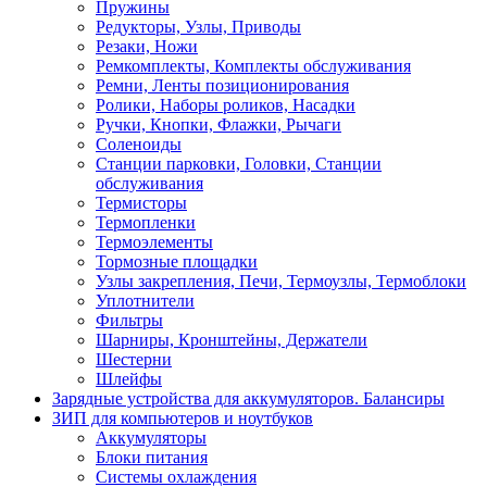
Пружины
Редукторы, Узлы, Приводы
Резаки, Ножи
Ремкомплекты, Комплекты обслуживания
Ремни, Ленты позиционирования
Ролики, Наборы роликов, Насадки
Ручки, Кнопки, Флажки, Рычаги
Соленоиды
Станции парковки, Головки, Станции
обслуживания
Термисторы
Термопленки
Термоэлементы
Тормозные площадки
Узлы закрепления, Печи, Термоузлы, Термоблоки
Уплотнители
Фильтры
Шарниры, Кронштейны, Держатели
Шестерни
Шлейфы
Зарядные устройства для аккумуляторов. Балансиры
ЗИП для компьютеров и ноутбуков
Аккумуляторы
Блоки питания
Системы охлаждения