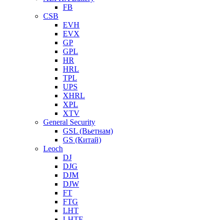
FB
CSB
EVH
EVX
GP
GPL
HR
HRL
TPL
UPS
XHRL
XPL
XTV
General Security
GSL (Вьетнам)
GS (Китай)
Leoch
DJ
DJG
DJM
DJW
FT
FTG
LHT
LHTF