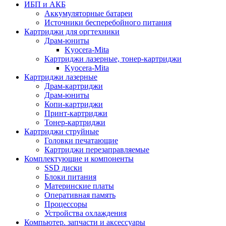
ИБП и АКБ
Аккумуляторные батареи
Источники бесперебойного питания
Картриджи для оргтехники
Драм-юниты
Kyocera-Mita
Картриджи лазерные, тонер-картриджи
Kyocera-Mita
Картриджи лазерные
Драм-картриджи
Драм-юниты
Копи-картриджи
Принт-картриджи
Тонер-картриджи
Картриджи струйные
Головки печатающие
Картриджи перезаправляемые
Комплектующие и компоненты
SSD диски
Блоки питания
Материнские платы
Оперативная память
Процессоры
Устройства охлаждения
Компьютер. запчасти и аксессуары