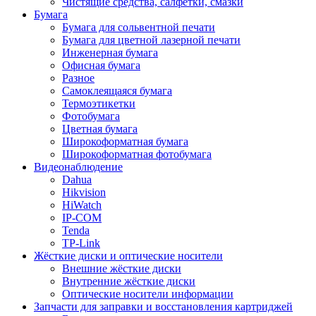
Чистящие средства, салфетки, смазки
Бумага
Бумага для сольвентной печати
Бумага для цветной лазерной печати
Инженерная бумага
Офисная бумага
Разное
Самоклеящаяся бумага
Термоэтикетки
Фотобумага
Цветная бумага
Широкоформатная бумага
Широкоформатная фотобумага
Видеонаблюдение
Dahua
Hikvision
HiWatch
IP-COM
Tenda
TP-Link
Жёсткие диски и оптические носители
Внешние жёсткие диски
Внутренние жёсткие диски
Оптические носители информации
Запчасти для заправки и восстановления картриджей