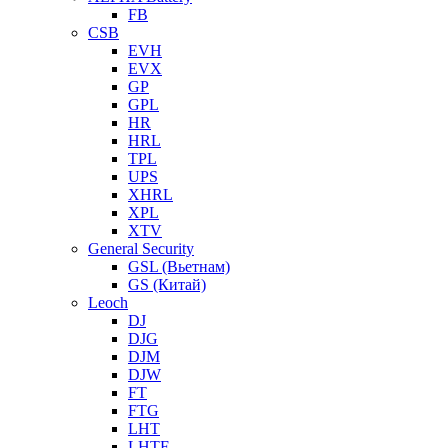
FB
CSB
EVH
EVX
GP
GPL
HR
HRL
TPL
UPS
XHRL
XPL
XTV
General Security
GSL (Вьетнам)
GS (Китай)
Leoch
DJ
DJG
DJM
DJW
FT
FTG
LHT
LHTF