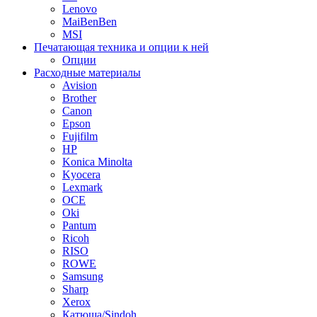
Lenovo
MaiBenBen
MSI
Печатающая техника и опции к ней
Опции
Расходные материалы
Avision
Brother
Canon
Epson
Fujifilm
HP
Konica Minolta
Kyocera
Lexmark
OCE
Oki
Pantum
Ricoh
RISO
ROWE
Samsung
Sharp
Xerox
Катюша/Sindoh