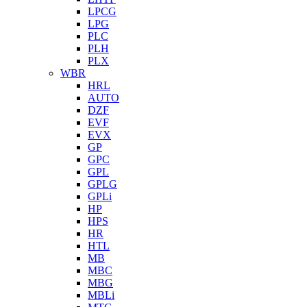
LPCG
LPG
PLC
PLH
PLX
WBR
HRL
AUTO
DZF
EVF
EVX
GP
GPC
GPL
GPLG
GPLi
HP
HPS
HR
HTL
MB
MBC
MBG
MBLi