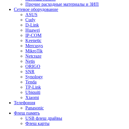
Прочие расходные материалы и ЗИП
Сетевое оборудование
ASUS
Cudy
D-Link
Huawei
IP-COM
Keenetic
Mercusys
MikroTik
Netcraze
Netis
ORIGO
SNR
Synology
Tenda
TP-Link
Ubiquiti
Xiaomi
Телефония
Panasonic
Флеш память
USB флеш драйвы
Флеш карты