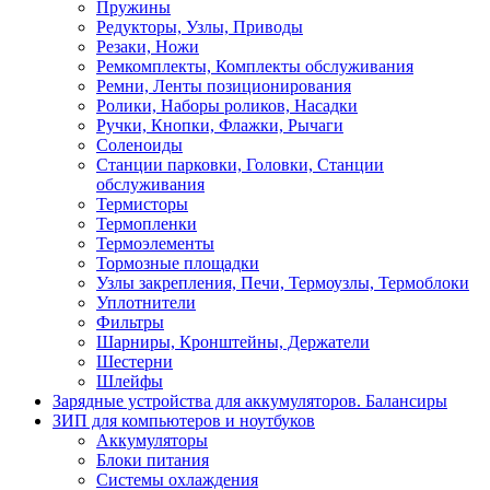
Пружины
Редукторы, Узлы, Приводы
Резаки, Ножи
Ремкомплекты, Комплекты обслуживания
Ремни, Ленты позиционирования
Ролики, Наборы роликов, Насадки
Ручки, Кнопки, Флажки, Рычаги
Соленоиды
Станции парковки, Головки, Станции
обслуживания
Термисторы
Термопленки
Термоэлементы
Тормозные площадки
Узлы закрепления, Печи, Термоузлы, Термоблоки
Уплотнители
Фильтры
Шарниры, Кронштейны, Держатели
Шестерни
Шлейфы
Зарядные устройства для аккумуляторов. Балансиры
ЗИП для компьютеров и ноутбуков
Аккумуляторы
Блоки питания
Системы охлаждения