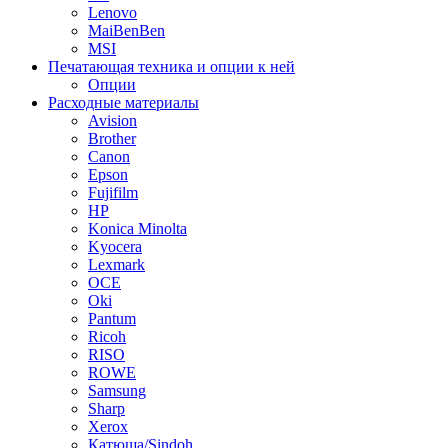
Lenovo
MaiBenBen
MSI
Печатающая техника и опции к ней
Опции
Расходные материалы
Avision
Brother
Canon
Epson
Fujifilm
HP
Konica Minolta
Kyocera
Lexmark
OCE
Oki
Pantum
Ricoh
RISO
ROWE
Samsung
Sharp
Xerox
Катюша/Sindoh