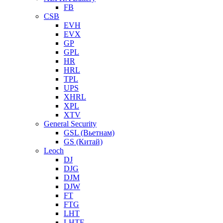
FB
CSB
EVH
EVX
GP
GPL
HR
HRL
TPL
UPS
XHRL
XPL
XTV
General Security
GSL (Вьетнам)
GS (Китай)
Leoch
DJ
DJG
DJM
DJW
FT
FTG
LHT
LHTF