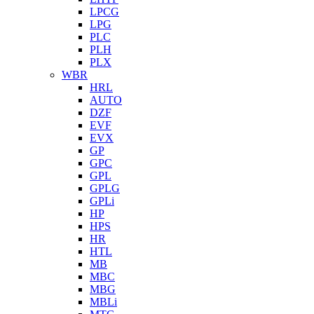
LPCG
LPG
PLC
PLH
PLX
WBR
HRL
AUTO
DZF
EVF
EVX
GP
GPC
GPL
GPLG
GPLi
HP
HPS
HR
HTL
MB
MBC
MBG
MBLi