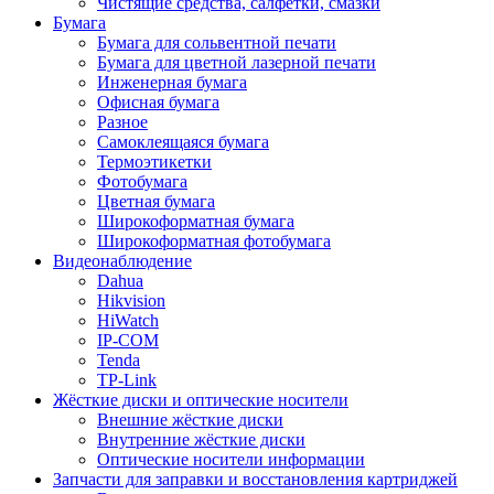
Чистящие средства, салфетки, смазки
Бумага
Бумага для сольвентной печати
Бумага для цветной лазерной печати
Инженерная бумага
Офисная бумага
Разное
Самоклеящаяся бумага
Термоэтикетки
Фотобумага
Цветная бумага
Широкоформатная бумага
Широкоформатная фотобумага
Видеонаблюдение
Dahua
Hikvision
HiWatch
IP-COM
Tenda
TP-Link
Жёсткие диски и оптические носители
Внешние жёсткие диски
Внутренние жёсткие диски
Оптические носители информации
Запчасти для заправки и восстановления картриджей