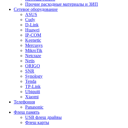
Прочие расходные материалы и ЗИП
Сетевое оборудование
ASUS
Cudy
D-Link
Huawei
IP-COM
Keenetic
Mercusys
MikroTik
Netcraze
Netis
ORIGO
SNR
Synology
Tenda
TP-Link
Ubiquiti
Xiaomi
Телефония
Panasonic
Флеш память
USB флеш драйвы
Флеш карты