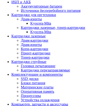
ИБП и АКБ
Аккумуляторные батареи
Источники бесперебойного питания
Картриджи для оргтехники
Драм-юниты
Kyocera-Mita
Картриджи лазерные, тонер-картриджи
Kyocera-Mita
Картриджи лазерные
Драм-картриджи
Драм-юниты
Копи-картриджи
Принт-картриджи
Тонер-картриджи
Картриджи струйные
Головки печатающие
Картриджи перезаправляемые
Комплектующие и компоненты
SSD диски
Блоки питания
Материнские платы
Оперативная память
Процессоры
Устройства охлаждения
Компьютер. запчасти и аксессуары