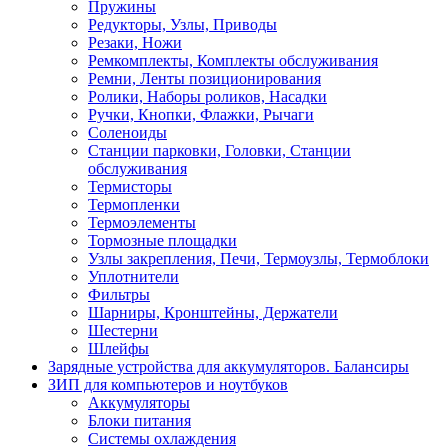
Пружины
Редукторы, Узлы, Приводы
Резаки, Ножи
Ремкомплекты, Комплекты обслуживания
Ремни, Ленты позиционирования
Ролики, Наборы роликов, Насадки
Ручки, Кнопки, Флажки, Рычаги
Соленоиды
Станции парковки, Головки, Станции
обслуживания
Термисторы
Термопленки
Термоэлементы
Тормозные площадки
Узлы закрепления, Печи, Термоузлы, Термоблоки
Уплотнители
Фильтры
Шарниры, Кронштейны, Держатели
Шестерни
Шлейфы
Зарядные устройства для аккумуляторов. Балансиры
ЗИП для компьютеров и ноутбуков
Аккумуляторы
Блоки питания
Системы охлаждения