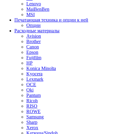
Lenovo
MaiBenBen
MSI
Печатающая техника и опции к ней
Опции
Расходные материалы
Avision
Brother
Canon
Epson
Fujifilm
HP
Konica Minolta
Kyocera
Lexmark
OCE
Oki
Pantum
Ricoh
RISO
ROWE
Samsung
Sharp
Xerox
Катюша/Sindoh