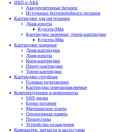
ИБП и АКБ
Аккумуляторные батареи
Источники бесперебойного питания
Картриджи для оргтехники
Драм-юниты
Kyocera-Mita
Картриджи лазерные, тонер-картриджи
Kyocera-Mita
Картриджи лазерные
Драм-картриджи
Драм-юниты
Копи-картриджи
Принт-картриджи
Тонер-картриджи
Картриджи струйные
Головки печатающие
Картриджи перезаправляемые
Комплектующие и компоненты
SSD диски
Блоки питания
Материнские платы
Оперативная память
Процессоры
Устройства охлаждения
Компьютер. запчасти и аксессуары