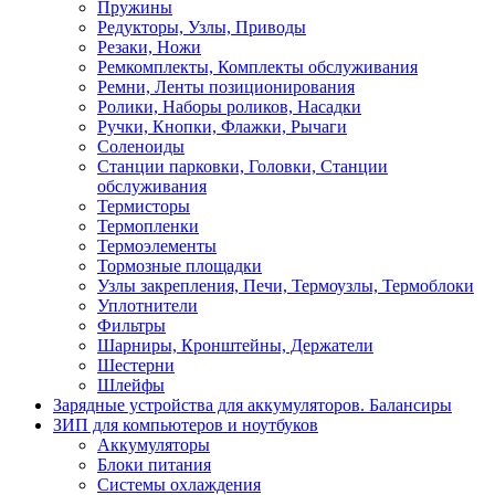
Пружины
Редукторы, Узлы, Приводы
Резаки, Ножи
Ремкомплекты, Комплекты обслуживания
Ремни, Ленты позиционирования
Ролики, Наборы роликов, Насадки
Ручки, Кнопки, Флажки, Рычаги
Соленоиды
Станции парковки, Головки, Станции
обслуживания
Термисторы
Термопленки
Термоэлементы
Тормозные площадки
Узлы закрепления, Печи, Термоузлы, Термоблоки
Уплотнители
Фильтры
Шарниры, Кронштейны, Держатели
Шестерни
Шлейфы
Зарядные устройства для аккумуляторов. Балансиры
ЗИП для компьютеров и ноутбуков
Аккумуляторы
Блоки питания
Системы охлаждения