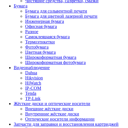
Чистящие средства, салфетки, смазки
Бумага
Бумага для сольвентной печати
Бумага для цветной лазерной печати
Инженерная бумага
Офисная бумага
Разное
Самоклеящаяся бумага
Термоэтикетки
Фотобумага
Цветная бумага
Широкоформатная бумага
Широкоформатная фотобумага
Видеонаблюдение
Dahua
Hikvision
HiWatch
IP-COM
Tenda
TP-Link
Жёсткие диски и оптические носители
Внешние жёсткие диски
Внутренние жёсткие диски
Оптические носители информации
Запчасти для заправки и восстановления картриджей