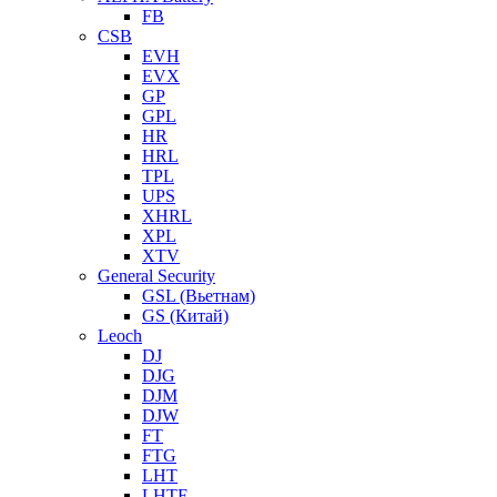
FB
CSB
EVH
EVX
GP
GPL
HR
HRL
TPL
UPS
XHRL
XPL
XTV
General Security
GSL (Вьетнам)
GS (Китай)
Leoch
DJ
DJG
DJM
DJW
FT
FTG
LHT
LHTF