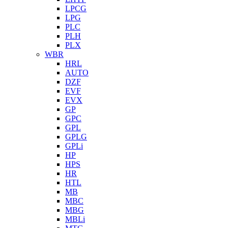
LPCG
LPG
PLC
PLH
PLX
WBR
HRL
AUTO
DZF
EVF
EVX
GP
GPC
GPL
GPLG
GPLi
HP
HPS
HR
HTL
MB
MBC
MBG
MBLi