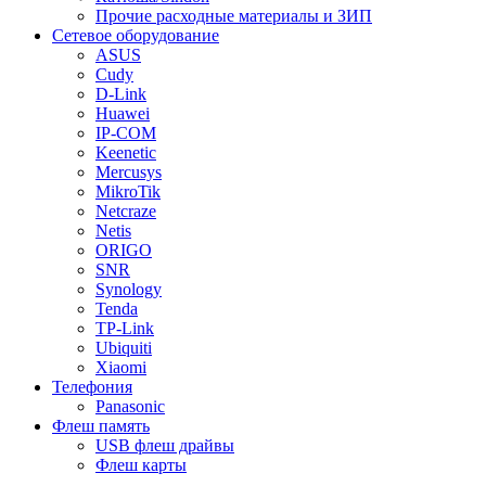
Прочие расходные материалы и ЗИП
Сетевое оборудование
ASUS
Cudy
D-Link
Huawei
IP-COM
Keenetic
Mercusys
MikroTik
Netcraze
Netis
ORIGO
SNR
Synology
Tenda
TP-Link
Ubiquiti
Xiaomi
Телефония
Panasonic
Флеш память
USB флеш драйвы
Флеш карты