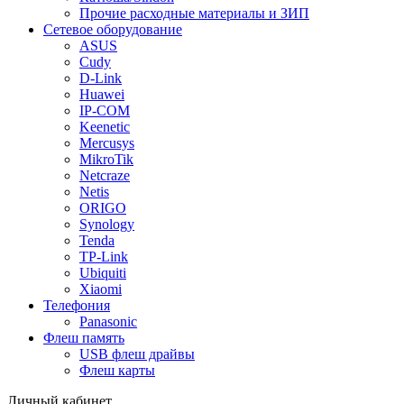
Прочие расходные материалы и ЗИП
Сетевое оборудование
ASUS
Cudy
D-Link
Huawei
IP-COM
Keenetic
Mercusys
MikroTik
Netcraze
Netis
ORIGO
Synology
Tenda
TP-Link
Ubiquiti
Xiaomi
Телефония
Panasonic
Флеш память
USB флеш драйвы
Флеш карты
Личный кабинет