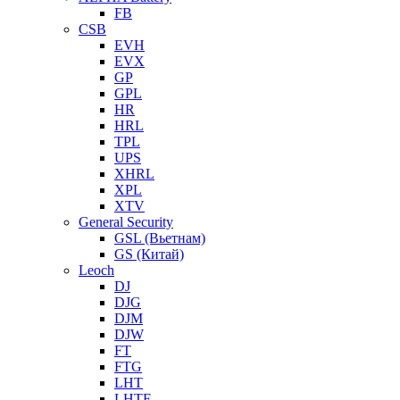
FB
CSB
EVH
EVX
GP
GPL
HR
HRL
TPL
UPS
XHRL
XPL
XTV
General Security
GSL (Вьетнам)
GS (Китай)
Leoch
DJ
DJG
DJM
DJW
FT
FTG
LHT
LHTF