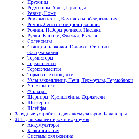
Пружины
Редукторы, Узлы, Приводы
Резаки, Ножи
Ремкомплекты, Комплекты обслуживания
Ремни, Ленты позиционирования
Ролики, Наборы роликов, Насадки
Ручки, Кнопки, Флажки, Рычаги
Соленоиды
Станции парковки, Головки, Станции
обслуживания
Термисторы
Термопленки
Термоэлементы
Тормозные площадки
Узлы закрепления, Печи, Термоузлы, Термоблоки
Уплотнители
Фильтры
Шарниры, Кронштейны, Держатели
Шестерни
Шлейфы
Зарядные устройства для аккумуляторов. Балансиры
ЗИП для компьютеров и ноутбуков
Аккумуляторы
Блоки питания
Системы охлаждения