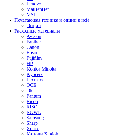
Lenovo
MaiBenBen
MSI
Печатающая техника и опции к ней
Опции
Расходные материалы
Avision
Brother
Canon
Epson
Fujifilm
HP
Konica Minolta
Kyocera
Lexmark
OCE
Oki
Pantum
Ricoh
RISO
ROWE
Samsung
Sharp
Xerox
Катюша/Sindoh