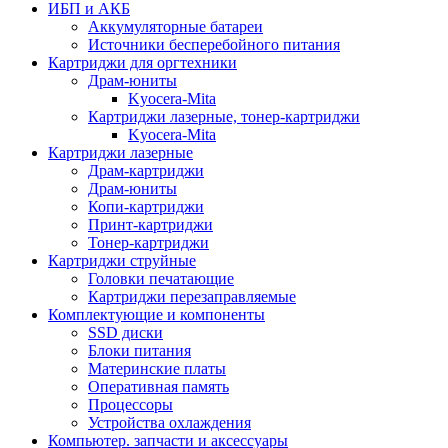
ИБП и АКБ
Аккумуляторные батареи
Источники бесперебойного питания
Картриджи для оргтехники
Драм-юниты
Kyocera-Mita
Картриджи лазерные, тонер-картриджи
Kyocera-Mita
Картриджи лазерные
Драм-картриджи
Драм-юниты
Копи-картриджи
Принт-картриджи
Тонер-картриджи
Картриджи струйные
Головки печатающие
Картриджи перезаправляемые
Комплектующие и компоненты
SSD диски
Блоки питания
Материнские платы
Оперативная память
Процессоры
Устройства охлаждения
Компьютер. запчасти и аксессуары