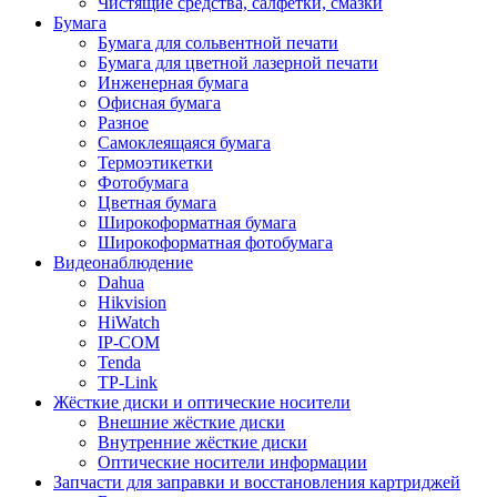
Чистящие средства, салфетки, смазки
Бумага
Бумага для сольвентной печати
Бумага для цветной лазерной печати
Инженерная бумага
Офисная бумага
Разное
Самоклеящаяся бумага
Термоэтикетки
Фотобумага
Цветная бумага
Широкоформатная бумага
Широкоформатная фотобумага
Видеонаблюдение
Dahua
Hikvision
HiWatch
IP-COM
Tenda
TP-Link
Жёсткие диски и оптические носители
Внешние жёсткие диски
Внутренние жёсткие диски
Оптические носители информации
Запчасти для заправки и восстановления картриджей