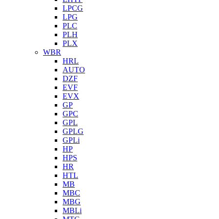
LPCG
LPG
PLC
PLH
PLX
WBR
HRL
AUTO
DZF
EVF
EVX
GP
GPC
GPL
GPLG
GPLi
HP
HPS
HR
HTL
MB
MBC
MBG
MBLi