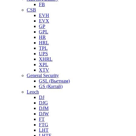
FB
CSB
EVH
EVX
GP
GPL
HR
HRL
TPL
UPS
XHRL
XPL
XTV
General Security
GSL (Вьетнам)
GS (Китай)
Leoch
DJ
DJG
DJM
DJW
FT
FTG
LHT
LHTF