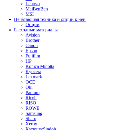
Lenovo
MaiBenBen
MSI
Печатающая техника и опции к ней
Опции
Расходные материалы
Avision
Brother
Canon
Epson
Fujifilm
HP
Konica Minolta
Kyocera
Lexmark
OCE
Oki
Pantum
Ricoh
RISO
ROWE
Samsung
Sharp
Xerox
Катюша/Sindoh