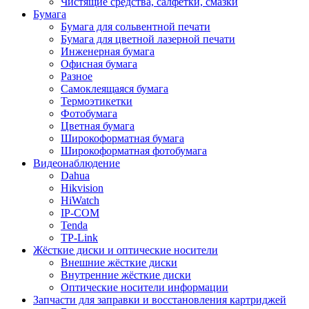
Чистящие средства, салфетки, смазки
Бумага
Бумага для сольвентной печати
Бумага для цветной лазерной печати
Инженерная бумага
Офисная бумага
Разное
Самоклеящаяся бумага
Термоэтикетки
Фотобумага
Цветная бумага
Широкоформатная бумага
Широкоформатная фотобумага
Видеонаблюдение
Dahua
Hikvision
HiWatch
IP-COM
Tenda
TP-Link
Жёсткие диски и оптические носители
Внешние жёсткие диски
Внутренние жёсткие диски
Оптические носители информации
Запчасти для заправки и восстановления картриджей