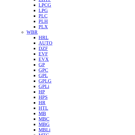
LPCG
LPG
PLC
PLH
PLX
WBR
HRL
AUTO
DZF
EVF
EVX
GP
GPC
GPL
GPLG
GPLi
HP
HPS
HR
HTL
MB
MBC
MBG
MBLi