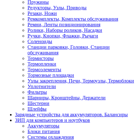
Пружины
Редукторы, Узлы, Приводы
Резаки, Ножи
Ремкомплекты, Комплекты обслуживания
Ремни, Ленты позиционирования
Ролики, Наборы роликов, Насадки
Ручки, Кнопки, Флажки, Рычаги
Соленоиды
Станции парковки, Головки, Станции
обслуживания
Термисторы
Термопленки
Термоэлементы
Тормозные площадки
Узлы закрепления, Печи, Термоузлы, Термоблоки
Уплотнители
Фильтры
Шарниры, Кронштейны, Держатели
Шестерни
Шлейфы
Зарядные устройства для аккумуляторов. Балансиры
ЗИП для компьютеров и ноутбуков
Аккумуляторы
Блоки питания
Системы охлаждения