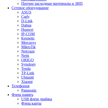
Прочие расходные материалы и ЗИП
Сетевое оборудование
ASUS
Cudy
D-Link
Dahua
Huawei
IP-COM
Keenetic
Mercusys
MikroTik
Netcraze
Netis
ORIGO
Synology
Tenda
TP-Link
Ubiquiti
Xiaomi
Телефония
Panasonic
Флеш память
USB флеш драйвы
Флеш карты