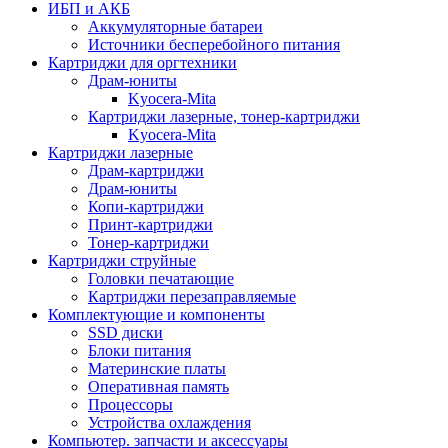
ИБП и АКБ
Аккумуляторные батареи
Источники бесперебойного питания
Картриджи для оргтехники
Драм-юниты
Kyocera-Mita
Картриджи лазерные, тонер-картриджи
Kyocera-Mita
Картриджи лазерные
Драм-картриджи
Драм-юниты
Копи-картриджи
Принт-картриджи
Тонер-картриджи
Картриджи струйные
Головки печатающие
Картриджи перезаправляемые
Комплектующие и компоненты
SSD диски
Блоки питания
Материнские платы
Оперативная память
Процессоры
Устройства охлаждения
Компьютер. запчасти и аксессуары