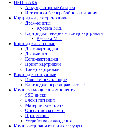
ИБП и АКБ
Аккумуляторные батареи
Источники бесперебойного питания
Картриджи для оргтехники
Драм-юниты
Kyocera-Mita
Картриджи лазерные, тонер-картриджи
Kyocera-Mita
Картриджи лазерные
Драм-картриджи
Драм-юниты
Копи-картриджи
Принт-картриджи
Тонер-картриджи
Картриджи струйные
Головки печатающие
Картриджи перезаправляемые
Комплектующие и компоненты
SSD диски
Блоки питания
Материнские платы
Оперативная память
Процессоры
Устройства охлаждения
Компьютер. запчасти и аксессуары