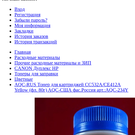
Вход
Регистрация
Забыли пароль?
Моя информация
Закладки
История заказов
История транзакций
Главная
Расходные материалы
Прочие расходные материалы и ЗИП
CANON Дуплекс HP
Тонеры для заправки
Цветные
AQC-RUS Тонер для картриджей CC532A/CE412A
Yellow (фл. 80г) AQC-США фас.Россия арт.:AQC-234Y