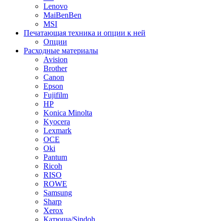
Lenovo
MaiBenBen
MSI
Печатающая техника и опции к ней
Опции
Расходные материалы
Avision
Brother
Canon
Epson
Fujifilm
HP
Konica Minolta
Kyocera
Lexmark
OCE
Oki
Pantum
Ricoh
RISO
ROWE
Samsung
Sharp
Xerox
Катюша/Sindoh