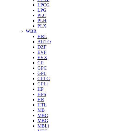
LPCG
LPG
PLC
PLH
PLX
WBR
HRL
AUTO
DZF
EVF
EVX
GP
GPC
GPL
GPLG
GPLi
HP
HPS
HR
HTL
MB
MBC
MBG
MBLi