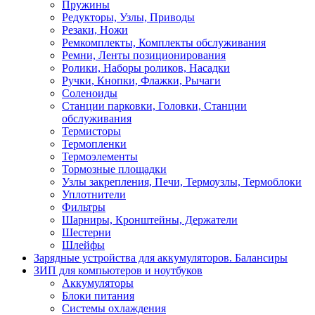
Пружины
Редукторы, Узлы, Приводы
Резаки, Ножи
Ремкомплекты, Комплекты обслуживания
Ремни, Ленты позиционирования
Ролики, Наборы роликов, Насадки
Ручки, Кнопки, Флажки, Рычаги
Соленоиды
Станции парковки, Головки, Станции
обслуживания
Термисторы
Термопленки
Термоэлементы
Тормозные площадки
Узлы закрепления, Печи, Термоузлы, Термоблоки
Уплотнители
Фильтры
Шарниры, Кронштейны, Держатели
Шестерни
Шлейфы
Зарядные устройства для аккумуляторов. Балансиры
ЗИП для компьютеров и ноутбуков
Аккумуляторы
Блоки питания
Системы охлаждения