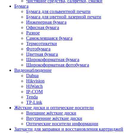
Чистящие средства, салфетки, смазки
Бумага
Бумага для сольвентной печати
Бумага для цветной лазерной печати
Инженерная бумага
Офисная бумага
Разное
Самоклеящаяся бумага
Термоэтикетки
Фотобумага
Цветная бумага
Широкоформатная бумага
Широкоформатная фотобумага
Видеонаблюдение
Dahua
Hikvision
HiWatch
IP-COM
Tenda
TP-Link
Жёсткие диски и оптические носители
Внешние жёсткие диски
Внутренние жёсткие диски
Оптические носители информации
Запчасти для заправки и восстановления картриджей