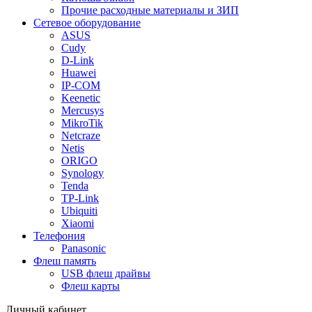
Прочие расходные материалы и ЗИП
Сетевое оборудование
ASUS
Cudy
D-Link
Huawei
IP-COM
Keenetic
Mercusys
MikroTik
Netcraze
Netis
ORIGO
Synology
Tenda
TP-Link
Ubiquiti
Xiaomi
Телефония
Panasonic
Флеш память
USB флеш драйвы
Флеш карты
Личный кабинет