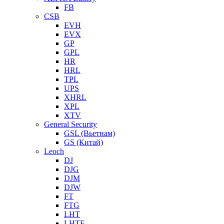
FB
CSB
EVH
EVX
GP
GPL
HR
HRL
TPL
UPS
XHRL
XPL
XTV
General Security
GSL (Вьетнам)
GS (Китай)
Leoch
DJ
DJG
DJM
DJW
FT
FTG
LHT
LHTF