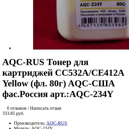
AQC-RUS Тонер для
картриджей CC532A/CE412A
Yellow (фл. 80г) AQC-США
фас.Россия арт.:AQC-234Y
0 отзывов
/
Написать отзыв
333.85 руб.
Производитель:
AQC-RUS
Модель:
AQC-234Y