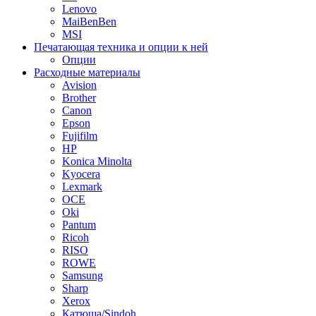
Lenovo
MaiBenBen
MSI
Печатающая техника и опции к ней
Опции
Расходные материалы
Avision
Brother
Canon
Epson
Fujifilm
HP
Konica Minolta
Kyocera
Lexmark
OCE
Oki
Pantum
Ricoh
RISO
ROWE
Samsung
Sharp
Xerox
Катюша/Sindoh