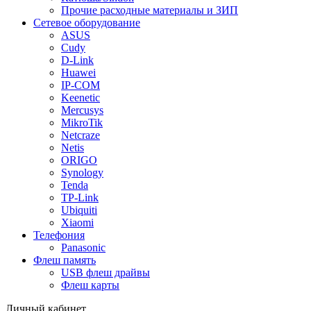
Прочие расходные материалы и ЗИП
Сетевое оборудование
ASUS
Cudy
D-Link
Huawei
IP-COM
Keenetic
Mercusys
MikroTik
Netcraze
Netis
ORIGO
Synology
Tenda
TP-Link
Ubiquiti
Xiaomi
Телефония
Panasonic
Флеш память
USB флеш драйвы
Флеш карты
Личный кабинет