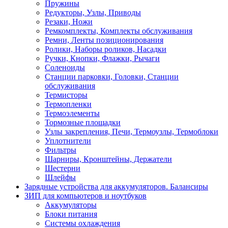
Пружины
Редукторы, Узлы, Приводы
Резаки, Ножи
Ремкомплекты, Комплекты обслуживания
Ремни, Ленты позиционирования
Ролики, Наборы роликов, Насадки
Ручки, Кнопки, Флажки, Рычаги
Соленоиды
Станции парковки, Головки, Станции
обслуживания
Термисторы
Термопленки
Термоэлементы
Тормозные площадки
Узлы закрепления, Печи, Термоузлы, Термоблоки
Уплотнители
Фильтры
Шарниры, Кронштейны, Держатели
Шестерни
Шлейфы
Зарядные устройства для аккумуляторов. Балансиры
ЗИП для компьютеров и ноутбуков
Аккумуляторы
Блоки питания
Системы охлаждения