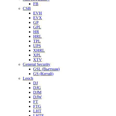
FB
CSB
EVH
EVX
GP
GPL
HR
HRL
TPL
UPS
XHRL
XPL
XTV
General Security
GSL (Вьетнам)
GS (Китай)
Leoch
DJ
DJG
DJM
DJW
FT
FTG
LHT
LHTF