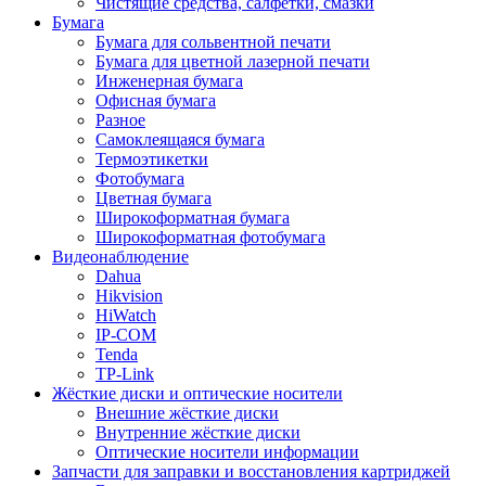
Чистящие средства, салфетки, смазки
Бумага
Бумага для сольвентной печати
Бумага для цветной лазерной печати
Инженерная бумага
Офисная бумага
Разное
Самоклеящаяся бумага
Термоэтикетки
Фотобумага
Цветная бумага
Широкоформатная бумага
Широкоформатная фотобумага
Видеонаблюдение
Dahua
Hikvision
HiWatch
IP-COM
Tenda
TP-Link
Жёсткие диски и оптические носители
Внешние жёсткие диски
Внутренние жёсткие диски
Оптические носители информации
Запчасти для заправки и восстановления картриджей