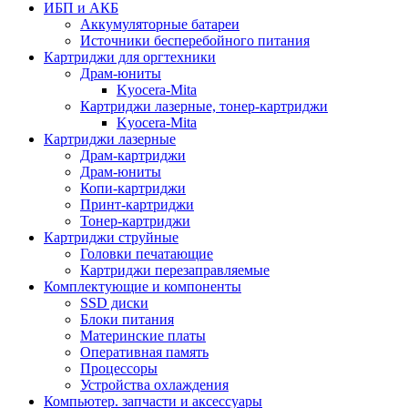
ИБП и АКБ
Аккумуляторные батареи
Источники бесперебойного питания
Картриджи для оргтехники
Драм-юниты
Kyocera-Mita
Картриджи лазерные, тонер-картриджи
Kyocera-Mita
Картриджи лазерные
Драм-картриджи
Драм-юниты
Копи-картриджи
Принт-картриджи
Тонер-картриджи
Картриджи струйные
Головки печатающие
Картриджи перезаправляемые
Комплектующие и компоненты
SSD диски
Блоки питания
Материнские платы
Оперативная память
Процессоры
Устройства охлаждения
Компьютер. запчасти и аксессуары