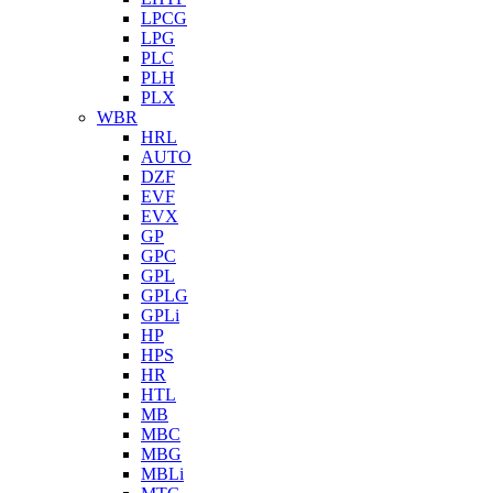
LPCG
LPG
PLC
PLH
PLX
WBR
HRL
AUTO
DZF
EVF
EVX
GP
GPC
GPL
GPLG
GPLi
HP
HPS
HR
HTL
MB
MBC
MBG
MBLi