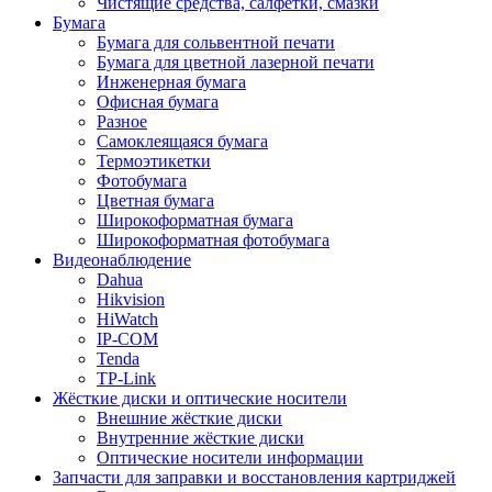
Чистящие средства, салфетки, смазки
Бумага
Бумага для сольвентной печати
Бумага для цветной лазерной печати
Инженерная бумага
Офисная бумага
Разное
Самоклеящаяся бумага
Термоэтикетки
Фотобумага
Цветная бумага
Широкоформатная бумага
Широкоформатная фотобумага
Видеонаблюдение
Dahua
Hikvision
HiWatch
IP-COM
Tenda
TP-Link
Жёсткие диски и оптические носители
Внешние жёсткие диски
Внутренние жёсткие диски
Оптические носители информации
Запчасти для заправки и восстановления картриджей