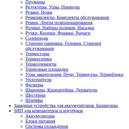
Пружины
Редукторы, Узлы, Приводы
Резаки, Ножи
Ремкомплекты, Комплекты обслуживания
Ремни, Ленты позиционирования
Ролики, Наборы роликов, Насадки
Ручки, Кнопки, Флажки, Рычаги
Соленоиды
Станции парковки, Головки, Станции
обслуживания
Термисторы
Термопленки
Термоэлементы
Тормозные площадки
Узлы закрепления, Печи, Термоузлы, Термоблоки
Уплотнители
Фильтры
Шарниры, Кронштейны, Держатели
Шестерни
Шлейфы
Зарядные устройства для аккумуляторов. Балансиры
ЗИП для компьютеров и ноутбуков
Аккумуляторы
Блоки питания
Системы охлаждения