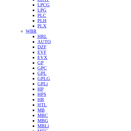
LPCG
LPG
PLC
PLH
PLX
WBR
HRL
AUTO
DZF
EVF
EVX
GP
GPC
GPL
GPLG
GPLi
HP
HPS
HR
HTL
MB
MBC
MBG
MBLi