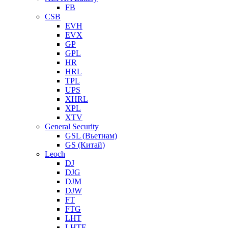
FB
CSB
EVH
EVX
GP
GPL
HR
HRL
TPL
UPS
XHRL
XPL
XTV
General Security
GSL (Вьетнам)
GS (Китай)
Leoch
DJ
DJG
DJM
DJW
FT
FTG
LHT
LHTF