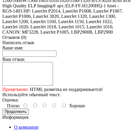
1200/1000W/1300/1005/1010/1020/1160/1320/3015/3020/3030/305
High Quality ELP Imaging® арт.:ELP-FF-H1200HQ-1 fuser -
RG9-1493 HP: LaserJet P2014, LaserJet P1008, LaserJet P1007,
LaserJet P1006, LaserJet 3020, LaserJet 1320, LaserJet 1300,
LaserJet 1200, LaserJet 1160, LaserJet 1150, LaserJet 1022,
LaserJet 1020, LaserJet 1018, LaserJet 1015, LaserJet 1010,
CANON: MF3228, LaserJet P1005, LBP2900B, LBP2900
Отзывов (0)
Написать отзыв
Ваше имя:
Ваш отзыв:
Примечание:
HTML разметка не поддерживается!
Используйте обычный текст.
Оценка:
Плохо
Хорошо
Продолжить
Информация
О компании