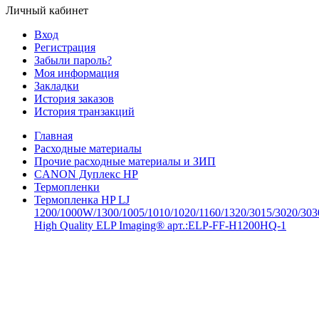
Личный кабинет
Вход
Регистрация
Забыли пароль?
Моя информация
Закладки
История заказов
История транзакций
Главная
Расходные материалы
Прочие расходные материалы и ЗИП
CANON Дуплекс HP
Термопленки
Термопленка HP LJ
1200/1000W/1300/1005/1010/1020/1160/1320/3015/3020/303
High Quality ELP Imaging® арт.:ELP-FF-H1200HQ-1