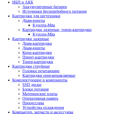
ИБП и АКБ
Аккумуляторные батареи
Источники бесперебойного питания
Картриджи для оргтехники
Драм-юниты
Kyocera-Mita
Картриджи лазерные, тонер-картриджи
Kyocera-Mita
Картриджи лазерные
Драм-картриджи
Драм-юниты
Копи-картриджи
Принт-картриджи
Тонер-картриджи
Картриджи струйные
Головки печатающие
Картриджи перезаправляемые
Комплектующие и компоненты
SSD диски
Блоки питания
Материнские платы
Оперативная память
Процессоры
Устройства охлаждения
Компьютер. запчасти и аксессуары