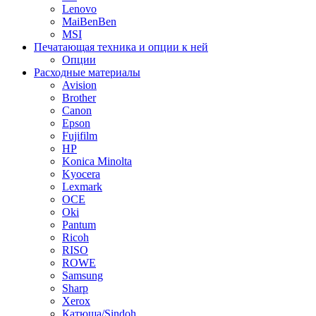
Lenovo
MaiBenBen
MSI
Печатающая техника и опции к ней
Опции
Расходные материалы
Avision
Brother
Canon
Epson
Fujifilm
HP
Konica Minolta
Kyocera
Lexmark
OCE
Oki
Pantum
Ricoh
RISO
ROWE
Samsung
Sharp
Xerox
Катюша/Sindoh