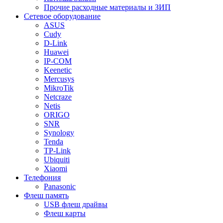
Прочие расходные материалы и ЗИП
Сетевое оборудование
ASUS
Cudy
D-Link
Huawei
IP-COM
Keenetic
Mercusys
MikroTik
Netcraze
Netis
ORIGO
SNR
Synology
Tenda
TP-Link
Ubiquiti
Xiaomi
Телефония
Panasonic
Флеш память
USB флеш драйвы
Флеш карты