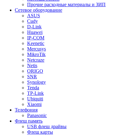
Прочие расходные материалы и ЗИП
Сетевое оборудование
ASUS
Cudy
D-Link
Huawei
IP-COM
Keenetic
Mercusys
MikroTik
Netcraze
Netis
ORIGO
SNR
Synology
Tenda
TP-Link
Ubiquiti
Xiaomi
Телефония
Panasonic
Флеш память
USB флеш драйвы
Флеш карты