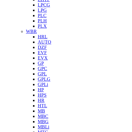
LPCG
LPG
PLC
PLH
PLX
WBR
HRL
AUTO
DZF
EVF
EVX
GP
GPC
GPL
GPLG
GPLi
HP
HPS
HR
HTL
MB
MBC
MBG
MBLi