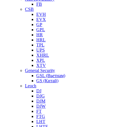
FB
CSB
EVH
EVX
GP
GPL
HR
HRL
TPL
UPS
XHRL
XPL
XTV
General Security
GSL (Вьетнам)
GS (Китай)
Leoch
DJ
DJG
DJM
DJW
FT
FTG
LHT
LHTF