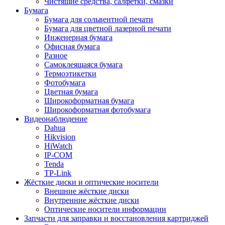
Чистящие средства, салфетки, смазки
Бумага
Бумага для сольвентной печати
Бумага для цветной лазерной печати
Инженерная бумага
Офисная бумага
Разное
Самоклеящаяся бумага
Термоэтикетки
Фотобумага
Цветная бумага
Широкоформатная бумага
Широкоформатная фотобумага
Видеонаблюдение
Dahua
Hikvision
HiWatch
IP-COM
Tenda
TP-Link
Жёсткие диски и оптические носители
Внешние жёсткие диски
Внутренние жёсткие диски
Оптические носители информации
Запчасти для заправки и восстановления картриджей