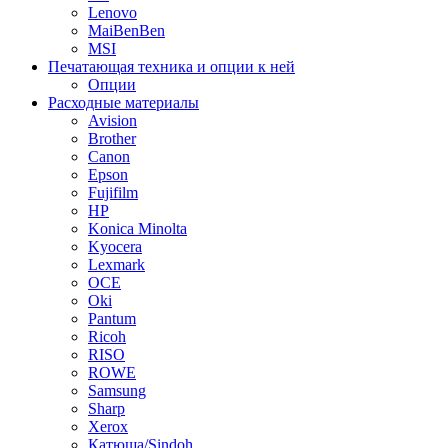
Lenovo
MaiBenBen
MSI
Печатающая техника и опции к ней
Опции
Расходные материалы
Avision
Brother
Canon
Epson
Fujifilm
HP
Konica Minolta
Kyocera
Lexmark
OCE
Oki
Pantum
Ricoh
RISO
ROWE
Samsung
Sharp
Xerox
Катюша/Sindoh