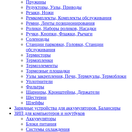
Пружины
Редукторы, Узлы, Приводы
Резаки, Ножи
Ремкомплекты, Комплекты обслуживания
Ремни, Ленты позиционирования
Ролики, Наборы роликов, Насадки
Ручки, Кнопки, Флажки, Рычаги
Соленоиды
Станции парковки, Головки, Станции
обслуживания
Термисторы
Термопленки
Термоэлементы
Тормозные площадки
Узлы закрепления, Печи, Термоузлы, Термоблоки
Уплотнители
Фильтры
Шарниры, Кронштейны, Держатели
Шестерни
Шлейфы
Зарядные устройства для аккумуляторов. Балансиры
ЗИП для компьютеров и ноутбуков
Аккумуляторы
Блоки питания
Системы охлаждения