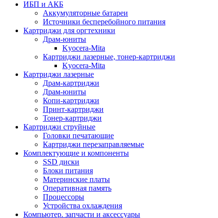
ИБП и АКБ
Аккумуляторные батареи
Источники бесперебойного питания
Картриджи для оргтехники
Драм-юниты
Kyocera-Mita
Картриджи лазерные, тонер-картриджи
Kyocera-Mita
Картриджи лазерные
Драм-картриджи
Драм-юниты
Копи-картриджи
Принт-картриджи
Тонер-картриджи
Картриджи струйные
Головки печатающие
Картриджи перезаправляемые
Комплектующие и компоненты
SSD диски
Блоки питания
Материнские платы
Оперативная память
Процессоры
Устройства охлаждения
Компьютер. запчасти и аксессуары