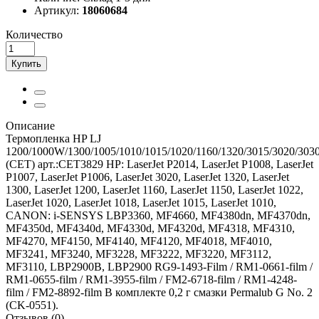
Артикул:
18060684
Количество
Купить
Описание
Термопленка HP LJ
1200/1000W/1300/1005/1010/1015/1020/1160/1320/3015/3020/303
(CET) арт.:CET3829 HP: LaserJet P2014, LaserJet P1008, LaserJet
P1007, LaserJet P1006, LaserJet 3020, LaserJet 1320, LaserJet
1300, LaserJet 1200, LaserJet 1160, LaserJet 1150, LaserJet 1022,
LaserJet 1020, LaserJet 1018, LaserJet 1015, LaserJet 1010,
CANON: i-SENSYS LBP3360, MF4660, MF4380dn, MF4370dn,
MF4350d, MF4340d, MF4330d, MF4320d, MF4318, MF4310,
MF4270, MF4150, MF4140, MF4120, MF4018, MF4010,
MF3241, MF3240, MF3228, MF3222, MF3220, MF3112,
MF3110, LBP2900B, LBP2900 RG9-1493-Film / RM1-0661-film /
RM1-0655-film / RM1-3955-film / FM2-6718-film / RM1-4248-
film / FM2-8892-film В комплекте 0,2 г смазки Permalub G No. 2
(CK-0551).
Отзывов (0)