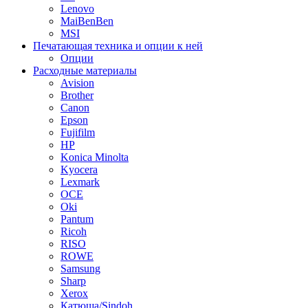
Lenovo
MaiBenBen
MSI
Печатающая техника и опции к ней
Опции
Расходные материалы
Avision
Brother
Canon
Epson
Fujifilm
HP
Konica Minolta
Kyocera
Lexmark
OCE
Oki
Pantum
Ricoh
RISO
ROWE
Samsung
Sharp
Xerox
Катюша/Sindoh