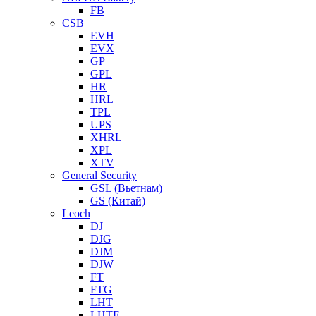
FB
CSB
EVH
EVX
GP
GPL
HR
HRL
TPL
UPS
XHRL
XPL
XTV
General Security
GSL (Вьетнам)
GS (Китай)
Leoch
DJ
DJG
DJM
DJW
FT
FTG
LHT
LHTF