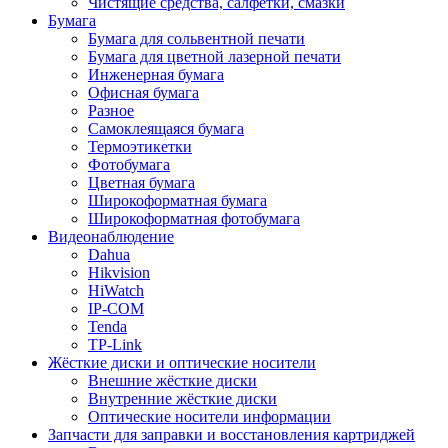
Чистящие средства, салфетки, смазки
Бумага
Бумага для сольвентной печати
Бумага для цветной лазерной печати
Инженерная бумага
Офисная бумага
Разное
Самоклеящаяся бумага
Термоэтикетки
Фотобумага
Цветная бумага
Широкоформатная бумага
Широкоформатная фотобумага
Видеонаблюдение
Dahua
Hikvision
HiWatch
IP-COM
Tenda
TP-Link
Жёсткие диски и оптические носители
Внешние жёсткие диски
Внутренние жёсткие диски
Оптические носители информации
Запчасти для заправки и восстановления картриджей