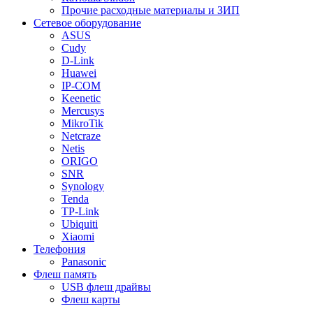
Прочие расходные материалы и ЗИП
Сетевое оборудование
ASUS
Cudy
D-Link
Huawei
IP-COM
Keenetic
Mercusys
MikroTik
Netcraze
Netis
ORIGO
SNR
Synology
Tenda
TP-Link
Ubiquiti
Xiaomi
Телефония
Panasonic
Флеш память
USB флеш драйвы
Флеш карты