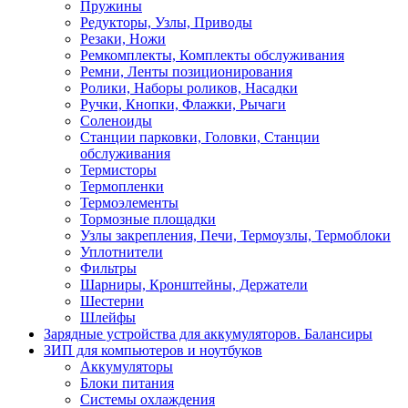
Пружины
Редукторы, Узлы, Приводы
Резаки, Ножи
Ремкомплекты, Комплекты обслуживания
Ремни, Ленты позиционирования
Ролики, Наборы роликов, Насадки
Ручки, Кнопки, Флажки, Рычаги
Соленоиды
Станции парковки, Головки, Станции
обслуживания
Термисторы
Термопленки
Термоэлементы
Тормозные площадки
Узлы закрепления, Печи, Термоузлы, Термоблоки
Уплотнители
Фильтры
Шарниры, Кронштейны, Держатели
Шестерни
Шлейфы
Зарядные устройства для аккумуляторов. Балансиры
ЗИП для компьютеров и ноутбуков
Аккумуляторы
Блоки питания
Системы охлаждения