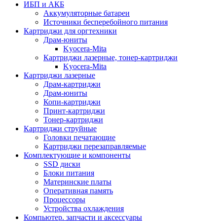
ИБП и АКБ
Аккумуляторные батареи
Источники бесперебойного питания
Картриджи для оргтехники
Драм-юниты
Kyocera-Mita
Картриджи лазерные, тонер-картриджи
Kyocera-Mita
Картриджи лазерные
Драм-картриджи
Драм-юниты
Копи-картриджи
Принт-картриджи
Тонер-картриджи
Картриджи струйные
Головки печатающие
Картриджи перезаправляемые
Комплектующие и компоненты
SSD диски
Блоки питания
Материнские платы
Оперативная память
Процессоры
Устройства охлаждения
Компьютер. запчасти и аксессуары