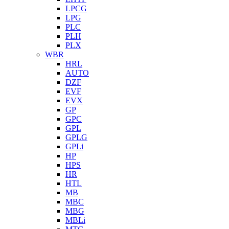
LPCG
LPG
PLC
PLH
PLX
WBR
HRL
AUTO
DZF
EVF
EVX
GP
GPC
GPL
GPLG
GPLi
HP
HPS
HR
HTL
MB
MBC
MBG
MBLi